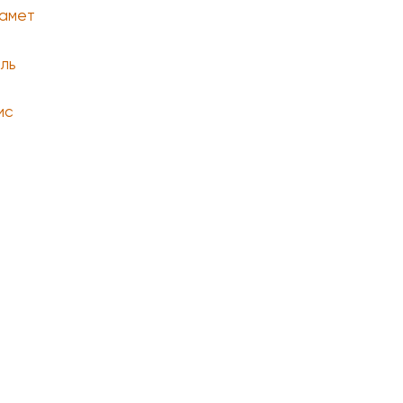
амет
ль
ис