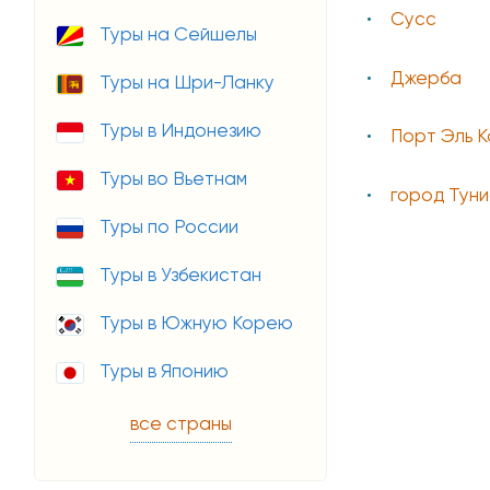
Сусс
Туры на Сейшелы
Джерба
Туры на Шри-Ланку
Туры в Индонезию
Порт Эль 
Туры во Вьетнам
город Туни
Туры по России
Туры в Узбекистан
Туры в Южную Корею
Туры в Японию
все страны