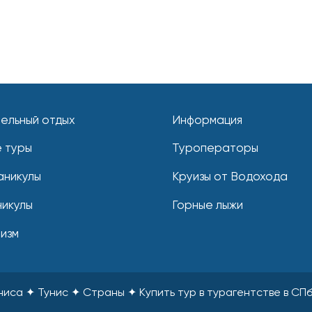
ельный отдых
Информация
 туры
Туроператоры
аникулы
Круизы от Водохода
никулы
Горные лыжи
ризм
униса ✦ Тунис ✦ Страны
✦
Купить тур в турагентстве в СП