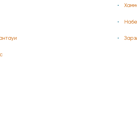
Хамм
Набе
Кантауи
Зарз
с