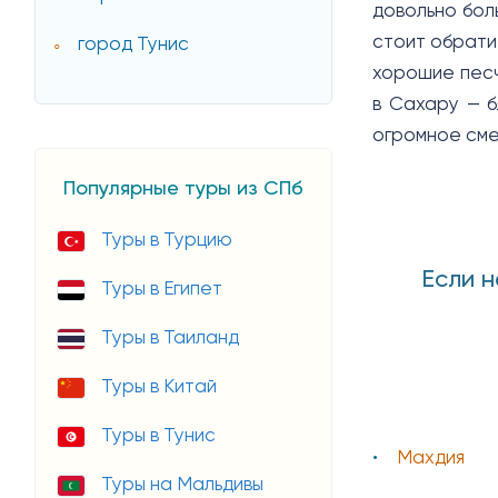
довольно бол
стоит обрати
город Тунис
хорошие песч
в Сахару — б
огромное сме
Популярные туры из СПб
Туры в Турцию
Если н
Туры в Египет
Туры в Таиланд
Туры в Китай
Туры в Тунис
Махдия
Туры на Мальдивы