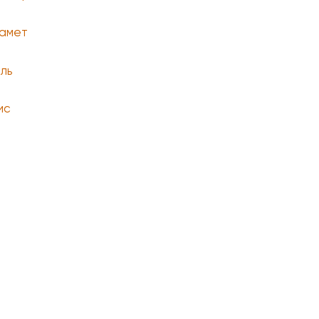
амет
ль
ис