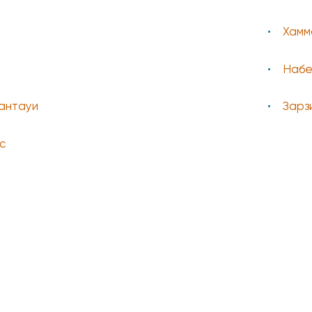
Хамм
Набе
Кантауи
Зарз
с