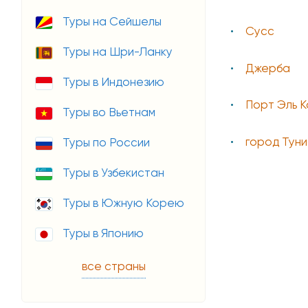
Туры на Сейшелы
Сусс
Туры на Шри-Ланку
Джерба
Туры в Индонезию
Порт Эль 
Туры во Вьетнам
город Туни
Туры по России
Туры в Узбекистан
Туры в Южную Корею
Туры в Японию
все страны