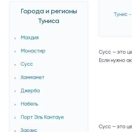
Города и регионы
Тунис -
Туниса
Махдия
Монастир
Сусс — это ц
Если нужно а
Сусс
Хаммамет
Джерба
Набель
Порт Эль Кантауи
Сусс — это ц
Зарзис