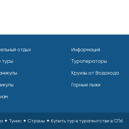
ельный отдых
Информация
 туры
Туроператоры
аникулы
Круизы от Водохода
никулы
Горные лыжи
ризм
са ✦ Тунис ✦ Страны
✦
Купить тур в турагентстве в СПб