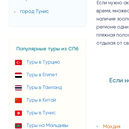
Если нужно а
время, множес
город Тунис
наличие зооп
регионе одни
пляжная поло
отдыхая от с
Популярные туры из СПб
Туры в Турцию
Туры в Египет
Если н
Туры в Таиланд
Туры в Китай
Туры в Тунис
Туры на Мальдивы
Махдия