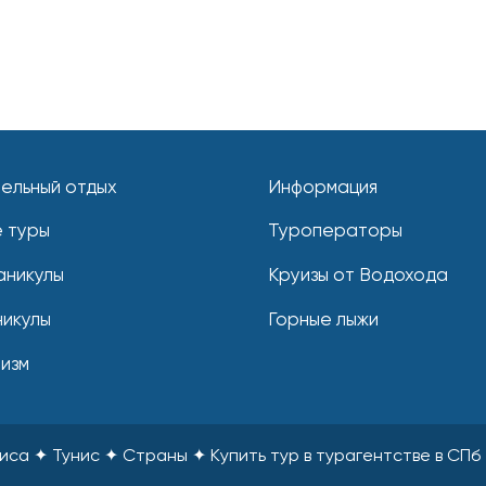
ельный отдых
Информация
 туры
Туроператоры
аникулы
Круизы от Водохода
никулы
Горные лыжи
ризм
ниса ✦ Тунис ✦ Страны
✦
Купить тур в турагентстве в СПб