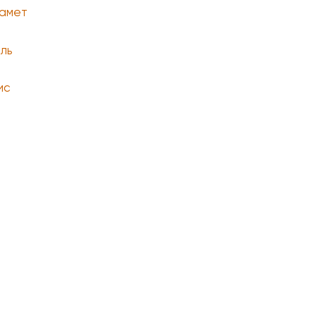
амет
ль
ис