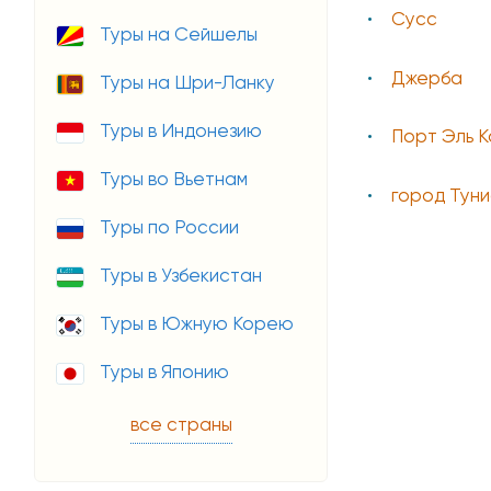
Сусс
Туры на Сейшелы
Джерба
Туры на Шри-Ланку
Туры в Индонезию
Порт Эль 
Туры во Вьетнам
город Туни
Туры по России
Туры в Узбекистан
Туры в Южную Корею
Туры в Японию
все страны