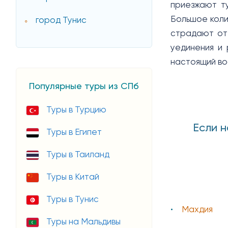
приезжают ту
Большое коли
город Тунис
страдают от 
уединения и 
настоящий во
Популярные туры из СПб
Туры в Турцию
Если н
Туры в Египет
Туры в Таиланд
Туры в Китай
Туры в Тунис
Махдия
Туры на Мальдивы