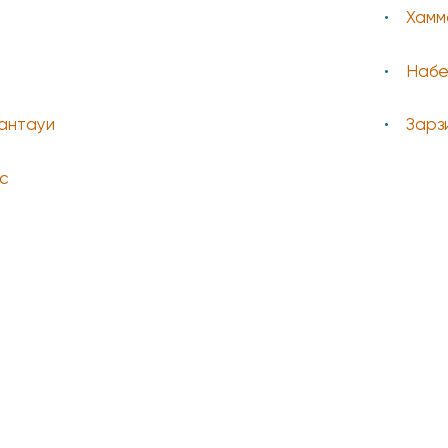
Хамм
Набе
Кантауи
Зарз
с