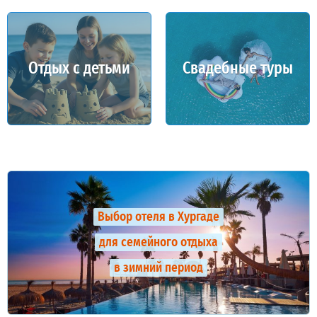
Отдых с детьми
Свадебные туры
Выбор отеля в Хургаде
для семейного отдыха
в зимний период