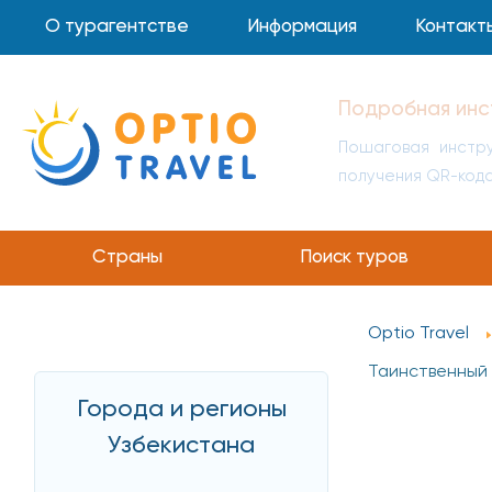
О турагентстве
Информация
Контакт
Инструкция по 
Пошаговая инстр
получения QR-код
Страны
Поиск туров
Optio Travel
Таинственный 
Города и регионы
Узбекистана