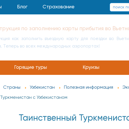
ы
Блог
Страхование
заполнению карты прибытия в Китай
укция как заполнить въездную карту для поездки в Кит
а
Горящие туры
Круизы
Страны
Узбекистан
Полезная информация
Эк
Туркменистан с Узбекистаном
Таинственный Туркмениста