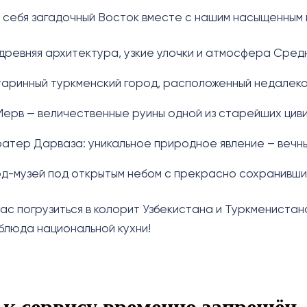
 себя загадочный Восток вместе с нашим насыщенным
древняя архитектура, узкие улочки и атмосфера Средн
аринный туркменский город, расположенный недалеко
ерв — величественные руины одной из старейших циви
ратер Дарваза: уникальное природное явление – вечны
од-музей под открытым небом с прекрасно сохранивши
ас погрузиться в колорит Узбекистана и Туркменистан
блюда национальной кухни!