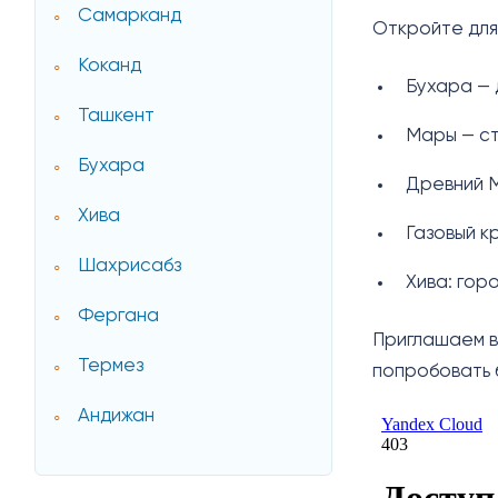
Самарканд
Откройте для
Коканд
Бухара — 
Ташкент
Мары — ст
Бухара
Древний М
Хива
Газовый к
Шахрисабз
Хива: гор
Фергана
Приглашаем в
Термез
попробовать 
Андижан