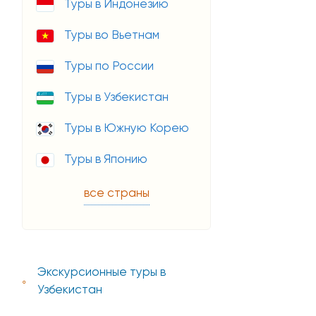
Туры в Индонезию
Туры во Вьетнам
Туры по России
Туры в Узбекистан
Туры в Южную Корею
Туры в Японию
все страны
Экскурсионные туры в
Узбекистан