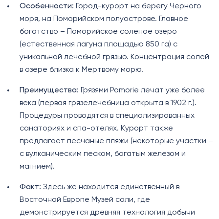
Особенности:
Город-курорт на берегу Черного
моря, на Поморийском полуострове. Главное
богатство – Поморийское соленое озеро
(естественная лагуна площадью 850 га) с
уникальной лечебной грязью. Концентрация солей
в озере близка к Мертвому морю.
Преимущества:
Грязями Pomorie лечат уже более
века (первая грязелечебница открыта в 1902 г.).
Процедуры проводятся в специализированных
санаториях и спа-отелях. Курорт также
предлагает песчаные пляжи (некоторые участки –
с вулканическим песком, богатым железом и
магнием).
Факт:
Здесь же находится единственный в
Восточной Европе Музей соли, где
демонстрируется древняя технология добычи