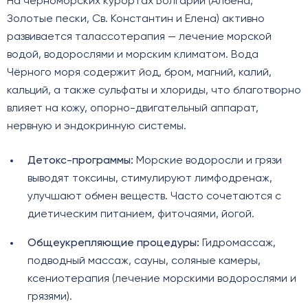
На черноморских курортах Болгарии (Албена,
Золотые пески, Св. Константин и Елена) активно
развивается талассотерапия — лечение морской
водой, водорослями и морским климатом. Вода
Чёрного моря содержит йод, бром, магний, калий,
кальций, а также сульфаты и хлориды, что благотворно
влияет на кожу, опорно-двигательный аппарат,
нервную и эндокринную системы.
Детокс-программы:
Морские водоросли и грязи
выводят токсины, стимулируют лимфодренаж,
улучшают обмен веществ. Часто сочетаются с
диетическим питанием, фиточаями, йогой.
Общеукрепляющие процедуры:
Гидромассаж,
подводный массаж, сауны, соляные камеры,
ксениотерапия (лечение морскими водорослями и
грязями).