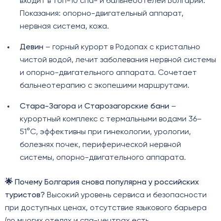
входит в топ-10 спа- и бальнеоотелей Болгарии.
Показания: опорно-двигательный аппарат,
нервная система, кожа.
Девин
– горный курорт в Родопах с кристально
чистой водой, лечит заболевания нервной системы
и опорно-двигательного аппарата. Сочетает
бальнеотерапию с экопешими маршрутами.
Стара-Загора
и
Старозагорские бани
–
курортный комплекс с термальными водами 36–
51°C, эффективны при гинекологии, урологии,
болезнях почек, периферической нервной
системы, опорно-двигательного аппарата.
🌟 Почему Болгария снова популярна у российских
туристов?
Высокий уровень сервиса и безопасности
при доступных ценах, отсутствие языкового барьера