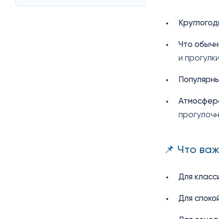
Круглогод
Что обычн
и прогулк
Популярн
Атмосфер
прогулочн
📌 Что ва
Для класс
Для споко