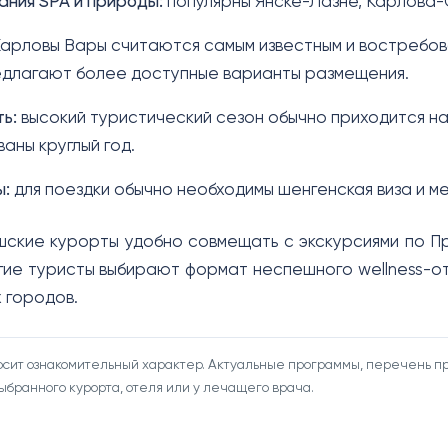
ания SPA и природы:
популярны Янске-Лазне, Карлова-
арловы Вары считаются самым известным и востребов
едлагают более доступные варианты размещения.
ь:
высокий туристический сезон обычно приходится на
аны круглый год.
ы:
для поездки обычно необходимы шенгенская виза и м
ские курорты удобно совмещать с экскурсиями по Пр
гие туристы выбирают формат неспешного wellness-о
 городов.
сит ознакомительный характер. Актуальные программы, перечень пр
бранного курорта, отеля или у лечащего врача.