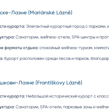
ске-Лазне (Mariánské Lázně)
сти курорта:
Элегантный курортный город с парками, 
уктура:
Санатории, wellness-отели, SPA-центры и про
ые форматы отдыха:
спокойный wellness-туризм, климат
а:
Курорт расположен среди лесов и парков, благодар
шкови-Лазне (Františkovy Lázně)
сти курорта:
Небольшой исторический курорт с класс
уктура:
Санатории, SPA-отели, парковые зоны и wellne