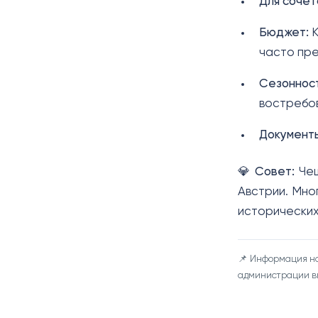
Для сочет
Бюджет:
К
часто пр
Сезонност
востребов
Документ
💎
Совет:
Чеш
Австрии. Мно
исторических
📌 Информация но
администрации вы