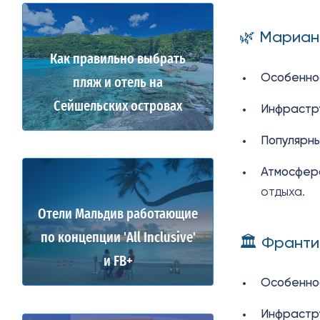
🌿 Мариан
Как правильно выбрать
Особенно
пляж и отель на
Сейшельских островах
Инфрастр
Популярн
Атмосфер
отдыха.
Отели Мальдив работающие
по концепции 'All Inclusive'
🏛️ Франти
и FB+
Особенно
Инфрастр