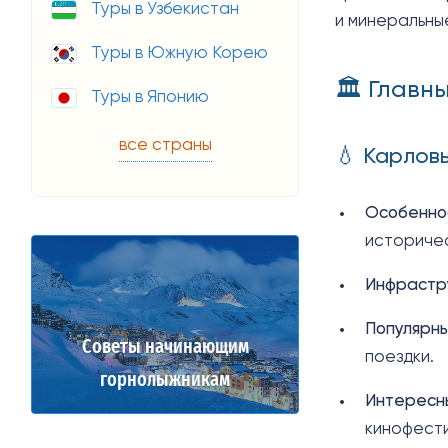
Туры в Узбекистан
и минеральны
Туры в Южную Корею
🏛️ Глав
Туры в Японию
все страны
💧 Карловы
Особенно
историче
Инфрастр
Популярны
Советы начинающим
поездки.
горнолыжникам
Интересны
кинофест