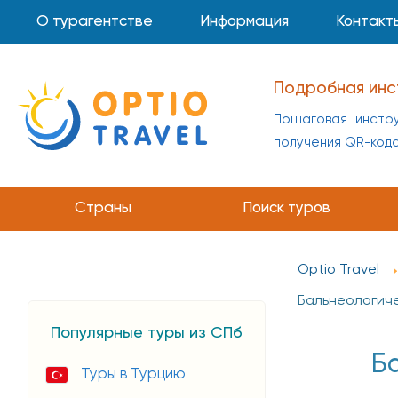
О турагентстве
Информация
Контакт
Подробная инс
Пошаговая инстру
получения QR-код
Страны
Поиск туров
Optio Travel
Бальнеологич
Популярные туры из СПб
Б
Туры в Турцию