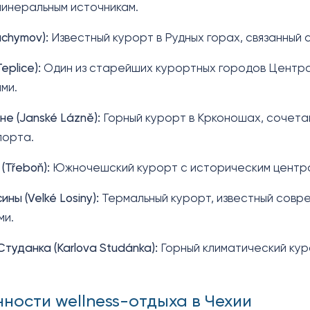
минеральным источникам.
áchymov):
Известный курорт в Рудных горах, связанный
eplice):
Один из старейших курортных городов Централ
ми.
не (Janské Lázně):
Горный курорт в Крконошах, сочетаю
порта.
(Třeboň):
Южночешский курорт с историческим центро
ны (Velké Losiny):
Термальный курорт, известный совре
ми.
туданка (Karlova Studánka):
Горный климатический кур
ности wellness-отдыха в Чехии