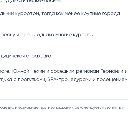
Студанка и Велке-Лосины.
анным курортом, тогда как менее крупные города
 весну и осень, однако многие курорты
едицинская страховка.
аге, Южной Чехии и соседним регионам Германии и
тдыха с прогулками, SPA-процедурами и посещением
оцедур и возможные противопоказания рекомендуется уточнять у