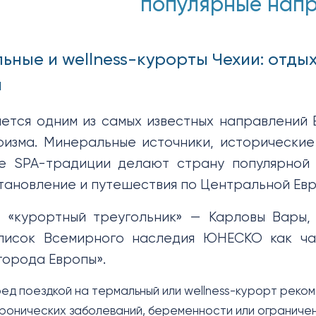
популярные нап
льные и wellness-курорты Чехии: отды
и
ается одним из самых известных направлений 
уризма. Минеральные источники, исторически
е SPA-традиции делают страну популярной 
становление и путешествия по Центральной Евр
 «курортный треугольник» — Карловы Вары
писок Всемирного наследия ЮНЕСКО как ча
города Европы».
ед поездкой на термальный или wellness-курорт реко
хронических заболеваний, беременности или ограниче