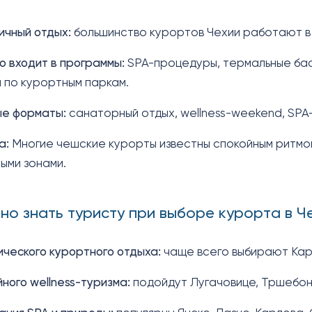
ичный отдых:
большинство курортов Чехии работают в 
о входит в программы:
SPA-процедуры, термальные бас
и по курортным паркам.
ые форматы:
санаторный отдых, wellness-weekend, SPA-
а:
Многие чешские курорты известны спокойным ритмом
ыми зонами.
жно знать туристу при выборе курорта в Ч
ического курортного отдыха:
чаще всего выбирают Кар
йного wellness-туризма:
подойдут Лугачовице, Тршебон