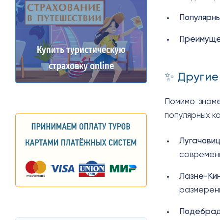
Популярны
Преимуще
Купить туристическую
страховку online
✨ Другие
Помимо знаме
популярных ка
Лугачовиц
современн
Лазне-Кин
размеренн
Подебрад