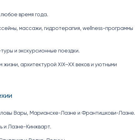
любое время года.
сейны, массажи, гидротерапия, wellness-программы
туры и экскурсионные поездки.
 жизни, архитектурой XIX–XX веков и уютными
ехии
ловы Вары, Марианске-Лазне и Франтишкови-Лазне.
ь и Лазне-Кинжварт.