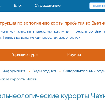
ы
Блог
Страхование
трукция по заполнению карты прибытия во Вьетн
кция как заполнить въездную карту для поездки во Вьет
а. Теперь во всех международных аэропортах!
Горящие туры
Круизы
Информация
Виды отдыха
Оздоровительный отд
еские курорты Чехии
альнеологические курорты Чехи