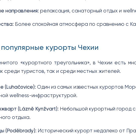
е направления:
релаксация, санаторный отдых и welln
ства:
Более спокойная атмосфера по сравнению с Ка
 популярные курорты Чехии
нитого «курортного треугольника», в Чехии есть мно
к среди туристов, так и среди местных жителей.
е (Luhačovice):
Один из самых известных курортов Мор
ой wellness-инфраструктурой.
жварт (Lázně Kynžvart):
Небольшой курортный город с
ого отдыха.
ы (Poděbrady):
Исторический курорт недалеко от Праг