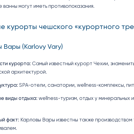
е ванны могут иметь противопоказания.
ные курорты чешского «курортного тр
 Вары (Karlovy Vary)
сти курорта:
Самый известный курорт Чехии, знаменит
ской архитектурой.
уктура:
SPA-отели, санатории, wellness-комплексы, пи
е виды отдыха:
wellness-туризм, отдых у минеральных
й факт:
Карловы Вары известны также производством 
ивалем.