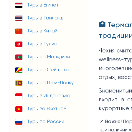
Туры в Египет
Туры в Таиланд
🏥 Терма
Туры в Китай
традици
Туры в Тунис
Чехия счит
Туры на Мальдивы
wellness-т
многолетни
Туры на Сейшелы
отдых, вос
Туры на Шри-Ланку
Знаменитый
Туры в Индонезию
входит в с
курортные 
Туры во Вьетнам
Туры по России
📌
Важно!
Пер
при наличии 