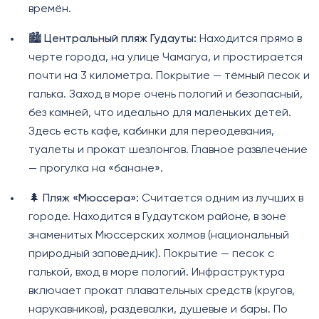
времён.
🏙️
Центральный пляж Гудауты:
Находится прямо в
черте города, на улице Чамагуа, и простирается
почти на 3 километра. Покрытие — тёмный песок и
галька. Заход в море очень пологий и безопасный,
без камней, что идеально для маленьких детей.
Здесь есть кафе, кабинки для переодевания,
туалеты и прокат шезлонгов. Главное развлечение
— прогулка на «банане».
🌲
Пляж «Мюссера»:
Считается одним из лучших в
городе. Находится в Гудаутском районе, в зоне
знаменитых Мюссерских холмов (национальный
природный заповедник). Покрытие — песок с
галькой, вход в море пологий. Инфраструктура
включает прокат плавательных средств (кругов,
нарукавников), раздевалки, душевые и бары. По