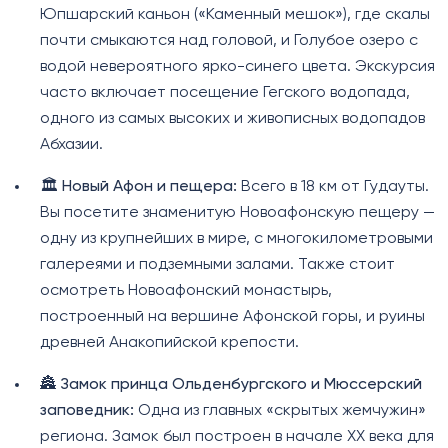
Юпшарский каньон («Каменный мешок»), где скалы
почти смыкаются над головой, и Голубое озеро с
водой невероятного ярко-синего цвета. Экскурсия
часто включает посещение Гегского водопада,
одного из самых высоких и живописных водопадов
Абхазии.
🏛️
Новый Афон и пещера:
Всего в 18 км от Гудауты.
Вы посетите знаменитую Новоафонскую пещеру —
одну из крупнейших в мире, с многокилометровыми
галереями и подземными залами. Также стоит
осмотреть Новоафонский монастырь,
построенный на вершине Афонской горы, и руины
древней Анакопийской крепости.
🏯
Замок принца Ольденбургского и Мюссерский
заповедник:
Одна из главных «скрытых жемчужин»
региона. Замок был построен в начале XX века для