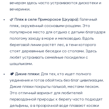
вечерам здесь часто устраиваются дискотеки и
вечеринки.
🌿
Пляж в селе Приморское (Цкуара):
Галечный
пляж, окружённый сосновыми рощами. Это
популярное место для отдыха с детьми благодаря
пологому заходу в море и мелководью. Вдоль
береговой линии растёт лес, в тени которого
стоят деревянные беседки со столами. Здесь
любят устраивать семейные посиделки с
шашлыками.
🏕️
Дикие пляжи:
Для тех, кто ищет полного
уединения и готов обойтись без благ цивилизации.
Дикие пляжи покрыты галькой, местами песком.
Это отличный вариант для любителей
первозданной природы: к берегу часто подходят
дельфины, а в прозрачной воде плавают косяки