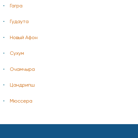
Гагра
Гудаута
Новый Афон
Сухум
Очамчыра
Цандрипш
Мюссера