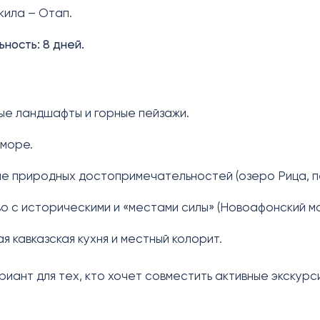
ила – Отап.
ность: 8 дней.
е ландшафты и горные пейзажи.
 море.
е природных достопримечательностей (озеро Рица, п
о с историческими и «местами силы» (Новоафонский мо
я кавказская кухня и местный колорит.
иант для тех, кто хочет совместить активные экскурсии