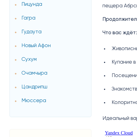
Пицунда
пещера Абрск
Гагра
Продолжитель
Гудаута
Что вас ждёт:
Новый Афон
Живописны
Сухум
Купание в
Очамчыра
Посещени
Цандрипш
Знакомств
Мюссера
Колоритна
Идеальный вар