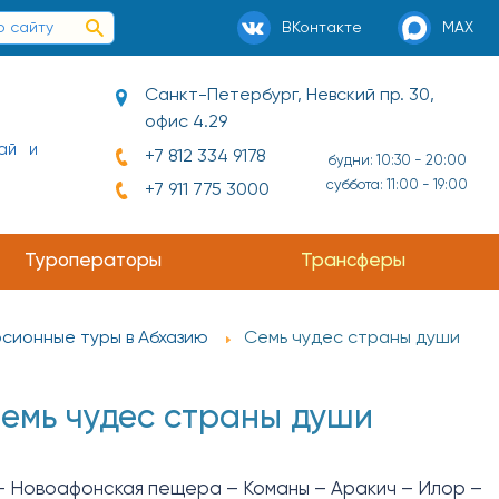
ВКонтакте
MAX
Санкт-Петербург, Невский пр. 30,
офис 4.29
ай и
+7 812 334 9178
будни: 10:30 - 20:00
суббота: 11:00 - 19:00
+7 911 775 3000
Туроператоры
Трансферы
сионные туры в Абхазию
Семь чудес страны души
емь чудес страны души
– Новоафонская пещера – Команы – Аракич – Илор –