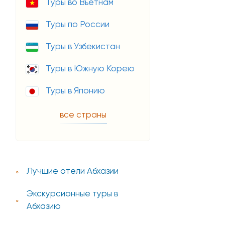
Туры во Вьетнам
Туры по России
Туры в Узбекистан
Туры в Южную Корею
Туры в Японию
все страны
Лучшие отели Абхазии
Экскурсионные туры в
Абхазию