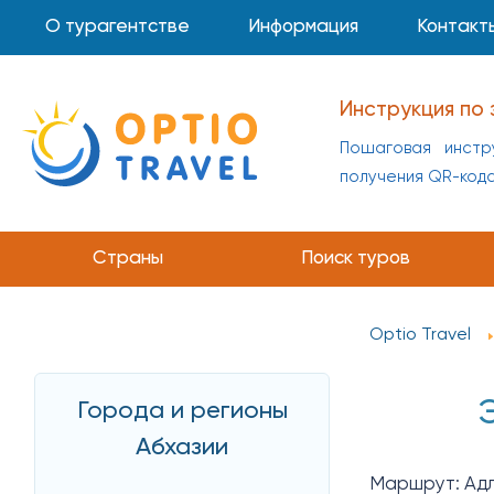
О турагентстве
Информация
Контакт
Инструкция по 
Пошаговая инстр
получения QR-код
Страны
Поиск туров
Optio Travel
Города и регионы
Абхазии
Маршрут: Адл