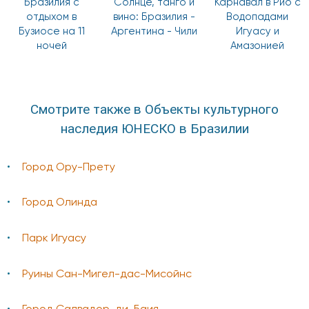
Бразилия с
Солнце, танго и
Карнавал в Рио с
отдыхом в
вино: Бразилия -
Водопадами
Бузиосе на 11
Аргентина - Чили
Игуасу и
ночей
Амазонией
Смотрите также в Объекты культурного
наследия ЮНЕСКО в Бразилии
Город Ору-Прету
Город Олинда
Парк Игуасу
Руины Сан-Мигел-дас-Мисойнс