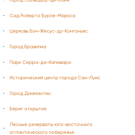
Город Салвадор-ди-Баия
Сад Роберто Бурле-Маркса
Церковь Бон-Жесус-ду-Конгоньяс
Город Бразилиа
Парк Серра-да-Капивара
Исторический центр города Сан-Луис
Город Диамантин
Берег открытия
Лесные резерваты юго-восточного
атлантического побережья