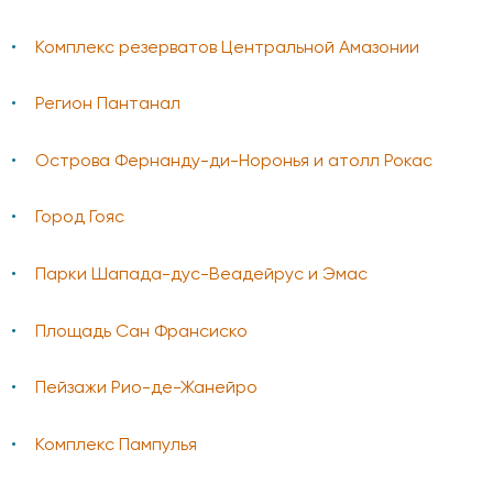
Комплекс резерватов Центральной Амазонии
Регион Пантанал
Острова Фернанду-ди-Норонья и атолл Рокас
Город Гояс
Парки Шапада-дус-Веадейрус и Эмас
Площадь Сан Франсиско
Пейзажи Рио-де-Жанейро
Комплекс Пампулья