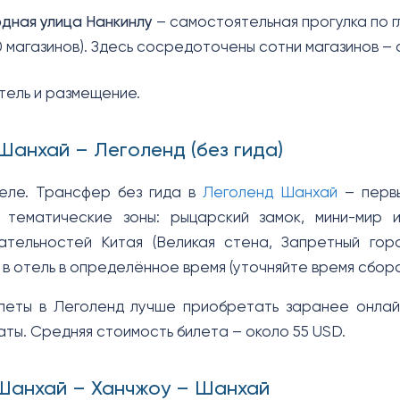
дная улица Нанкинлу
– самостоятельная прогулка по г
 магазинов). Здесь сосредоточены сотни магазинов –
тель и размещение.
 Шанхай – Леголенд (без гида)
теле. Трансфер без гида в
Леголенд Шанхай
– первы
 тематические зоны: рыцарский замок, мини-мир и
ательностей Китая (Великая стена, Запретный гор
в отель в определённое время (уточняйте время сбора
еты в Леголенд лучше приобретать заранее онлайн
аты. Средняя стоимость билета – около 55 USD.
 Шанхай – Ханчжоу – Шанхай