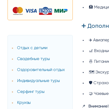
🏥 Медици
➕ Дополн
✈️ Авиапе
Отдых с детьми
🎢 Входны
Свадебные туры
🍜 Питани
Оздоровительный отдых
🗺️ Экску
Индивидуальные туры
🛡️ Страх
Серфинг туры
🤝 Чаевые
Круизы
📌
Внимание!