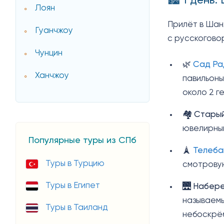
🏙️ 1 день
Лоян
Прилёт в Шан
Гуанчжоу
с русскогово
Чунцин
🌿
Сад Ра
Ханчжоу
павильоны
около 2 г
🏘️
Старый
ювелирным
Популярные туры из СПб
🗼
Телеба
Туры в Турцию
смотровую
Туры в Египет
🌉
Набере
называемы
Туры в Таиланд
небоскрё