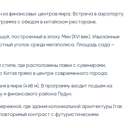
ин из финансовых центров мира. Встреча в аэропорту
грамма с обедом в китайском ресторане.
уй, построенный в эпоху Мин (XVI век). Изысканные
уютный уголок среди мегаполиса. Площадь сада –
 стиле, где расположены лавки с сувенирами,
о Китая прямо в центре современного города.
я в мире (468 м). В программу входит подъём на
у и финансового района Пудун.
ережной, где здания колониальной архитектуры (так
еповторимый контраст с футуристическими