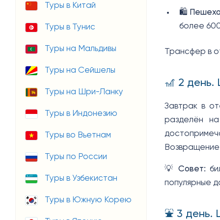
Туры в Китай
🛍️
Пешехо
более 600
Туры в Тунис
Туры на Мальдивы
Трансфер в о
Туры на Сейшелы
🎢 2 день.
Туры на Шри-Ланку
Завтрак в о
Туры в Индонезию
разделён на
достопримеч
Туры во Вьетнам
Возвращение 
Туры по России
💡
Совет:
бил
Туры в Узбекистан
популярные д
Туры в Южную Корею
⛲ 3 день.