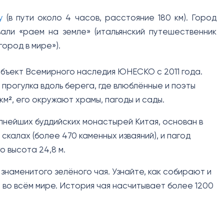
у
(в пути около 4 часов, расстояние 180 км). Город
вали «раем на земле» (итальянский путешественник
ород в мире»).
объект Всемирного наследия ЮНЕСКО с 2011 года.
прогулка вдоль берега, где влюблённые и поэты
км², его окружают храмы, пагоды и сады.
пнейших буддийских монастырей Китая, основан в
 скалах (более 470 каменных изваяний), и пагод
о высота 24,8 м.
знаменитого зелёного чая. Узнайте, как собирают и
 во всём мире. История чая насчитывает более 1200