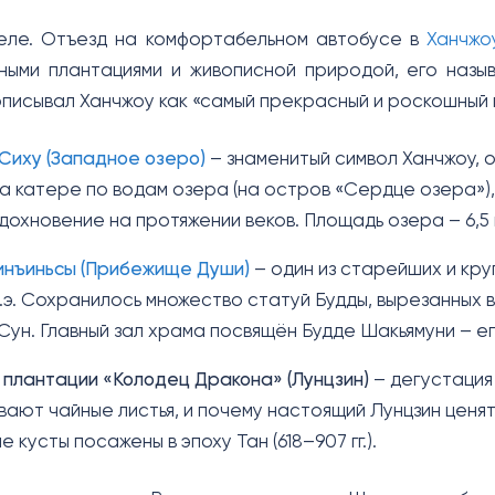
еле. Отъезд на комфортабельном автобусе в
Ханчжо
ными плантациями и живописной природой, его назы
писывал Ханчжоу как «самый прекрасный и роскошный г
Сиху (Западное озеро)
– знаменитый символ Ханчжоу, 
а катере по водам озера (на остров «Сердце озера»), 
дохновение на протяжении веков. Площадь озера – 6,5 
инъиньсы (Прибежище Души)
– один из старейших и кру
н.э. Сохранилось множество статуй Будды, вырезанных в
Сун. Главный зал храма посвящён Будде Шакьямуни – ег
 плантации «Колодец Дракона» (Лунцзин)
– дегустация 
ают чайные листья, и почему настоящий Лунцзин ценят
е кусты посажены в эпоху Тан (618–907 гг.).