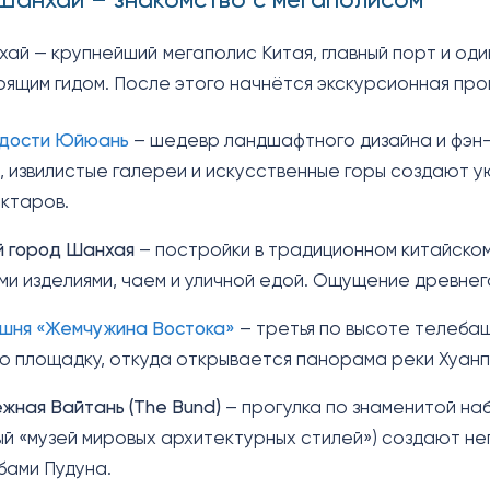
. Шанхай – знакомство с мегаполисом
хай — крупнейший мегаполис Китая, главный порт и од
рящим гидом. После этого начнётся экскурсионная про
дости Юйюань
– шедевр ландшафтного дизайна и фэн-ш
, извилистые галереи и искусственные горы создают 
ектаров.
 город Шанхая
– постройки в традиционном китайском
и изделиями, чаем и уличной едой. Ощущение древнег
шня «Жемчужина Востока»
– третья по высоте телебашн
 площадку, откуда открывается панорама реки Хуанп
жная Вайтань (The Bund)
– прогулка по знаменитой наб
й «музей мировых архитектурных стилей») создают н
бами Пудуна.