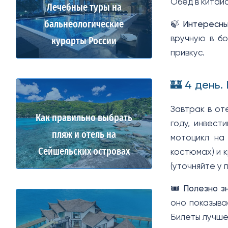
Обед в китай
Лечебные туры на
бальнеологические
🍃
Интересны
вручную в бо
курорты России
привкус.
🏰 4 день.
Завтрак в от
Как правильно выбрать
году, инвест
пляж и отель на
мотоцикл на
Сейшельских островах
костюмах) и 
(уточняйте у 
🎟️
Полезно зн
оно показыва
Билеты лучше