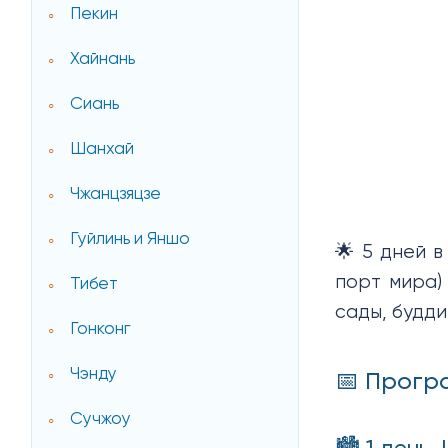
Пекин
Хайнань
Сиань
Шанхай
Чжанцзяцзе
Гуйлинь и Яншо
🌟 5 дней 
порт мира)
Тибет
сады, будд
Гонконг
Чэнду
📅 Прогр
Сучжоу