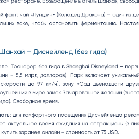
ском ресторане. Возвращение в отель Шанхая, свобод
й факт:
чай «Лунцзин» (Колодец Дракона) – один из де
льших воке, чтобы остановить ферментацию. Настоя
 Шанхай – Диснейленд (без гида)
еле. Трансфер без гида в
Shanghai Disneyland
– первы
иции – 5,5 млрд долларов). Парк включает уникальны
 скорости до 97 км/ч), зону «Сад двенадцати друз
крупнейший в мире замок Зачарованной желаний (высот
гида). Свободное время.
ать:
для комфортного посещения Диснейленда реком
ет актуальное время ожидания на аттракционы (в пик
 купить заранее онлайн – стоимость от 75 USD.