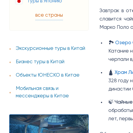
Туры в Японию
Завтрак в от
все страны
славится чай
Марко Поло о
🏞️
Озеро 
Экскурсионные туры в Китай
Катание н
черпали в
Бизнес туры в Китай
🛕
Храм Л
Объекты ЮНЕСКО в Китае
328 году 
Мобильная связь и
династии 
мессенджеры в Китае
🍃
Чайные
обрабатыв
лет, первы