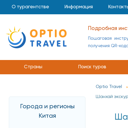
О турагентстве
Информация
Контакт
Подробная инс
Пошаговая инстру
получения QR-код
Страны
Поиск туров
Optio Travel
Шанхай экску
Города и регионы
Китая
Ша