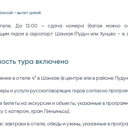
анхай – вылет домой
теле. До 12:00 – сдача номера (багаж можно о
щим гидом в аэропорт Шанхая (Пудун или Хунцяо – в 
мость тура включено
ение в отеле 4* в Шанхае (в центре или в районе Пудун
еры и услуги русскоговорящих гидов согласно програм
е билеты на экскурсии и объекты, указанные в програ
у с катером, храм Линъиньсы).
е: завтраки в отеле, обеды и ужины, указанные в програм