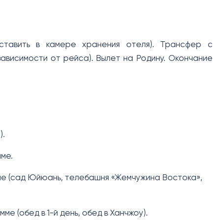
ставить в камере хранения отеля). Трансфер с
зависимости от рейса). Вылет на Родину. Окончание
).
ме.
мме (сад Юйюань, телебашня «Жемчужина Востока»,
ме (обед в 1-й день, обед в Ханчжоу).