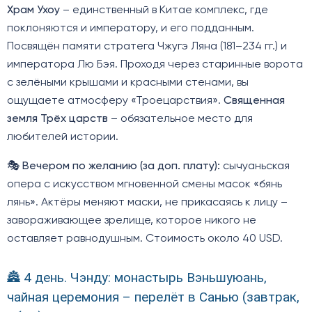
Храм Ухоу
– единственный в Китае комплекс, где
поклоняются и императору, и его подданным.
Посвящён памяти стратега Чжугэ Ляна (181–234 гг.) и
императора Лю Бэя. Проходя через старинные ворота
с зелёными крышами и красными стенами, вы
ощущаете атмосферу «Троецарствия».
Священная
земля Трёх царств
– обязательное место для
любителей истории.
🎭
Вечером по желанию (за доп. плату):
сычуаньская
опера с искусством мгновенной смены масок «бянь
лянь». Актёры меняют маски, не прикасаясь к лицу –
завораживающее зрелище, которое никого не
оставляет равнодушным. Стоимость около 40 USD.
🏯 4 день. Чэнду: монастырь Вэньшуюань,
чайная церемония – перелёт в Санью (завтрак,