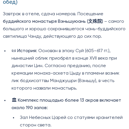
обед)
Завтрак в отеле, сдача номеров. Посещение
буддийского монастыря Вэньшуюань (文殊院)
– самого
большого и хорошо сохранившегося чань-буддийского
святилища Чэнду, действующего до сих пор.
📜
История:
Основан в эпоху Суй (605–617 гг.),
нынешний облик приобрёл в конце XVII века при
династии Цин. Согласно преданию, после
кремации монаха-аскета Цыду в пламени возник
лик бодхисаттвы Манджушри (Вэньшу), в честь
которого назвали монастырь.
🏛️
Комплекс площадью более 13 акров включает
около 190 залов:
Зал Небесных Царей со статуями хранителей
сторон света.