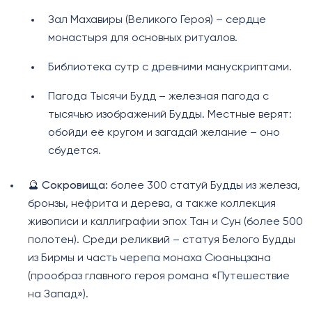
Зал Махавиры (Великого Героя) – сердце
монастыря для основных ритуалов.
Библиотека сутр с древними манускриптами.
Пагода Тысячи Будд – железная пагода с
тысячью изображений Будды. Местные верят:
обойди её кругом и загадай желание – оно
сбудется.
🔮
Сокровища:
более 300 статуй Будды из железа,
бронзы, нефрита и дерева, а также коллекция
живописи и каллиграфии эпох Тан и Сун (более 500
полотен). Среди реликвий – статуя Белого Будды
из Бирмы и часть черепа монаха Сюаньцзана
(прообраз главного героя романа «Путешествие
на Запад»).