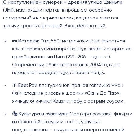
С наступлением сумерек – древняя улица Цзиньли
(Jinli)
, настоящий портал в прошлое, особенно
прекрасный в вечернее время, когда зажигаются
тысячи красных фонарей. Вход бесплатный.
📜
История:
Эта 550-метровая улица, известная
как «Первая улица царства Шу», ведёт историю со
времён династии Цинь (221–206 гг. до н. э.).
Современный облик воссоздан в 2004 году, но
идеально передаёт дух старого Чэнду.
🍢
Еда:
Рай для гурманов: пряная говядина Чжан
Фэй, сладкие рисовые шарики «Сань Да Пао»,
яичные блинчики Хэцзи и тофу с острым соусом.
🎭
Культура и сувениры:
Мастера создают фигурки
из сахарной глазури и теста, уличные
представления – сычуаньская опера со сменой