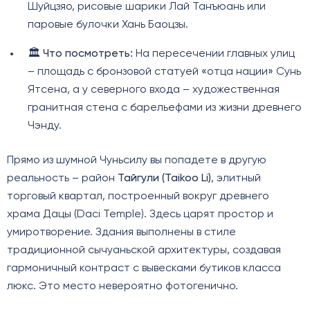
Шуйцзяо, рисовые шарики Лай Танъюань или
паровые булочки Хань Баоцзы.
🏛️
Что посмотреть:
На пересечении главных улиц
– площадь с бронзовой статуей «отца нации» Сунь
Ятсена, а у северного входа – художественная
гранитная стена с барельефами из жизни древнего
Чэнду.
Прямо из шумной Чуньсилу вы попадете в другую
реальность – район
Тайгули (Taikoo Li)
, элитный
торговый квартал, построенный вокруг древнего
храма Дацы (Daci Temple). Здесь царят простор и
умиротворение. Здания выполнены в стиле
традиционной сычуаньской архитектуры, создавая
гармоничный контраст с вывесками бутиков класса
люкс. Это место невероятно фотогенично.