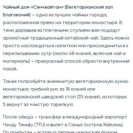
Чайный дом «Сянчжайтан» (Вегетарианский зал
Благовоний)
– одна из лучших чайных города,
расположенная прямо на территории монастыря. В
тени деревьев за плетёными стульями вам подадут
ароматный традиционный китайский чай. Здесь можно
просто наслаждаться напитком или присоединиться к
переписыванию сутр (около 48 юаней, включая чай и
материалы) – прекрасный способ обрести внутренний
покой.
Также попробуйте знаменитую вегетарианскую кухню
монастыря: грибной рис за 18 юаней или
вегетарианский шведский стол (35 юаней, из которых
5 вернут за «чистую тарелку»).
После обеда – трансфер в международный аэропорт
Чэнду Тяньфу (TFU) и вылет в Санью (остров Хайнань).
По прибытии – встреча тёплым океанским бризом,