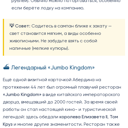
рублей). Обычно можно поторговаться, особенно
если берёте лодку на компанию.
💡 Совет:
Садитесь в сампан ближе к закату —
свет становится мягким, а виды особенно
живописными. Не забудьте взять с собой
наличные (мелкие купюры).
⛴️ Легендарный «Jumbo Kingdom»
Ещё одной визитной карточкой Абердина на
протяжении 44 лет был огромный плавучий ресторан
«Jumbo Kingdom»
в виде китайского императорского
дворца, вмещавший до 2000 гостей. За время своей
работы он стал настоящей кино- и туристической
легендой: здесь обедали
королева Елизавета II
,
Том
Круз
и многие другие знаменитости. Ресторан также