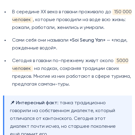
В середине XX века в гавани проживало до
150 000
человек
, которые проводили на воде всю жизнь:
рожали, работали, женились и умирали.
Сами себя они называли
«Soi Seung Yan»
— «люди,
рожденные водой».
Сегодня в гавани по-прежнему живут около
5000
человек
на лодках, сохраняя традиции своих
предков. Многие из них работают в сфере туризма,
предлагая сампан-туры.
📌 Интересный факт:
танка традиционно
говорили на собственном диалекте, который
отличался от кантонского. Сегодня этот
диалект почти исчез, но старшее поколение
ещё помнит его.