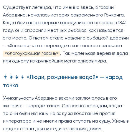
Существует легенда, что именно здесь, в гавани
Абердина, началась история современного Гонконга.
Когда британцы впервые высадились на острове в 1841
году, они спросили местных рыбаков, как называется
это место. Ответом стало название рыбацкой деревни
— «Хонконг», что в переводе с кантонского означает
«благоухающая гавань»
. Так маленькая деревня дала
имя одному из крупнейших мегаполисов мира.
👨‍👩‍👧‍👦 «Люди, рожденные водой» — народ
танка
Уникальность Абердина веками заключалась в его
жителях — народе
танка
. Согласно легендам, когда-
то они были изгнаны на воду за восстание против
императора и не имели права ступать на сушу. Жизнь в
лодках стала для них единственным домом.