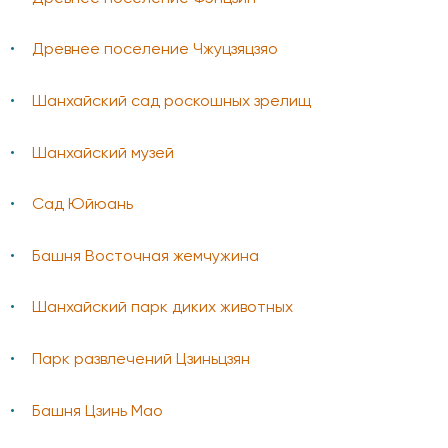
Древнее поселение Чжуцзяцзяо
Шанхайский сад роскошных зрелищ
Шанхайский музей
Сад Юйюань
Башня Восточная жемчужина
Шанхайский парк диких животных
Парк развлечений Цзиньцзян
Башня Цзинь Мао