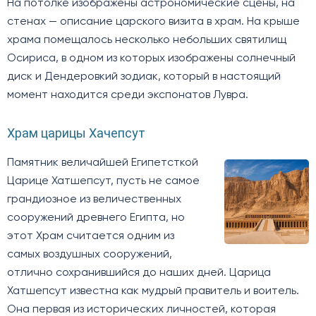
На потолке изображены астрономические сцены, на
стенах — описание царского визита в храм. На крыше
храма помещалось несколько небольших святилищ
Осириса, в одном из которых изображены солнечный
диск и Дендеровкий зодиак, который в настоящий
момент находится среди экспонатов Лувра.
Храм царицы Хачепсут
Памятник величайшей Египетсткой
Царице Хатшепсут, пусть не самое
грандиозное из величественных
сооружений древнего Египта, но
этот Храм считается одним из
самых воздушных сооружений,
отлично сохранившийся до наших дней. Царица
Хатшепсут известна как мудрый правитель и воитель.
Она первая из исторических личностей, которая