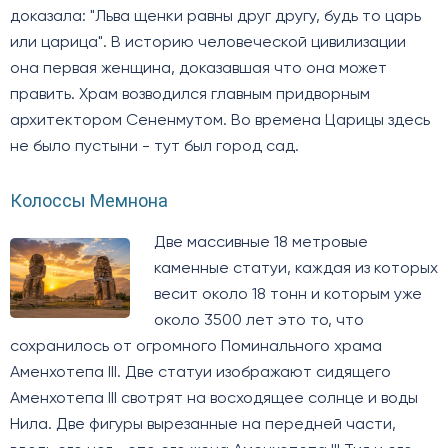
доказала: "Льва щенки равны друг другу, будь то царь
или царица". В историю человеческой цивилизации
она первая женщина, доказавшая что она может
править. Храм возводился главным придворным
архитектором Сененмутом. Во времена Царицы здесь
не было пустыни - тут был город сад.
Колоссы Мемнона
Две массивные 18 метровые
каменные статуи, каждая из которых
весит около 18 тонн и которым уже
около 3500 лет это то, что
сохранилось от огромного Поминального храма
Аменхотепа III. Две статуи изображают сидящего
Аменхотепа III свотрят на восходящее солнце и воды
Нила. Две фигуры вырезанные на передней части,