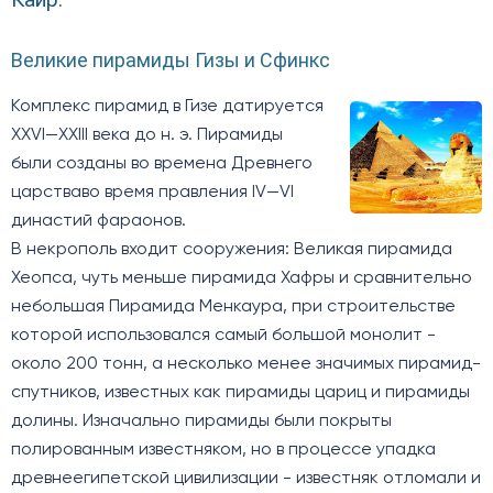
Великие пирамиды Гизы и Сфинкс
Комплекс пирамид в Гизе датируется
XXVI—XXIII века до н. э. Пирамиды
были созданы во времена Древнего
царстваво время правления IV—VI
династий фараонов.
​В некрополь входит сооружения: Великая пирамида
Хеопса, чуть меньше пирамида Хафры и сравнительно
небольшая Пирамида Менкаура, при строительстве
которой использовался самый большой монолит -
около 200 тонн, а несколько менее значимых пирамид-
спутников, известных как пирамиды цариц и пирамиды
долины. Изначально пирамиды были покрыты
полированным известняком, но в процессе упадка
древнеегипетской цивилизации - известняк отломали и