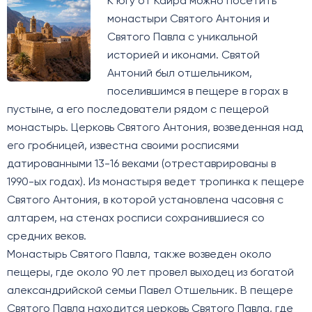
К югу от Каира можно посетить
монастыри Святого Антония и
Святого Павла с уникальной
историей и иконами. Святой
Антоний был отшельником,
поселившимся в пещере в горах в
пустыне, а его последователи рядом с пещерой
монастырь. Церковь Святого Антония, возведенная над
его гробницей, известна своими росписями
датированными 13-16 веками (отреставрированы в
1990-ых годах). Из монастыря ведет тропинка к пещере
Святого Антония, в которой установлена часовня с
алтарем, на стенах росписи сохранившиеся со
средних веков.
Монастырь Святого Павла, также возведен около
пещеры, где около 90 лет провел выходец из богатой
александрийской семьи Павел Отшельник. В пещере
Святого Павла находится церковь Святого Павла, где