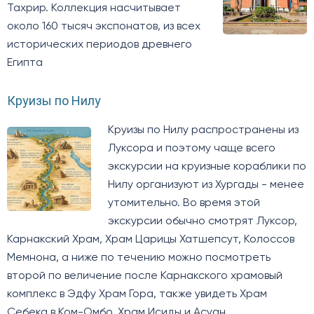
Тахрир. Коллекция насчитывает
около 160 тысяч экспонатов, из всех
исторических периодов древнего
Египта
Круизы по Нилу
Круизы по Нилу распространены из
Луксора и поэтому чаще всего
экскурсии на круизные кораблики по
Нилу организуют из Хургады - менее
утомительно. Во время этой
экскурсии обычно смотрят Луксор,
Карнакский Храм, Храм Царицы Хатшепсут, Колоссов
Мемнона, а ниже по течению можно посмотреть
второй по величение после Карнакского храмовый
комплекс в Эдфу Храм Гора, также увидеть Храм
Себека в Ком-Омбо, Храм Исиды и Асуан.