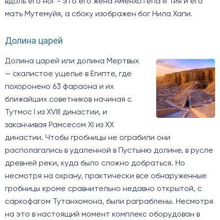
вдоль его ног - это его жена Аменхотепа III Тия и его
мать Мутемуйя, а сбоку изображен бог Нила Хапи.
Долина царей
Долина царей или долина Мертвых
— скалистое ущелье в Египте, где
похоронено 63 фараона и их
ближайших советников начиная с
Тутмос I из XVIII династии, и
заканчивая Рамсесом XI из XX
династии. Чтобы гробницы не ограбили они
располагались в удаленной в Пустыню долине, в русле
древней реки, куда было сложно добраться. Но
несмотря на охрану, практически все обнаруженные
гробницы кроме сравнительно недавно открытой, с
саркофагом Тутанхомона, были раграблены. Несмотря
на это в настоящий момент комплекс оборудован в