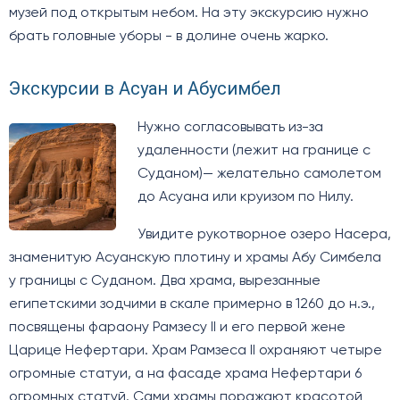
музей под открытым небом. На эту экскурсию нужно
брать головные уборы - в долине очень жарко.
Экскурсии в Асуан и Абусимбел
Нужно согласовывать из-за
удаленности (лежит на границе с
Суданом)— желательно самолетом
до Асуана или круизом по Нилу.
Увидите рукотворное озеро Насера,
знаменитую Асуанскую плотину и храмы Абу Симбела
у границы с Суданом. Два храма, вырезанные
египетскими зодчими в скале примерно в 1260 до н.э.,
посвящены фараону Рамзесу II и его первой жене
Царице Нефертари. Храм Рамзеса II охраняют четыре
огромные статуи, а на фасаде храма Нефертари 6
огромных статуй. Сами храмы поражают красотой