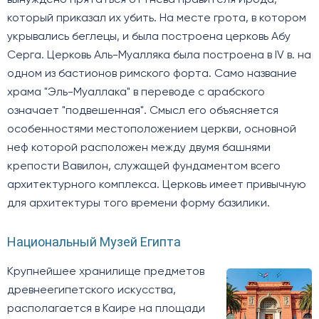
вынуждено прятаться от гнева правителя Ирода,
который приказал их убить. На месте грота, в котором
укрывались беглецы, и была построена церковь Абу
Серга. ​Церковь Аль-Муалляка была построена в IV в. на
одном из бастионов римского форта. Само название
храма "Эль-Муаллака" в переводе с арабского
означает "подвешенная". Смысл его объясняется
особенностями местоположением церкви, основной
неф которой расположен между двумя башнями
крепости Вавилон, служащей фундаментом всего
архитектурного комплекса. Церковь имеет привычную
для архитектуры того времени форму базилики.
Национальный Музей Египта
Крупнейшее хранилище предметов
древнеегипетского искусства,
располагается в Каире на площади