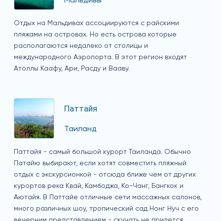
Мальдивы
Отдых на Мальдивах ассоциируются с райскими
пляжами на островах. Но есть острова которые
располагаются недалеко от столицы и
международного Аэропорта. В этот регион входят
Атоллы Каафу, Ари, Расду и Вааву.
Паттайя
Таиланд
Паттайя - самый большой курорт Таиланда. Обычно
Патайю выбирают, если хотят совместить пляжный
отдых с экскурсионкой - отсюда ближе чем от других
курортов река Квай, Камбоджа, Ко-Чанг, Бангкок и
Аютайя. В Паттайе отличные сети массажных салонов,
много различных шоу, тропический сад Нонг Нуч с его
вечерним представлением - скучать не придется.