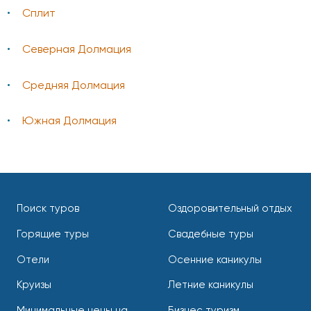
Сплит
Северная Долмация
Средняя Долмация
Южная Долмация
Поиск туров
Оздоровительный отдых
Горящие туры
Свадебные туры
Отели
Осенние каникулы
Круизы
Летние каникулы
Минимальные цены на
Бизнес туризм