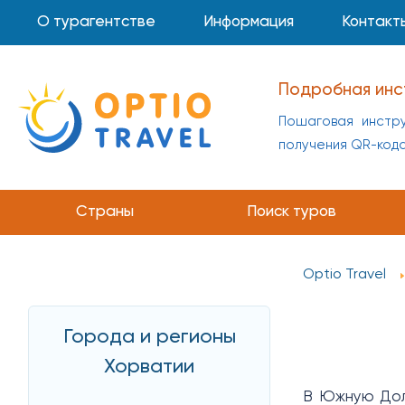
О турагентстве
Информация
Контакт
Подробная инс
Пошаговая инстру
получения QR-код
Страны
Поиск туров
Optio Travel
Города и регионы
Хорватии
В Южную Долм