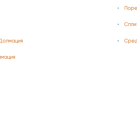
Пор
Спли
Долмация
Сред
мация