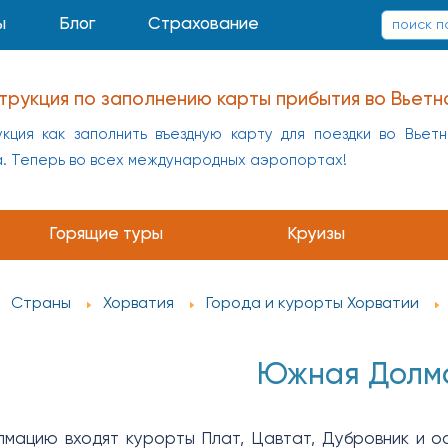
ы
Блог
Страхование
трукция по заполнению карты прибытия во Вьетн
кция как заполнить въездную карту для поездки во Вьет
а. Теперь во всех международных аэропортах!
Горящие туры
Круизы
Страны
Хорватия
Города и курорты Хорватии
Южная Долм
ацию входят курорты Плат, Цавтат, Дубровник и ос