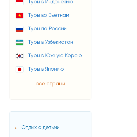
Туры в Индонезию
Туры во Вьетнам
Туры по России
Туры в Узбекистан
Туры в Южную Корею
Туры в Японию
все страны
Отдых с детьми