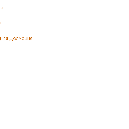
еч
т
няя Долмация