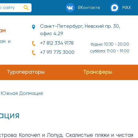
ВКонтакте
MAX
Санкт-Петербург, Невский пр. 30,
ам
офис 4.29
нам и
+7 812 334 9178
будни: 10:30 - 20:00
суббота: 11:00 - 19:00
+7 911 775 3000
Туроператоры
Трансферы
Южная Долмация
ация
трова Колочеп и Лопуд. Скалистые пляжи и чистая