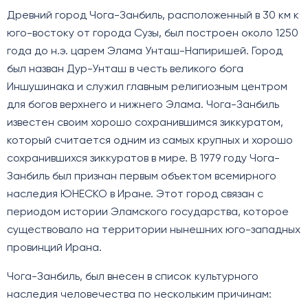
Древний город Чога-Занбиль, расположенный в 30 км к
юго-востоку от города Сузы, был построен около 1250
года до н.э. царем Элама Унташ-Напиришей. Город
был назван Дур-Унташ в честь великого бога
Иншушинака и служил главным религиозным центром
для богов верхнего и нижнего Элама. Чога-Занбиль
известен своим хорошо сохранившимся зиккуратом,
который считается одним из самых крупных и хорошо
сохранившихся зиккуратов в мире. В 1979 году Чога-
Занбиль был признан первым объектом всемирного
наследия ЮНЕСКО в Иране. Этот город связан с
периодом истории Эламского государства, которое
существовало на территории нынешних юго-западных
провинций Ирана.
Чога-Занбиль, был внесен в список культурного
наследия человечества по нескольким причинам: