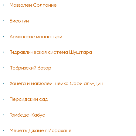
Мавзолей Солтание
Бисотун
Армянские монастыри
Гидравлическая система Шуштара
Тебризский базар
Ханега и мавзолей шейха Сафи аль-Дин
Персидский сад
Гомбеде-Кабус
Мечеть Джаме в Исфахане