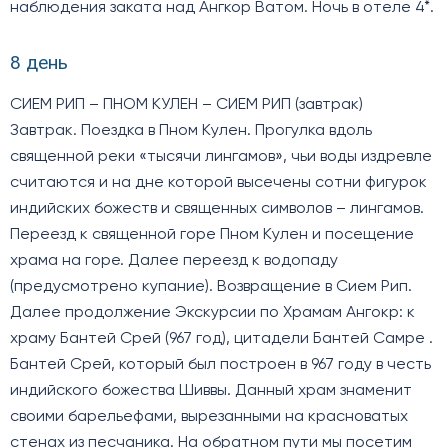
наблюдения заката над Ангкор Ватом. Ночь в отеле 4*.
8 день
СИЕМ РИП – ПНОМ КУЛЕН – СИЕМ РИП (завтрак)
Завтрак. Поездка в Пном Кулен. Прогулка вдоль
священной реки «тысячи лингамов», чьи воды издревле
считаются и на дне которой высечены сотни фигурок
индийских божеств и священных символов – лингамов.
Переезд к священной горе Пном Кулен и посещение
храма на горе. Далее переезд к водопаду
(предусмотрено купание). Возвращение в Сием Рип.
Далее продолжение Экскурсии по Храмам Ангокр: к
храму Бантей Срей (967 год), цитадели Бантей Самре .
Бантей Срей, который был построен в 967 году в честь
индийского божества Шиввы. Данный храм знаменит
своими барельефами, вырезанными на красноватых
стенах из песчаника. На обратном пути мы посетим