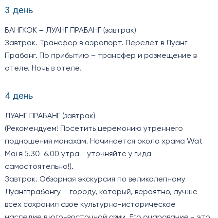
3 день
БАНГКОК – ЛУАНГ ПРАБАНГ (завтрак)
Завтрак. Трансфер в аэропорт. Перелет в Луанг
Прабанг. По прибытию – трансфер и размещение в
отеле. Ночь в отеле.
4 день
ЛУАНГ ПРАБАНГ (завтрак)
(Рекомендуем! Посетить церемонию утреннего
подношения монахам. Начинается около храма Wat
Mai в 5.30-6.00 утра - уточняйте у гида-
самостоятельно!).
Завтрак. Обзорная экскурсия по великолепному
Луангпрабангу – городу, который, вероятно, лучше
всех сохранил свое культурно-историческое
наследие в юго-восточной азии. Его очарование - это