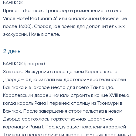
БАНГКОК
Прилет в Бангкок. Трансфер и размещение в отеле
Vince Hotel Pratunam 4* или аналогичном (Заселение
после 14:00). Свободное время для дополнительных
экскурсий. Ночь в отеле.
2 день
БАНГКОК (завтрак)
Завтрак. Экскурсия с посещением Королевского
Дворца— одна из главных достопримечательностей
Бангкока и знаковое место для всего Таиланда.
Королевский дворец начали строить в конце XVIII века,
когда король Рама I перенес столицу из Тхонбури в
Бангкок. После завершения строительства в новом
Дворце состоялась торжественная церемония
коронации Рамы I. Последующие поколения королей
Таиланда перестраивали дворец, заменяя деревянные