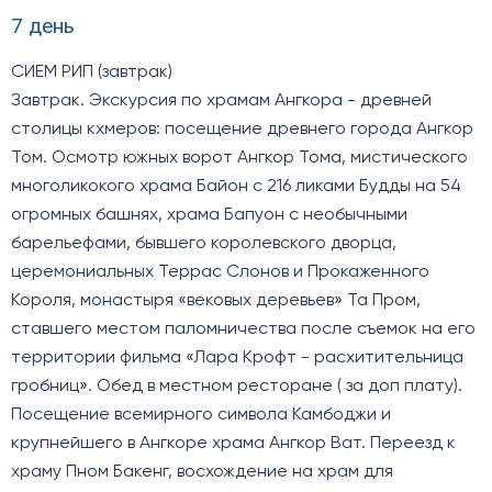
7 день
СИЕМ РИП (завтрак)
Завтрак. Экскурсия по храмам Ангкора - древней
столицы кхмеров: посещение древнего города Ангкор
Том. Осмотр южных ворот Ангкор Тома, мистического
многоликокого храма Байон с 216 ликами Будды на 54
огромных башнях, храма Бапуон с необычными
барельефами, бывшего королевского дворца,
церемониальных Террас Слонов и Прокаженного
Короля, монастыря «вековых деревьев» Та Пром,
ставшего местом паломничества после съемок на его
территории фильма «Лара Крофт - расхитительница
гробниц». Обед в местном ресторане ( за доп плату).
Посещение всемирного символа Камбоджи и
крупнейшего в Ангкоре храма Ангкор Ват. Переезд к
храму Пном Бакенг, восхождение на храм для