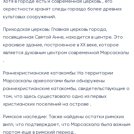
Хотя в городе есть и современная церковь , его
окрестности хранят следы гораздо более древних
культовых сооружений.
Приходская церковь: Главная церковь города,
посвященная Святой Анне, находится в центре. Это
красивое здание, построенное в XX веке, которое
является духовным центром современной Марсаскалы
.
Раннехристианские катакомбы: На территории
Марсаскалы археологами были обнаружены
раннехристианские катакомбы, свидетельствующие о
том, что здесь существовало одно из первых
христианских поселений на острове .
Римское наследие: Также найдены остатки римских
вилл, что подтверждает, что Марсаскала была важным
портом еще в римский период .