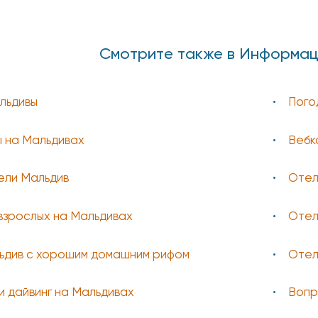
Смотрите также в Информац
льдивы
Пого
 на Мальдивах
Вебк
ели Мальдив
Отел
взрослых на Мальдивах
Отел
ьдив с хорошим домашним рифом
Отел
и дайвинг на Мальдивах
Вопр