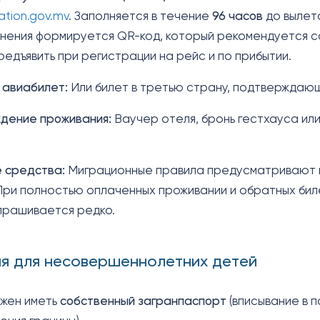
ration.gov.mv
. Заполняется в течение
96 часов
до вылета
нения формируется QR-код, который рекомендуется со
редъявить при регистрации на рейс и по прибытии.
 авиабилет:
Или билет в третью страну, подтверждающ
дение проживания:
Ваучер отеля, бронь гестхауса или
 средства:
Миграционные правила предусматривают н
При полностью оплаченных проживании и обратных би
прашивается редко.
я для несовершеннолетних детей
лжен иметь
собственный загранпаспорт
(вписывание в 