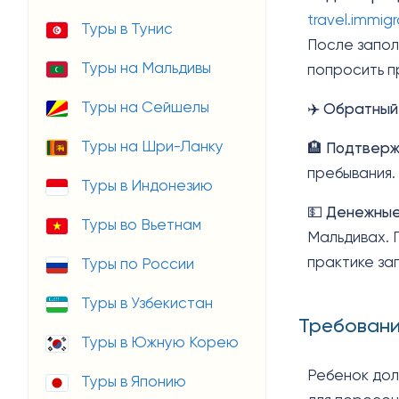
travel.immig
Туры в Тунис
После запол
Туры на Мальдивы
попросить п
Туры на Сейшелы
✈️
Обратный
Туры на Шри-Ланку
🏨
Подтверж
пребывания.
Туры в Индонезию
💵
Денежные
Туры во Вьетнам
Мальдивах. 
практике за
Туры по России
Туры в Узбекистан
Требовани
Туры в Южную Корею
Ребенок до
Туры в Японию