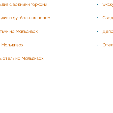
див с водными горками
Экск
див с футбольным полем
Свад
тьми на Мальдивах
Депо
а Мальдивах
Отел
ь отель на Мальдивах