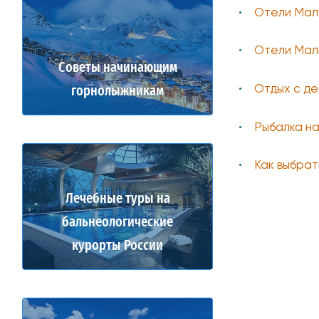
Отели Маль
Отели Маль
Советы начинающим
Отдых с де
горнолыжникам
Рыбалка н
Как выбрат
Лечебные туры на
бальнеологические
курорты России