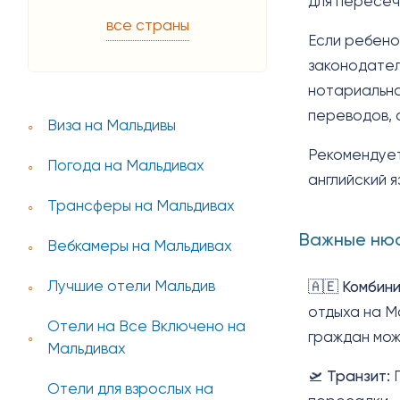
для пересеч
все страны
Если ребено
законодател
нотариально
переводов, 
Виза на Мальдивы
Рекомендует
Погода на Мальдивах
английский я
Трансферы на Мальдивах
Важные нюа
Вебкамеры на Мальдивах
Лучшие отели Мальдив
🇦🇪
Комбини
отдыха на М
Отели на Все Включено на
граждан мож
Мальдивах
🛫
Транзит:
П
Отели для взрослых на