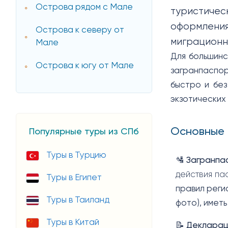
Острова рядом с Мале
туристиче
оформлени
Острова к северу от
миграционн
Мале
Для большинс
Острова к югу от Мале
загранпаспор
быстро и без
экзотических
Основные 
Популярные туры из СПб
Туры в Турцию
🛂
Загранпа
действия па
Туры в Египет
правил реги
Туры в Таиланд
фото), иметь
Туры в Китай
📝
Декларац