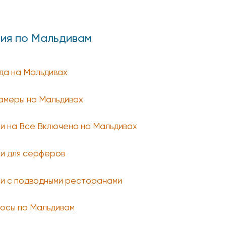
ия по Мальдивам
да на Мальдивах
амеры на Мальдивах
и на Все Включено на Мальдивах
и для серферов
и с подводными ресторанами
осы по Мальдивам