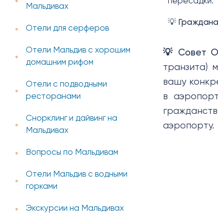
пересадки.
Мальдивах
💡
Гражданам
Отели для серферов
Отели Мальдив с хорошим
💡 Совет Op
домашним рифом
транзита) 
вашу конкр
Отели с подводными
в аэропор
ресторанами
гражданст
Снорклинг и дайвинг на
аэропорту.
Мальдивах
Вопросы по Мальдивам
Отели Мальдив с водными
горками
Экскурсии на Мальдивах