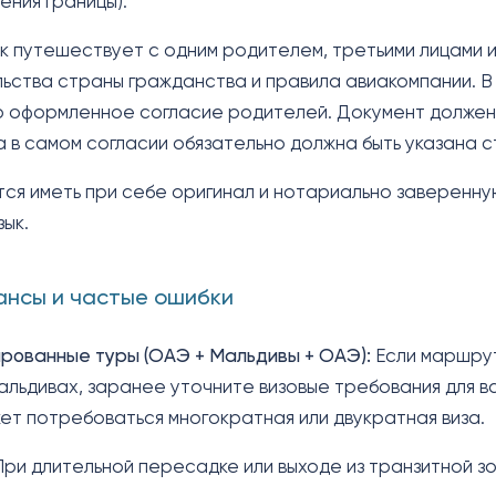
ения границы).
к путешествует с одним родителем, третьими лицами 
ьства страны гражданства и правила авиакомпании. В
 оформленное согласие родителей. Документ должен б
а в самом согласии обязательно должна быть указана с
ся иметь при себе оригинал и нотариально заверенну
зык.
нсы и частые ошибки
рованные туры (ОАЭ + Мальдивы + ОАЭ):
Если маршрут
альдивах, заранее уточните визовые требования для 
ет потребоваться многократная или двукратная виза.
ри длительной пересадке или выходе из транзитной з