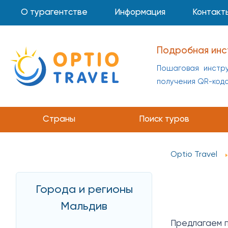
О турагентстве
Информация
Контакт
Подробная инс
Пошаговая инстру
получения QR-код
Страны
Поиск туров
Optio Travel
Города и регионы
Мальдив
Предлагаем п