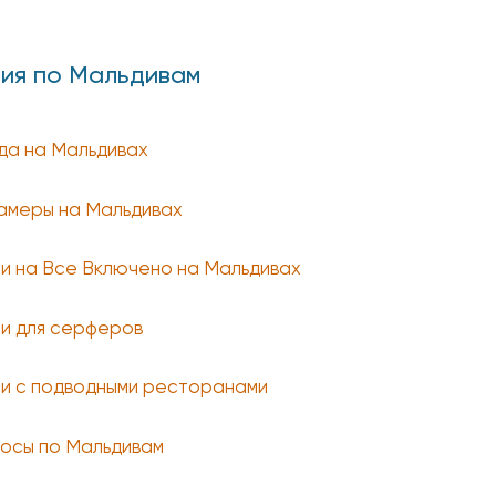
ия по Мальдивам
да на Мальдивах
амеры на Мальдивах
и на Все Включено на Мальдивах
и для серферов
и с подводными ресторанами
осы по Мальдивам