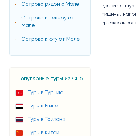
Острова рядом с Мале
вдали от шум
тишины, напр
Острова к северу от
время как ваш
Мале
Острова к югу от Мале
Популярные туры из СПб
Туры в Турцию
Туры в Египет
Туры в Таиланд
Туры в Китай