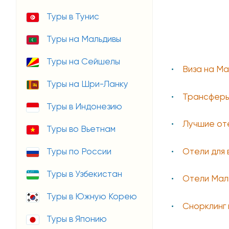
Туры в Тунис
Туры на Мальдивы
Туры на Сейшелы
Виза на Ма
Туры на Шри-Ланку
Трансферы
Туры в Индонезию
Лучшие от
Туры во Вьетнам
Отели для 
Туры по России
Туры в Узбекистан
Отели Мал
Туры в Южную Корею
Снорклинг 
Туры в Японию