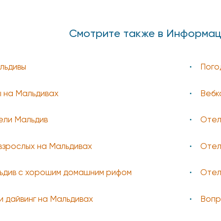
Смотрите также в Информац
льдивы
Пого
 на Мальдивах
Вебк
ели Мальдив
Отел
взрослых на Мальдивах
Отел
ьдив с хорошим домашним рифом
Отел
и дайвинг на Мальдивах
Вопр