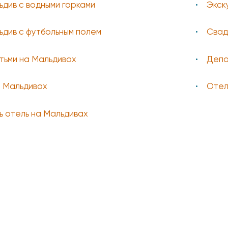
див с водными горками
Экск
див с футбольным полем
Свад
тьми на Мальдивах
Депо
а Мальдивах
Отел
ь отель на Мальдивах