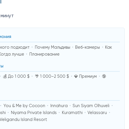
ы
 минут
мония
 кого подходит
Почему Мальдивы
Веб-камеры
Как
Когда лучше
Планирование
ты
💰 До 1 000 $
🌴 1 000–2 500 $
💎 Премиум
🔞
You & Me by Cocoon
Innahura
Sun Siyam Olhuveli
shi
Niyama Private Islands
Kuramathi
Velassaru
Veligandu Island Resort