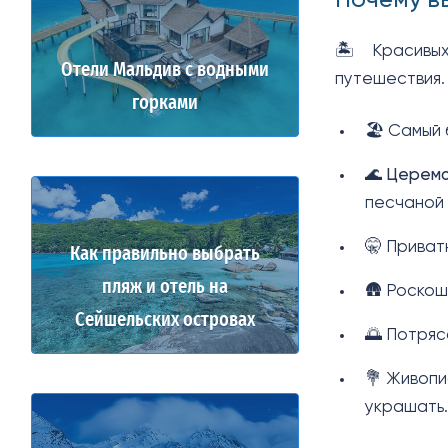
Почему в
🏝️
Красивых
Отели Мальдив с водными
путешествия.
горками
🏖️
Самый б
🌊
Церемо
песчаной 
🤫
Приватн
Как правильно выбрать
пляж и отель на
🛖
Роскошн
Сейшельских островах
🌅
Потряса
💐
Живопи
украшать