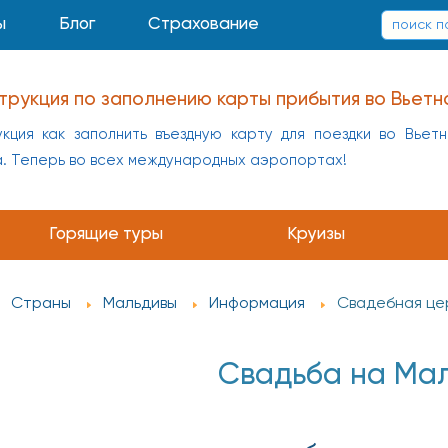
ы
Блог
Страхование
трукция по заполнению карты прибытия во Вьетн
кция как заполнить въездную карту для поездки во Вьет
а. Теперь во всех международных аэропортах!
заполнению карты прибытия в Китай
укция как заполнить въездную карту для поездки в Кит
Горящие туры
Круизы
а
Страны
Мальдивы
Информация
Свадебная це
Свадьба на Ма