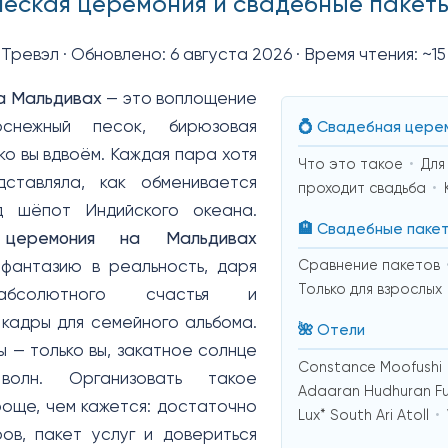
еская церемония и свадебные пакет
 Тревэл
· Обновлено:
6 августа 2026
· Время чтения: ~15
а Мальдивах
— это воплощение
оснежный песок, бирюзовая
💍 Свадебная цере
ко вы вдвоём. Каждая пара хотя
Что это такое
Для
ставляла, как обменивается
проходит свадьба
д шёпот Индийского океана.
🏨 Свадебные паке
 церемония на Мальдивах
Сравнение пакетов
фантазию в реальность, даря
Только для взрослых
абсолютного счастья и
кадры для семейного альбома.
🌺 Отели
ы — только вы, закатное солнце
Constance Moofushi
олн. Организовать такое
Adaaran Hudhuran Fu
още, чем кажется: достаточно
Lux* South Ari Atoll
ов, пакет услуг и довериться