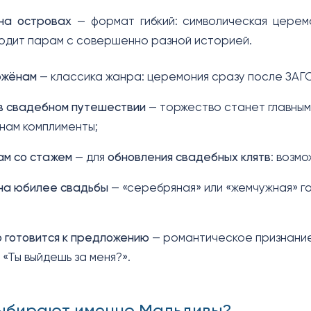
на островах
— формат гибкий: символическая церем
одит парам с совершенно разной историей.
ожёнам
— классика жанра: церемония сразу после ЗАГС
в свадебном путешествии
— торжество станет главным
нам комплименты;
ам со стажем
— для
обновления свадебных клятв
: возм
на юбилее свадьбы
— «серебряная» или «жемчужная» г
о готовится к предложению
— романтическое признание
 «Ты выйдешь за меня?».