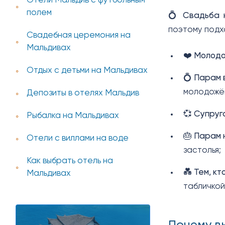
Отели Мальдив с футбольным
полем
💍
Свадьба 
поэтому подх
Свадебная церемония на
Мальдивах
❤️
Молод
Отдых с детьми на Мальдивах
💍
Парам 
молодожё
Депозиты в отелях Мальдив
💞
Супруг
Рыбалка на Мальдивах
🎂
Парам 
Отели с виллами на воде
застолья;
Как выбрать отель на
💑
Тем, кт
Мальдивах
табличкой