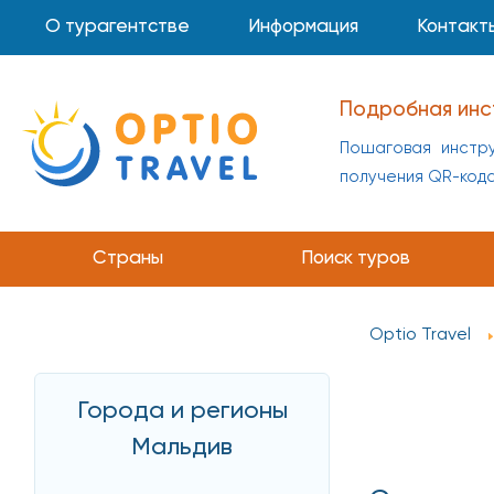
О турагентстве
Информация
Контакт
Подробная инс
Пошаговая инстру
получения QR-код
Инструкция по 
Пошаговая инстр
Страны
Поиск туров
получения QR-код
Optio Travel
Города и регионы
Мальдив