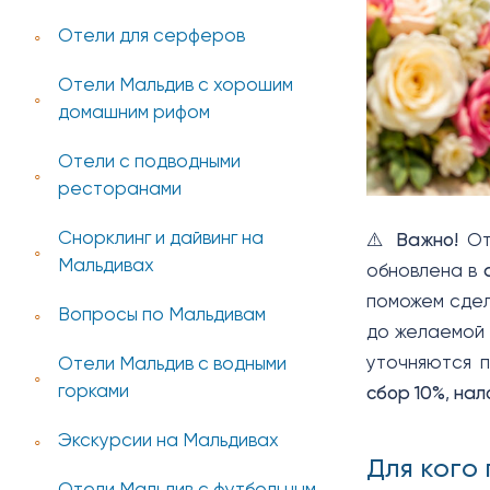
Отели для серферов
Отели Мальдив с хорошим
домашним рифом
Отели с подводными
ресторанами
Снорклинг и дайвинг на
⚠️
Важно!
Оте
Мальдивах
обновлена в
поможем сдел
Вопросы по Мальдивам
до желаемой 
уточняются 
Отели Мальдив с водными
горками
сбор 10%
,
нал
Экскурсии на Мальдивах
Для кого