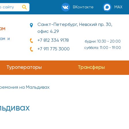
ВКонтакте
MAX
Санкт-Петербург, Невский пр. 30,
ам
офис 4.29
нам и
+7 812 334 9178
будни: 10:30 - 20:00
суббота: 11:00 - 19:00
+7 911 775 3000
ай и
Туроператоры
Трансферы
ремония на Мальдивах
льдивах