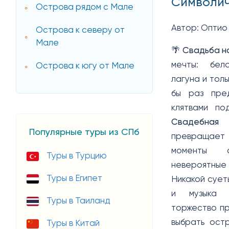
Символич
Острова рядом с Мале
Автор:
Оптио
Острова к северу от
Мале
🌴
Свадьба н
мечты: бел
Острова к югу от Мале
лагуна и толь
бы раз пред
клятвами по
Свадебная
Популярные туры из СПб
превращает 
моменты 
Туры в Турцию
невероятные 
Туры в Египет
Никакой сует
и музыка в
Туры в Таиланд
торжество пр
выбрать остр
Туры в Китай