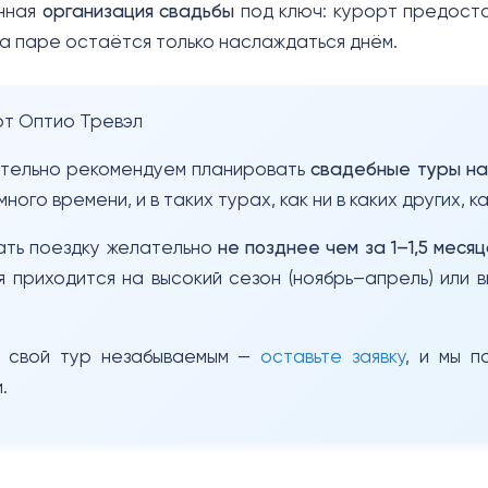
нная
организация свадьбы
под ключ: курорт предост
а паре остаётся только наслаждаться днём.
т Оптио Тревэл
тельно рекомендуем планировать
свадебные туры н
ного времени, и в таких турах, как ни в каких других,
ать поездку желательно
не позднее чем за 1–1,5 месяц
 приходится на высокий сезон (ноябрь–апрель) или 
 свой тур незабываемым —
оставьте заявку
, и мы 
.