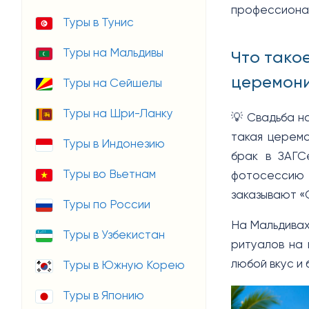
профессиона
Туры в Тунис
Туры на Мальдивы
Что тако
церемони
Туры на Сейшелы
Туры на Шри-Ланку
💡
Свадьба на
такая церем
Туры в Индонезию
брак в ЗАГС
Туры во Вьетнам
фотосессию 
заказывают «О
Туры по России
На Мальдивах
Туры в Узбекистан
ритуалов на 
любой вкус и
Туры в Южную Корею
Туры в Японию