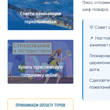
Плюс отлаже
шеф-повара, 
Советы начинающим
горнолыжникам
💡
Совет о
📌
Настоя
занимает м
Планиров
церемония
Купить туристическую
дате.
страховку online
Сделайте
пожеланий