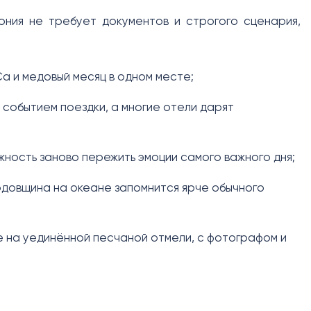
ония не требует документов и строгого сценария,
а и медовый месяц в одном месте;
 событием поездки, а многие отели дарят
ожность заново пережить эмоции самого важного дня;
одовщина на океане запомнится ярче обычного
 на уединённой песчаной отмели, с фотографом и