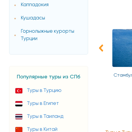
Каппадокия
Кушадасы
Горнолыжные курорты
Турции
 Каппадокия
Золотое кольцо Турции из
Стамбул 
Популярные туры из СПб
Стамбула на 7 ночей
Туры в Турцию
Туры в Египет
Туры в Таиланд
Туры в Китай