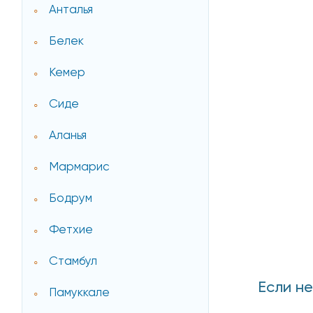
Анталья
Белек
Кемер
Сиде
Аланья
Мармарис
Бодрум
Фетхие
Стамбул
Если н
Памуккале