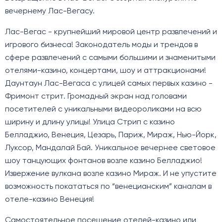
вечернему Лас-Вегасу.
Лас-Вегас - крупнейший мировой центр развлечений и
игрового бизнеса! Законодатель моды и трендов в
сфере развлечений с самыми большими и знаменитыми
отелями-казино, концертами, шоу и аттракционами!
Даунтаун Лас-Вегаса с улицей самых первых казино -
Фримонт стрит. Громадный экран над головами
посетителей с уникальными видеороликами на всю
ширину и длину улицы! Улица Стрип с казино
Белладжио, Венеция, Цезарь, Париж, Мираж, Нью-Йорк,
Луксор, Мандалай Бай. Уникальное вечернее световое
шоу танцующих фонтанов возле казино Белладжио!
Извержение вулкана возле казино Мираж. И не упустите
возможность покататься по “венецианским” каналам в
отеле-казино Венеция!
Самостоятельное посещение отелей-казино или