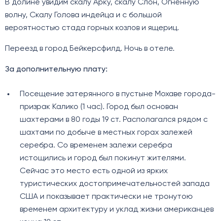
В долине увидим скалу Арку, скалу Слон, Огненную
волну, Скалу Голова индейца и с большой
вероятностью стада горных козлов и ящериц.
Переезд в город Бейкерсфилд. Ночь в отеле.
За дополнительную плату:
Посещение затерянного в пустыне Мохаве города-
призрак Калико (1 час). Город был основан
шахтерами в 80 годы 19 ст. Располагался рядом с
шахтами по добыче в местных горах залежей
серебра. Cо временем залежи серебра
истощились и город был покинут жителями.
Сейчас это место есть одной из ярких
туристических достопримечательностей запада
США и показывает практически не тронутою
временем архитектуру и уклад жизни американцев