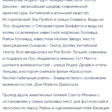
Фуникулер Angels Flight. Концертный Холл Уолта
Диснея – величайший шедевр современной
архитектуры. Китайский и японский квартал.
Исторический Эль Пуэбло и улица Ольвера. Виды на
Лос-Анджелес с Обсерватории Гриффита и виды на
холмы со всемирно известной надписью Голливуд.
Район Голливуд, известная «Аллея Звёзд», место
присуждения Оскаров - Театр Долби, Китайский
театр. Все звезды рока на Рок Волк! Лучшие сувениры
и подарки из Лос-Анджелеса именно тут! Место
шопинга знаменитостей - улица Родео Драйв и отель
Уилшир, в котором снимали фильм «Красотка».
Респектабельный район – Беверли Хилз с особняками
знаменитостей. Дом Майкла Джексона.
Проезд вдоль живописных пляжей Санта-Моники с
остановками у самых красивых мест для фотосессий и
прогулки по пирсу. Район и одноименный пляж Венеция