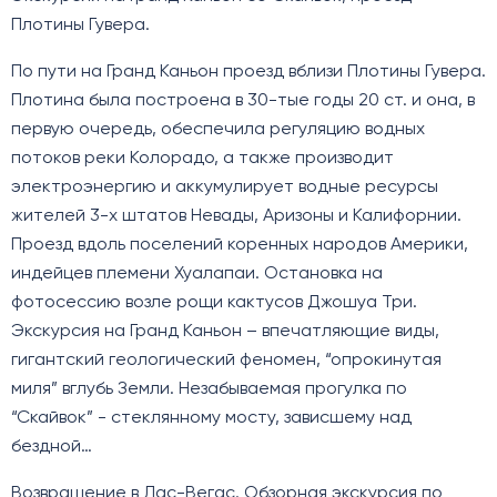
Плотины Гувера.
По пути на Гранд Каньон проезд вблизи Плотины Гувера.
Плотина была построена в 30-тые годы 20 ст. и она, в
первую очередь, обеспечила регуляцию водных
потоков реки Колорадо, а также производит
электроэнергию и аккумулирует водные ресурсы
жителей 3-х штатов Невады, Аризоны и Калифорнии.
Проезд вдоль поселений коренных народов Америки,
индейцев племени Хуалапаи. Остановка на
фотосессию возле рощи кактусов Джошуа Три.
Экскурсия на Гранд Каньон – впечатляющие виды,
гигантский геологический феномен, “опрокинутая
миля” вглубь Земли. Незабываемая прогулка по
“Скайвок” - стеклянному мосту, зависшему над
бездной…
Возвращение в Лас-Вегас. Обзорная экскурсия по