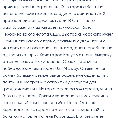
Калифорния! Именно на эти территории в 16 ст.
прибыли первые европейцы. Это город с богатым
испано-мексиканским наследием, с оригинальной
проевропейской архитектурой. В Сан-Диего
расположена главная военно-морская база
Тихоокеанского флота США. Выставка Морского музея
Сан-Диего как со старых, реальных суден, так и с
исторически восстановленных моделей кораблей, на
одном из которых Христофор Колумб открыл Америку,
а так же парусник «Индиана-Стар». Изюминка
набережной - авианосец USS Midway. Он является
самым большим в мире авианосцем, имеющим длину
почти 300 метров и с открытым доступом для
гражданских лиц. Исторический район города, улица
Газовых фонарей. Яркий и запоминающийся музейно-
выставочный комплекс Бальбоа Парк. Остров
Коронадо, на котором находится одноименный, с
богатой историей отель Коронадо. В этом отеле