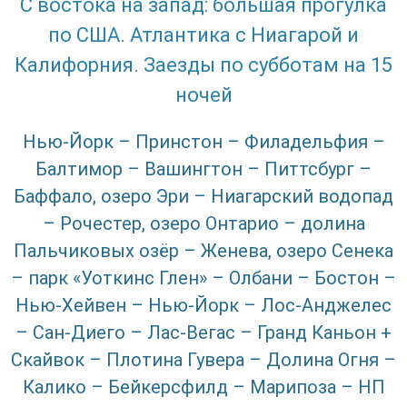
С востока на запад: большая прогулка
по США. Атлантика с Ниагарой и
Калифорния. Заезды по субботам на 15
ночей
Нью-Йорк – Принстон – Филадельфия –
Балтимор – Вашингтон – Питтсбург –
Баффало, озеро Эри – Ниагарский водопад
– Рочестер, озеро Онтарио – долина
Пальчиковых озёр – Женева, озеро Сенека
– парк «Уоткинс Глен» – Олбани – Бостон –
Нью-Хейвен – Нью-Йорк – Лос-Анджелес
– Сан-Диего – Лас-Вегас – Гранд Каньон +
Скайвок – Плотина Гувера – Долина Огня –
Калико – Бейкерсфилд – Марипоза – НП