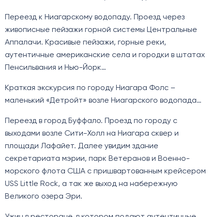
Переезд к Ниагарскому водопаду. Проезд через
живописные пейзажи горной системы Центральные
Аппалачи. Красивые пейзажи, горные реки,
аутентичные американские села и городки в штатах
Пенсильвания и Нью-Йорк…
Краткая экскурсия по городу Ниагара Фолс –
маленький «Детройт» возле Ниагарского водопада…
Переезд в город Буффало. Проезд по городу с
выходами возле Сити-Холл на Ниагара сквер и
площади Лафайет. Далее увидим здание
секретариата мэрии, парк Ветеранов и Военно-
морского флота США с пришвартованным крейсером
USS Little Rock, а так же выход на набережную
Великого озера Эри.