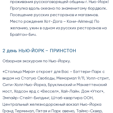
проживания русскоговорящей общины г. Нью-Йорк!
Прогулка вдоль океана по знаменитому бордволк.
Посещение русских ресторанов и магазинов.
Место рождения Хот-Дога – Кони-Айленд! По
желанию, ужин в одном из русских ресторанов на
Брайтон-Бич.
2 день НЬЮ-ЙОРК – ПРИНСТОН
Обзорная экскурсия по Нью-Йорку.
«Столица Мира» откроет для Вас – Бэттери-Парк с
видом на Статую Свободы, Мемориал 9/11, Уолл-стрит,
Сити-Холл Нью-Йорка, Бруклинский и Манхеттенский
мост, Хадсон ярд с «Вессел», Хай-Лайн. Дом «Утюг»,
Эмпайр-Стейт-Билдинг, Штаб-квартира ООН,
Центральный железнодорожный вокзал Нью-Йорка
Гранд Терминал, Пятая и Парк авеню, Таймс-Сквер,