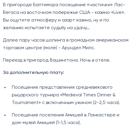
В пригороде Балтимора посещение «частички» Лас-
Вегаса на восточном побережье США - казино «Live».
Вы ощутите атмосферу и азарт казино, ну и по
желанию испытаете судьбу на удачу…
Далее пару часов шопинга в громадном американском
торговом центре (моле) - Арундел Милс.
Переезд в пригород Вашингтона. Ночь в отеле.
За дополнительную плату:
Посещение представления средневекового
рыцарского турнира «Medieval Times Dinner &
Tournament» с включенным ужином (2-2,5 часа).
Посещение поселения Амишей в Ланкастере и
дом-музей Амишей (1-1,5 часа).