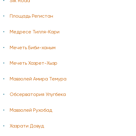
Silk Road
Площадь Регистан
Медресе Тилля-Кари
Мечеть Биби-ханым
Мечеть Хазрет-Хызр
Мавзолей Амира Темура
Обсерватория Улугбека
Мавзолей Рухобад
Хазрати Довуд