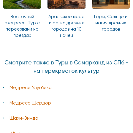
Восточный
Аральское море
Горы, Солнце и
экспресс. Тур с
и оазис древних
магия древних
переездами на
городов на 10
городов
поездах
ночей
Смотрите также в Туры в Самарканд из СПб -
на перекресток культур
Медресе Улугбека
Медресе Шердор
Шахи-Зинда