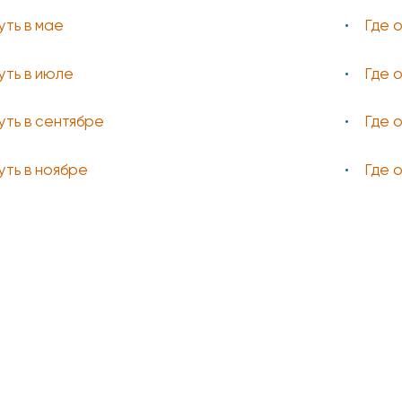
уть в мае
Где 
уть в июле
Где 
уть в сентябре
Где 
уть в ноябре
Где 