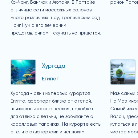
Ко-Чанг, Бангкок и Аютайя. В Паттайе
район Пато
отличные сети массажных салонов,
много различных шоу, тропический сад
Нонг Нуч с его вечерним
представлением - скучать не придется.
Хургада
Египет
Хургада - один из первых курортов
Маэ самый 
Египта, аэропорт близко от отелей,
На Маэ мног
пляжи засыпанные песком, подойдет
Самый извес
для отдыха с детьми, не забывайте о
Валон, зде
коралловых тапочках. На курорте есть
купаться в 
отели с аквапарками и неплохим
чистое мор