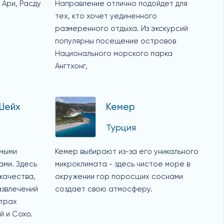
 Ари, Расду
Направление отлично подойдет для
тех, кто хочет уединенного
размеренного отдыха. Из экскурсий
популярны посещение островов
Национального морского парка
Ангтхонг,
Шейх
Кемер
Турция
мыми
Кемер выбирают из-за его уникального
ми. Здесь
микроклимата - здесь чистое море в
качества,
окружении гор поросших соснами
азвлечений
создает свою атмосферу.
нтрах
й и Сохо.