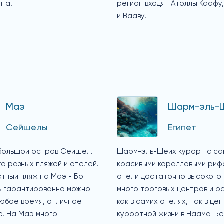
нга.
регион входят Атоллы Каафу,
и Вааву.
Маэ
Шарм-эль-
Сейшелы
Египет
большой остров Сейшел.
Шарм-эль-Шейх курорт с са
о разных пляжей и отелей.
красивыми коралловыми рифа
тный пляж на Маэ - Бо
отели достаточно высокого 
сь гарантированно можно
много торговых центров и р
любое время, отличное
как в самих отелях, так в це
е. На Маэ много
курортной жизни в Наама-Бе