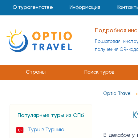
О турагентстве
Информация
Контакт
Подробная инс
Пошаговая инстру
получения QR-код
Страны
Поиск туров
Optio Travel
К
Популярные туры из СПб
Туры в Турцию
В декабре у 