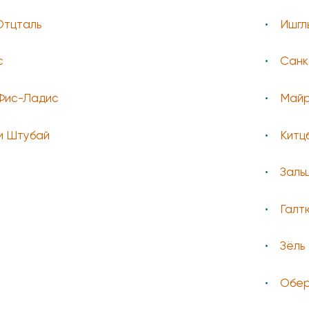
Отцталь
Ишгл
с
Санк
Фис-Ладис
Майр
и Штубай
Китц
Заль
Галт
Зёль
Обер