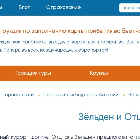
ы
Блог
Страхование
трукция по заполнению карты прибытия во Вьетн
кция как заполнить въездную карту для поездки во Вьет
а. Теперь во всех международных аэропортах!
Горящие туры
Круизы
Горные лыжи
Горнолыжные курорты Австрии
Зёль
Зёльден и От
ный курорт долины Отцталь Зельден предлагает отл