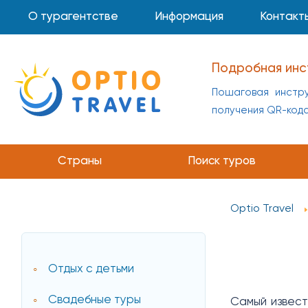
О турагентстве
Информация
Контакт
Подробная инс
Пошаговая инстру
получения QR-код
Страны
Поиск туров
Optio Travel
Отдых с детьми
Свадебные туры
Самый извест