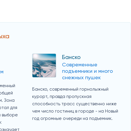
ыха
Банско
Современные
подъемники и много
км
снежных пушек
еменный
Банско, современный горнолыжный
 общей
курорт, правда пропускная
м. Зона
способность трасс существенно ниже
ртал для
чем число гостиниц в городе - на Новый
и выборе
год огромные очереди на подъемник.
к
 означает