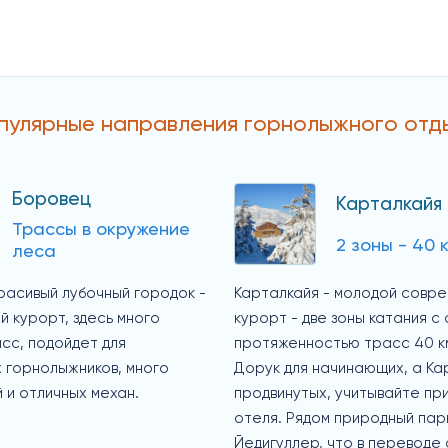
пулярные направления горнолыжного отд
Боровец
Карталкайя
Трассы в окружение
2 зоны - 40 
леса
расивый лубочный городок -
Карталкайя - молодой совр
 курорт, здесь много
курорт - две зоны катания с
сс, подойдет для
протяженностью трасс 40 к
 горнолыжников, много
Дорук для начинающих, а Ка
 и отличных механ.
продвинутых, учитывайте пр
отеля. Рядом природный пар
Йедигуллер, что в переводе