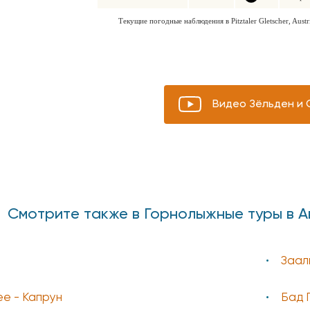
Видео Зёльден и
Смотрите также в Горнолыжные туры в 
Заал
е - Капрун
Бад 