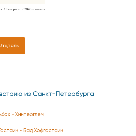
 Отцталь
Австрию из Санкт-Петербурга
ьбах - Хинтерглем
Гаcтайн - Бад Хофгастайн