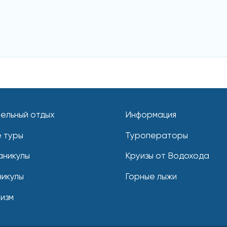
ельный отдых
Информация
 туры
Туроператоры
аникулы
Круизы от Водохода
никулы
Горные лыжи
ризм