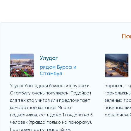
По
Улудаг
рядом Бурса и
Стамбул
Улудаг благодаря близости к Бурсе и
Боровец - к
Стамбулу очень популярен. Подойдет
горнолыжный
для тех кто учится или предпочитает
зеленых тра
комфортное катание. Много
начинающих
подъемников, есть даже 1 гондола на 5
развлечений
человек (правда только на панораму).
Протяженность трасс 35 км.