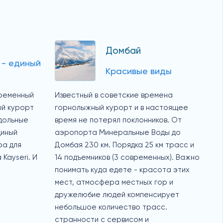
Домбай
 - единый
Красивые виды
ременный
Известный в советские времена
ый курорт
горнолыжный курорт и в настоящее
ндольные
время не потерял поклонников. От
диный
аэропорта Минеральные Воды до
ра для
Домбая 230 км. Порядка 25 км трасс и
 Kayseri. И
14 подъемников (3 современных). Важно
понимать куда едете - красота этих
мест, атмосфера местных гор и
дружелюбие людей компенсирует
небольшое количество трасс.
странности с сервисом и