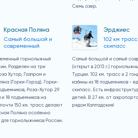
Семь озер.
Красная Поляна
Эрджиес
Самый большой и
102 км трасс
современный
скипасс
еменный горнолыжный
Самый большой и самый сов
ии. Разделен на три
(открыт в 2013 г.) горнолыжн
оза Хутор, Газпром и
Турции. 102 км. трасс и 2 го
яна (Горки-Город). Горки-
кабины из 18 подъемников - е
подъемников, Роза-Хутор 29
скипасс. Есть инфраструкту
 и 18 подъемников на
детей. В 27 км. от аэропорта
 почти 150 км. трасс делают
рядом Каппадокия!
сная Поляна особенно
для горнолыжников России.