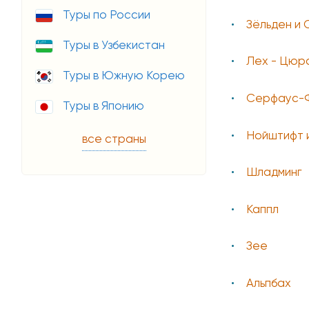
Туры по России
Зёльден и 
Туры в Узбекистан
Лех - Цюр
Туры в Южную Корею
Серфаус-
Туры в Японию
Нойштифт 
все страны
Шладминг
Каппл
Зее
Альпбах