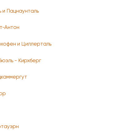
ь и Пацнаунталь
т-Антон
хофен и Циллерталь
бюэль - Кирхберг
цкаммергут
юр
тауэрн