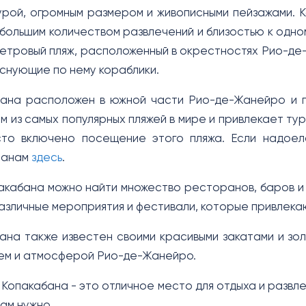
рой, огромным размером и живописными пейзажами. 
большим количеством развлечений и близостью к одно
метровый пляж, расположенный в окрестностях Рио-де
 снующие по нему кораблики.
бана расположен в южной части Рио-де-Жанейро и п
им из самых популярных пляжей в мире и привлекает ту
сто включено посещение этого пляжа. Если надоело
ранам
здесь
.
акабана можно найти множество ресторанов, баров и 
азличные мероприятия и фестивали, которые привлекаю
ана также известен своими красивыми закатами и зол
ем и атмосферой Рио-де-Жанейро.
 Копакабана - это отличное место для отдыха и развл
вам нужно.