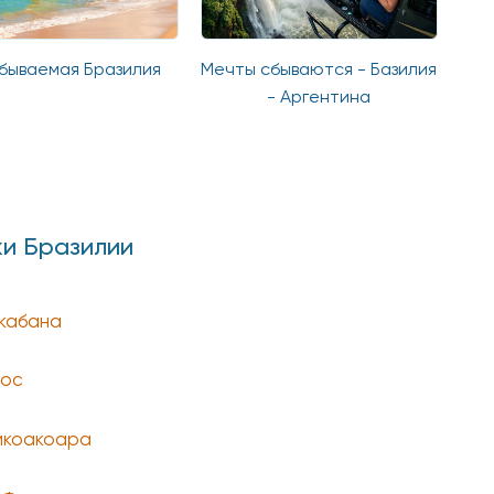
зилия
Мечты сбываются - Базилия
Тропический Ка
- Аргентина
отдых
жи Бразилии
кабана
ос
коакоара