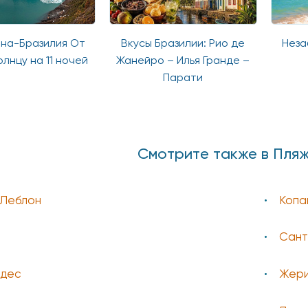
 От
Вкусы Бразилии: Рио де
Незабываемая Бра
чей
Жанейро – Илья Гранде –
Парати
Смотрите также в Пля
 Леблон
Копа
Сант
ндес
Жери