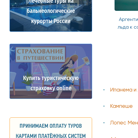
Лечебные туры на
бальнеологические
Бразилия-Аргентина-Чили-
Аргентина-Бразилия
курорты России
Боливия-Перу на 17 ночей
льда к солнцу на 11 но
Купить туристическую
страховку online
Ипанема и
Кампеше
Лопес Ме