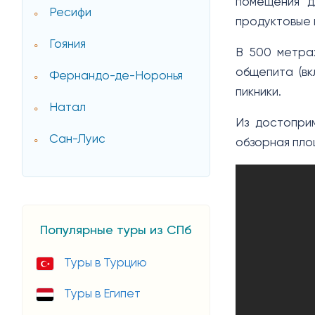
помещения д
Ресифи
продуктовые 
Гояния
В 500 метрах
общепита (вк
Фернандо-де-Норонья
пикники.
Натал
Из достопри
Сан-Луис
обзорная пло
Популярные туры из СПб
Туры в Турцию
Туры в Египет