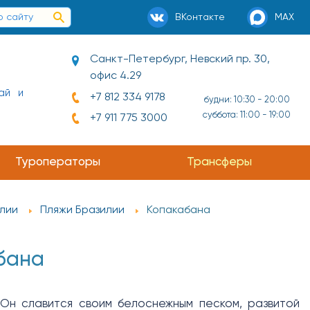
ВКонтакте
MAX
Санкт-Петербург, Невский пр. 30,
офис 4.29
ай и
+7 812 334 9178
будни: 10:30 - 20:00
суббота: 11:00 - 19:00
+7 911 775 3000
Туроператоры
Трансферы
лии
Пляжи Бразилии
Копакабана
бана
 Он славится своим белоснежным песком, развитой