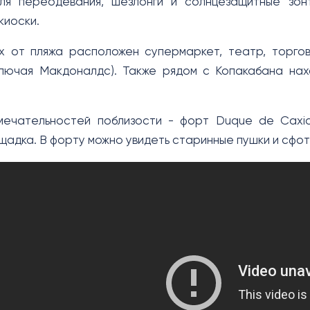
ля переодевания, шезлонги и солнцезащитные зонт
киоски.
 от пляжа расположен супермаркет, театр, торгов
лючая Макдоналдс). Также рядом с Копакабана нах
мечательностей поблизости - форт Duque de Caxia
щадка. В форту можно увидеть старинные пушки и сфот