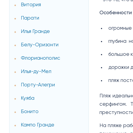
Витория
Особенности
Парати
огромные 
Илья Гранде
глубина н
Белу-Оризонти
большое к
Флорианополис
дорожки д
Илья-ду-Мел
пляж пост
Порту-Алегри
Пляж идеальн
Куяба
серфингом. 
Бонито
преступности
Кампо Гранде
На пляже раб