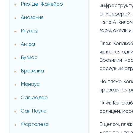
Рио-де-Жанейро
инфраструкту
атмосферой, 
Амазония
- это 4-кило
горы, океан и
Игуасу
Пляж Копака
Ангра
является одн
Бузиос
Бразилии ча
соседним ст
Бразилиа
На пляже Коп
Манаус
проводятся р
Сальвадор
Пляж Копакаб
Сан Пауло
солнцем, мор
Форталеза
В целом, пляж
- это то, что 