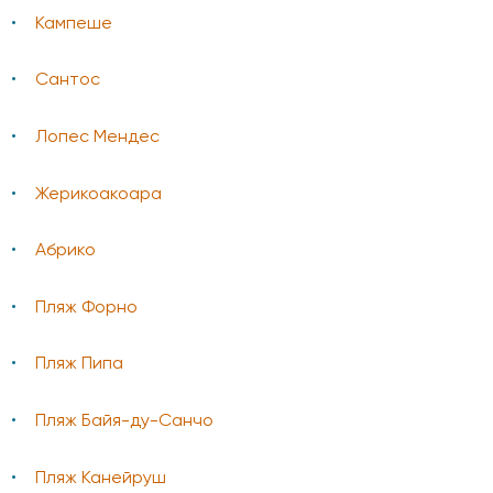
Кампеше
Сантос
Лопес Мендес
Жерикоакоара
Абрико
Пляж Форно
Пляж Пипа
Пляж Байя-ду-Санчо
Пляж Канейруш