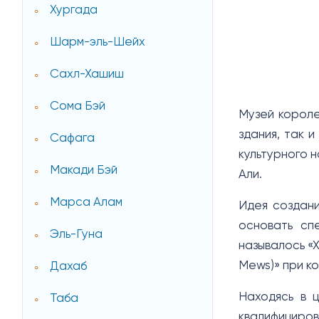
Хургада
Шарм-эль-Шейх
Сахл-Хашиш
Сома Бэй
Музей короле
здания, так 
Сафага
культурного 
Макади Бэй
Али.
Марса Алам
Идея создани
основать сп
Эль-Гуна
называлось «Х
Mews)» при ко
Дахаб
Находясь в 
Таба
квалифициров