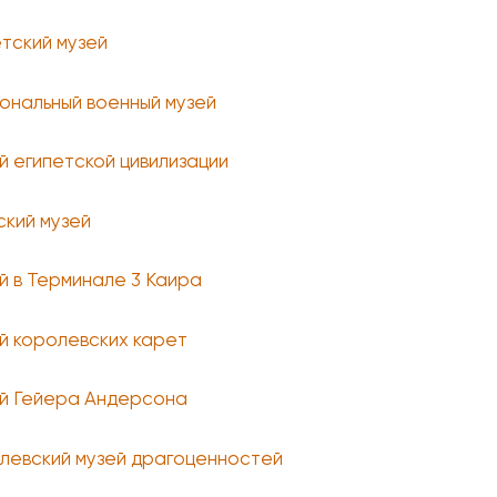
етский музей
ональный военный музей
й египетской цивилизации
ский музей
й в Терминале 3 Каира
й королевских карет
й Гейера Андерсона
левский музей драгоценностей