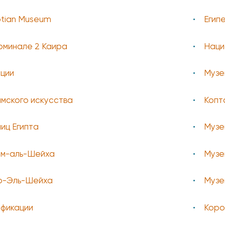
ptian Museum
Егип
рминале 2 Каира
Наци
иции
Музе
мского искусства
Копт
иц Египта
Музе
м-аль-Шейха
Музе
р-Эль-Шейха
Музе
ификации
Коро