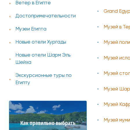
Ветер в Египте
Grand Egy
Достопримечательности
Музей в Те
Музеи Египта
Новые отели Хургады
Музей пол
Новые отели Шарм Эль
Музей исла
Шейха
Музей стол
Экскурсионные туры по
Египту
Музей Шар
Музей Каф
Музей мум
Как правильно выбрать