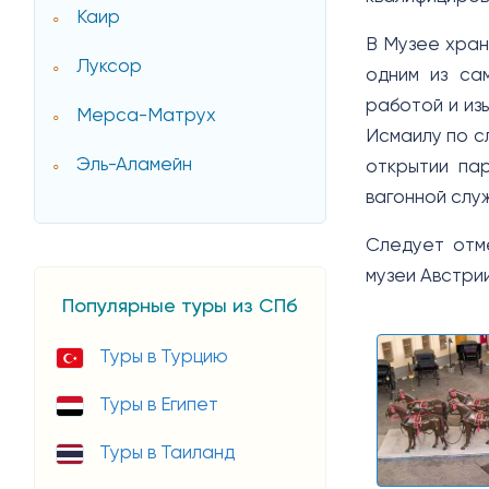
Каир
В Музее хран
Луксор
одним из са
работой и из
Мерса-Матрух
Исмаилу по сл
Эль-Аламейн
открытии пар
вагонной служ
Следует отме
музеи Австрии
Популярные туры из СПб
Туры в Турцию
Туры в Египет
Туры в Таиланд