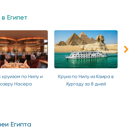
в Египет
с круизом по Нилу и
Круиз по Нилу из Каира в
озеру Насера
Хургаду за 8 дней
ком
еи Египта