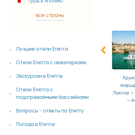
Туры в Японию
все страны
Лучшие отели Египта
Отели Египта с аквапарками
Экскурсии в Египте
Экспресс
Каир и Александрия
Круиз
маршр
Отели Египта с
Луксор –
подогреваемыми бассейнами
– А
Вопросы - ответы по Египту
Погода в Египте