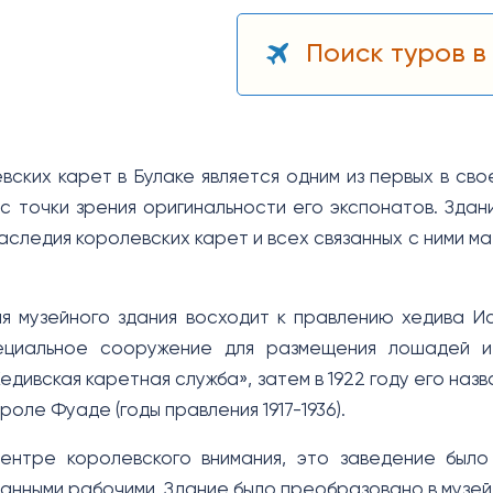
Поиск туров в
вских карет в Булаке является одним из первых в сво
и с точки зрения оригинальности его экспонатов. Зд
наследия королевских карет и всех связанных с ними 
я музейного здания восходит к правлению хедива Исм
ециальное сооружение для размещения лошадей и 
едивская каретная служба», затем в 1922 году его на
роле Фуаде (годы правления 1917-1936).
центре королевского внимания, это заведение был
анными рабочими. Здание было преобразовано в музей 