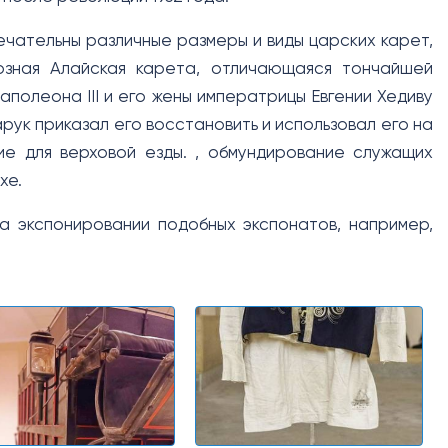
ечательны различные размеры и виды царских карет,
озная Алайская карета, отличающаяся тончайшей
полеона III и его жены императрицы Евгении Хедиву
арук приказал его восстановить и использовал его на
ие для верховой езды. , обмундирование служащих
хе.
а экспонировании подобных экспонатов, например,