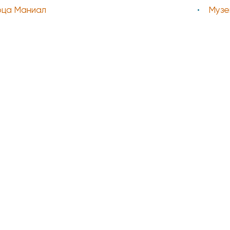
рца Маниал
Музе