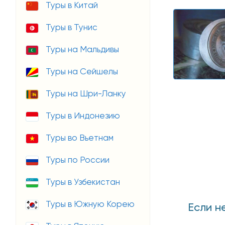
Туры в Китай
Туры в Тунис
Туры на Мальдивы
Туры на Сейшелы
Туры на Шри-Ланку
Туры в Индонезию
Туры во Вьетнам
Туры по России
Туры в Узбекистан
Туры в Южную Корею
Если н