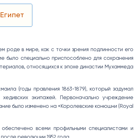
 Египет
ем роде в мире, как с точки зрения подлинности его
ание было специально приспособлено для сохранения
материалов, относящихся к эпохе династии Мухаммеда
аила (годы правления 1863-1879), который задумал
хедивских экипажей. Первоначально учреждение
звание было изменено на «Королевские конюшни (Royal
о обеспечено всеми профильными специалистами и
после революции 1952 года.