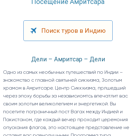
Посещение Амритсара
Поиск туров в Индию
Дели – Амритсар – Дели
Одно из самых необычных путешествий по Индии –
знакомство с главной святыней сикхизма, Золотым
храмом в Амритсаре. Центр Сиккхизма, прлшедший
через эпоху борьбы за независиомтсь впечатлит вас
своим золотым великолепием и энергетикой. Вы
посетите пограничный пост Вагах между Индией и
Пакистаном, где каждый вечер проходит церемония
опускания флагов, это настоящее представление не
оставит вас равнодушными. Программа тура