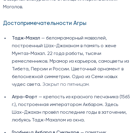
Моголов.
Достопримечательности Агры
Тадж-Махал
— беломраморный мавзолей,
построенный Шах-Джаханом в память о жене
Мумтаз-Махал. 22 года работы, тысячи
ремесленников. Мрамор из карьеров, самоцветы из
Тибета, Персии и России. Цветочный орнамент в
белоснежной симметрии. Одно из Семи новых
чудес света.
Закрыт по пятницам.
Агра-Форт
— крепость из красного песчаника (1565
г.), построенная императором Акбаром. Здесь
Шах-Джахан провёл последние годы в заточении,
любуясь Тадж-Махалом из окна.
Гробница Акбара в Сикандре
— памятник