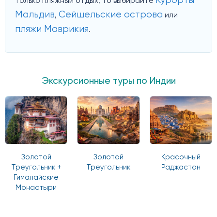
Курорты
только пляжный отдых, то выбирайте
Мальдив
Сейшельские острова
,
или
пляжи Маврикия
.
Экскурсионные туры по Индии
Золотой
Золотой
Красочный
Треугольник +
Треугольник
Раджастан
Гималайские
Монастыри