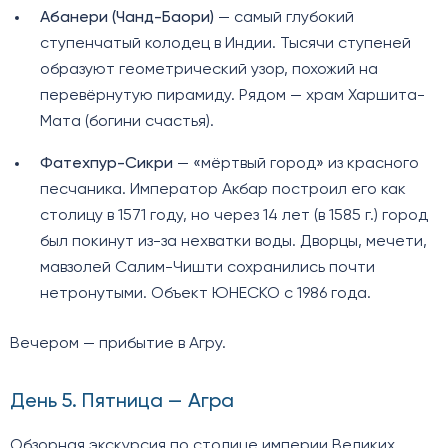
Абанери (Чанд-Баори)
— самый глубокий
ступенчатый колодец в Индии. Тысячи ступеней
образуют геометрический узор, похожий на
перевёрнутую пирамиду. Рядом — храм Харшита-
Мата (богини счастья).
Фатехпур-Сикри
— «мёртвый город» из красного
песчаника. Император Акбар построил его как
столицу в 1571 году, но через 14 лет (в 1585 г.) город
был покинут из-за нехватки воды. Дворцы, мечети,
мавзолей Салим-Чишти сохранились почти
нетронутыми. Объект ЮНЕСКО с 1986 года.
Вечером — прибытие в Агру.
День 5. Пятница — Агра
Обзорная экскурсия по столице империи Великих