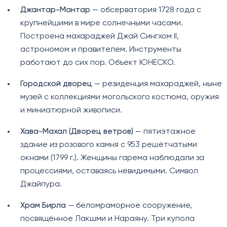
Джантар-Мантар
— обсерватория 1728 года с
крупнейшими в мире солнечными часами.
Построена махараджей Джай Сингхом II,
астрономом и правителем. Инструменты
работают до сих пор. Объект ЮНЕСКО.
Городской дворец
— резиденция махараджей, ныне
музей с коллекциями могольского костюма, оружия
и миниатюрной живописи.
Хава-Махал (Дворец ветров)
— пятиэтажное
здание из розового камня с 953 решётчатыми
окнами (1799 г.). Женщины гарема наблюдали за
процессиями, оставаясь невидимыми. Символ
Джайпура.
Храм Бирла
— беломраморное сооружение,
посвящённое Лакшми и Нараяну. Три купола