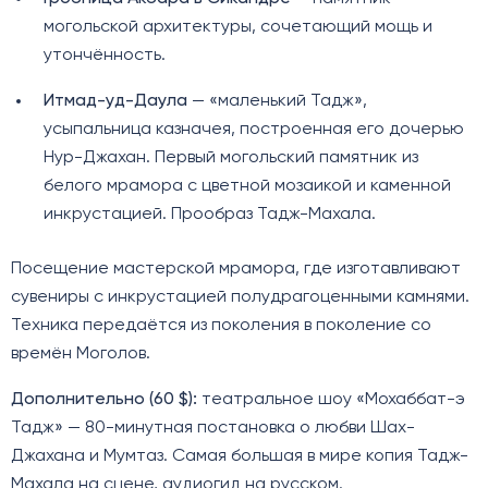
могольской архитектуры, сочетающий мощь и
утончённость.
Итмад-уд-Даула
— «маленький Тадж»,
усыпальница казначея, построенная его дочерью
Нур-Джахан. Первый могольский памятник из
белого мрамора с цветной мозаикой и каменной
инкрустацией. Прообраз Тадж-Махала.
Посещение мастерской мрамора, где изготавливают
сувениры с инкрустацией полудрагоценными камнями.
Техника передаётся из поколения в поколение со
времён Моголов.
Дополнительно (60 $):
театральное шоу «Мохаббат-э
Тадж» — 80-минутная постановка о любви Шах-
Джахана и Мумтаз. Самая большая в мире копия Тадж-
Махала на сцене, аудиогид на русском.