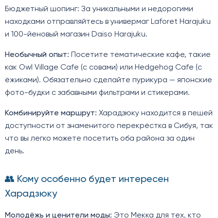
Бюджетный шопинг: За уникальными и недорогими
находками отправляйтесь в универмаг Laforet Harajuku
и 100-йеновый магазин Daiso Harajuku.
Необычный опыт:
Посетите тематические кафе, такие
как Owl Village Cafe (с совами) или Hedgehog Cafe (с
ёжиками). Обязательно сделайте пурикура — японские
фото-будки с забавными фильтрами и стикерами.
Комбинируйте маршрут:
Харадзюку находится в пешей
доступности от знаменитого перекрёстка в Сибуя, так
что вы легко можете посетить оба района за один
день.
👥 Кому особенно будет интересен
Харадзюку
Молодёжь и ценители моды:
Это Мекка для тех, кто