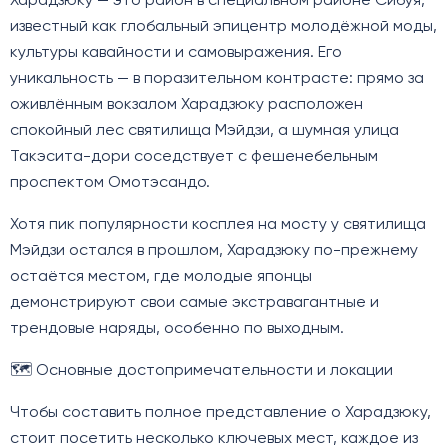
Харадзюку — это район в специальном районе Сибуя,
известный как глобальный эпицентр молодёжной моды,
культуры кавайности и самовыражения. Его
уникальность — в поразительном контрасте: прямо за
оживлённым вокзалом Харадзюку расположен
спокойный лес святилища Мэйдзи, а шумная улица
Такэсита-дори соседствует с фешенебельным
проспектом Омотэсандо.
Хотя пик популярности косплея на мосту у святилища
Мэйдзи остался в прошлом, Харадзюку по-прежнему
остаётся местом, где молодые японцы
демонстрируют свои самые экстравагантные и
трендовые наряды, особенно по выходным.
🗺️ Основные достопримечательности и локации
Чтобы составить полное представление о Харадзюку,
стоит посетить несколько ключевых мест, каждое из