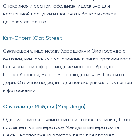
Спокойная и респектабельная. Идеально для
неспешной прогулки и шопинга в более высоком
ценовом сегменте.
Кэт-Стрит (Cat Street)
Связующая улица между Харадзюку и Омотэсандо с
бутками, винтажными магазинами и хипстерскими кафе.
Бельевая атмосфера, модные местные бренды. -
Расслабленная, менее многолюдная, чем Такэсита-
дори. Отлично подходит для поиска уникальных вещей
и фотосъёмки.
Святилище Мэйдзи (Meiji Jingu)
Один из самых значимых синтоистских святилищ Токио,
посвящённый императору Мэйдзи и императрице
Сёкэн. Расположено в густом лесу, предлагает