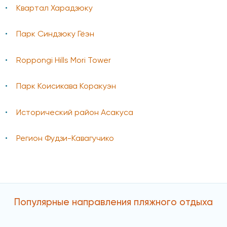
Квартал Харадзюку
Парк Синдзюку Гёэн
Roppongi Hills Mori Tower
Парк Коисикава Коракуэн
Исторический район Асакуса
Регион Фудзи-Кавагучико
Популярные направления пляжного отдыха