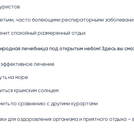
туристов
детьми, часто болеющими респираторными заболевани
ценит спокойный размеренный отдых
риродная лечебница под открытым небом! Здесь вы смо
 эффективное лечение
уть на море
иться крымским солнцем
мить по сравнению с другими курортами
и для оздоровления организма и приятного отдыха – в