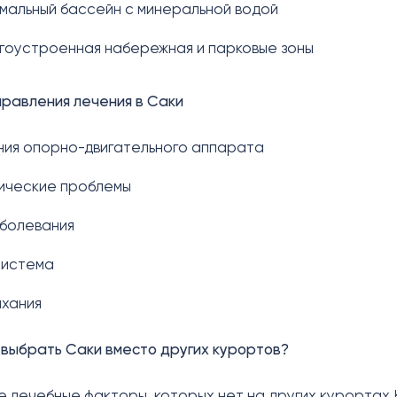
рмальный бассейн с минеральной водой
агоустроенная набережная и парковые зоны
равления лечения в Саки
ния опорно-двигательного аппарата
гические проблемы
аболевания
система
ыхания
 выбрать Саки вместо других курортов?
е лечебные факторы, которых нет на других курортах