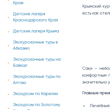
Крае
Крымский кур
есть как отел
Детские лагеря
Краснодарского Края
Детские лагеря Крыма
Экскурсионные туры в
Абхазию
Экскурсионные туры на
Байкал
Саки – небо
комфортным п
Экскурсионные туры по
значительно 
Алтаю
Главные преи
Экскурсии по Карелии
Экскурсии по Золотому
Лечебные