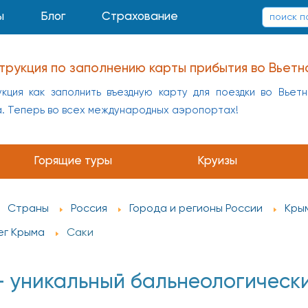
ы
Блог
Страхование
трукция по заполнению карты прибытия во Вьетн
кция как заполнить въездную карту для поездки во Вьет
а. Теперь во всех международных аэропортах!
Горящие туры
Круизы
Страны
Россия
Города и регионы России
Кры
ег Крыма
Саки
– уникальный бальнеологически