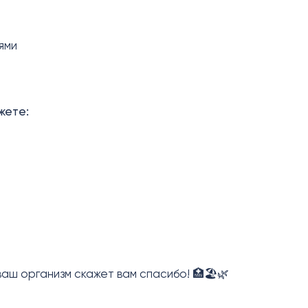
ями
жете:
аш организм скажет вам спасибо! 🏥🏖️🌿