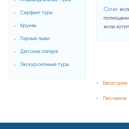
Сочи
если
Серфинг туры
полноценн
Круизы
если хотит
Горные лыжи
Детские лагеря
Экскурсионные туры
Евпатория
Песчаное