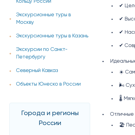
Кольцу России
✔ Цел
Экскурсионные туры в
✔ Выс
Москву
✔ Нас
Экскурсионные туры в Казань
✔ Сов
Экскурсии по Санкт-
Петербургу
Идеальные
Северный Кавказ
☀️ Сам
Объекты Юнеско в России
🌬️ Су
🌡️ Мя
Города и регионы
Отличные 
России
🏖️ Пе