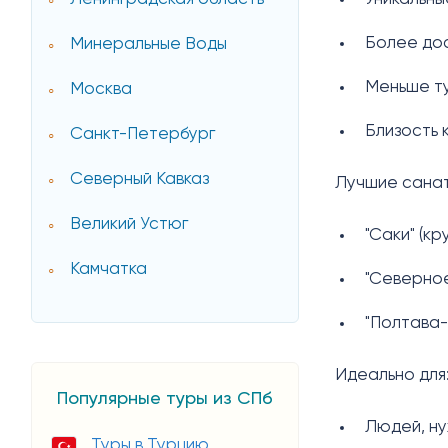
Более до
Минеральные Воды
Меньше ту
Москва
Близость 
Санкт-Петербург
Северный Кавказ
Лучшие санат
Великий Устюг
"Саки" (к
Камчатка
"Северное
"Полтава
Идеально для
Популярные туры из СПб
Людей, н
Туры в Турцию