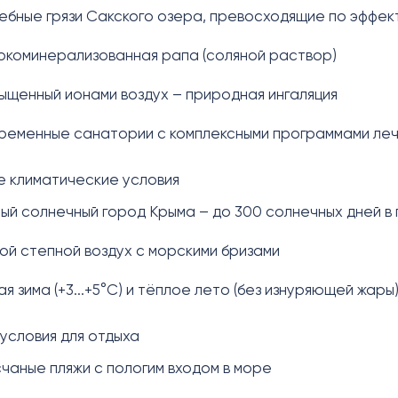
ебные грязи Сакского озера, превосходящие по эффек
окоминерализованная рапа (соляной раствор)
ыщенный ионами воздух – природная ингаляция
ременные санатории с комплексными программами ле
 климатические условия
ый солнечный город Крыма – до 300 солнечных дней в 
хой степной воздух с морскими бризами
гкая зима (+3...+5°C) и тёплое лето (без изнуряющей жары
условия для отдыха
счаные пляжи с пологим входом в море