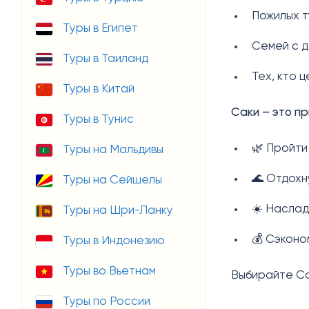
Пожилых 
Туры в Египет
Семей с 
Туры в Таиланд
Тех, кто 
Туры в Китай
Саки – это п
Туры в Тунис
🌿 Пройти
Туры на Мальдивы
🌊 Отдохн
Туры на Сейшелы
☀️ Наслад
Туры на Шри-Ланку
💰 Сэконо
Туры в Индонезию
Туры во Вьетнам
Выбирайте Сак
Туры по России