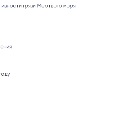
тивности грязи Мёртвого моря
чения
году
)