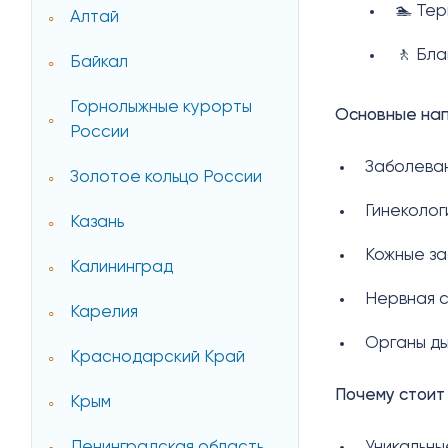
🏊 Те
Алтай
🚶 Бл
Байкал
Горнолыжные курорты
Основные нап
России
Заболева
Золотое кольцо России
Гинеколо
Казань
Кожные з
Калининград
Нервная 
Карелия
Органы д
Краснодарский Край
Почему стоит
Крым
Уникальны
Ленинградская область