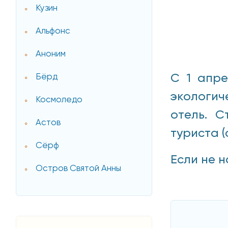
Кузин
Альфонс
Аноним
С 1 апре
Бёрд
экологич
Космоледо
отель. С
Астов
туриста (
Сёрф
Если не н
Остров Святой Анны