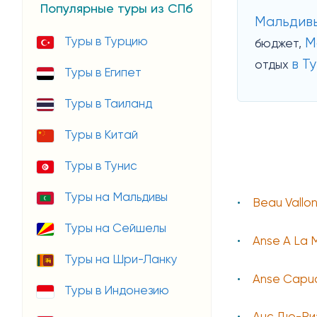
Популярные туры из СПб
Мальдив
Туры в Турцию
М
бюджет,
в Т
отдых
Туры в Египет
Туры в Таиланд
Туры в Китай
Туры в Тунис
Туры на Мальдивы
Beau Vallo
Туры на Сейшелы
Anse A La
Туры на Шри-Ланку
Anse Capuc
Туры в Индонезию