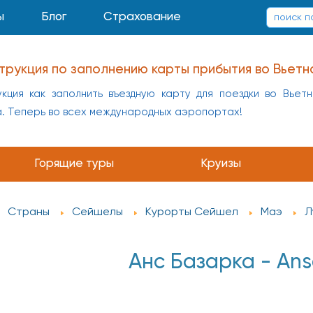
ы
Блог
Страхование
трукция по заполнению карты прибытия во Вьетн
кция как заполнить въездную карту для поездки во Вьет
а. Теперь во всех международных аэропортах!
заполнению карты прибытия в Китай
укция как заполнить въездную карту для поездки в Кит
Горящие туры
Круизы
а
Страны
Сейшелы
Курорты Сейшел
Маэ
Л
Анс Базарка - Ans