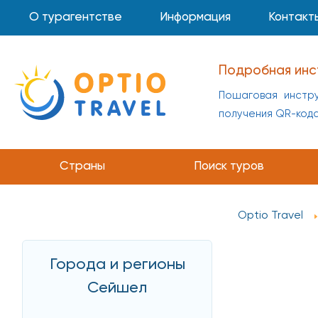
О турагентстве
Информация
Контакт
Подробная инс
Пошаговая инстру
получения QR-код
Инструкция по 
Пошаговая инстр
Страны
Поиск туров
получения QR-код
Optio Travel
Города и регионы
Сейшел