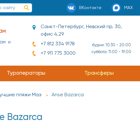
ВКонтакте
MAX
Санкт-Петербург, Невский пр. 30,
ам
офис 4.29
нам и
+7 812 334 9178
будни: 10:30 - 20:00
суббота: 11:00 - 19:00
+7 911 775 3000
ай и
Туроператоры
Трансферы
учшие пляжи Маэ
Anse Bazarca
e Bazarca