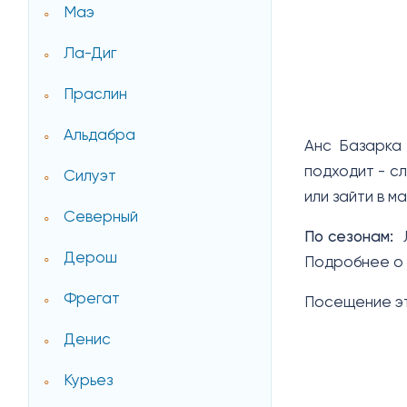
Маэ
Ла-Диг
Праслин
Альдабра
Анс Базарка 
подходит - сл
Силуэт
или зайти в м
Северный
По сезонам:
Л
Дерош
Подробнее о 
Фрегат
Посещение эт
Денис
Курьез