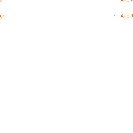
з
Анс 
ur
Анс-