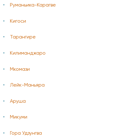
Руманьика-Карагве
Кигоси
Тарангире
Килиманджаро
Мкомази
Лейк-Маньяра
Аруша
Микуми
Гора Удзунгва