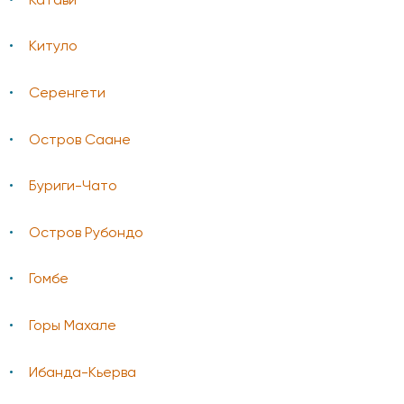
Катави
Китуло
Серенгети
Остров Саане
Буриги-Чато
Остров Рубондо
Гомбе
Горы Махале
Ибанда-Кьерва