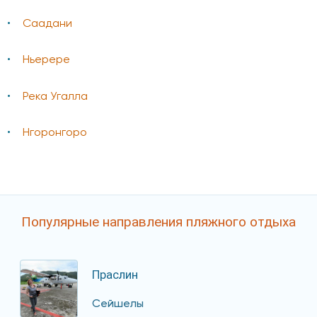
Саадани
Ньерере
Река Угалла
Нгоронгоро
Популярные направления пляжного отдыха
Праслин
Сейшелы