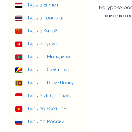
Туры в Египет
На уроке рас
технике ката
Туры в Таиланд
Туры в Китай
Туры в Тунис
Туры на Мальдивы
Туры на Сейшелы
Туры на Шри-Ланку
Туры в Индонезию
Туры во Вьетнам
Туры по России