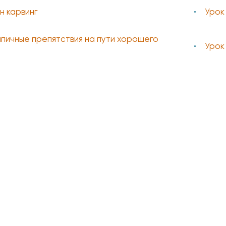
н карвинг
Урок
типичные препятствия на пути хорошего
Урок