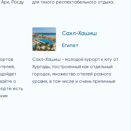
 Ари, Расду
для тихого респектабельного отдыха.
Сахл-Хашиш
Египет
рортов
Сахл-Хашиш - молодой курорт к югу от
отелей,
Хургады, построенный как отдельный
одойдет
городок, множество отелей разного
ывайте о
уровня, в том числе и очень приличные
рорте есть
охим