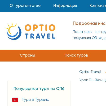
О турагентстве
Информация
Контакт
Подробная инс
Пошаговая инстру
получения QR-код
Инструкция по 
Пошаговая инстр
Страны
Поиск туров
получения QR-код
Optio Travel
Урок 11 - Жен
Популярные туры из СПб
Туры в Турцию