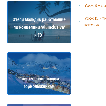
Урок 8 - фа
Урок 10 - 
Отели Мальдив работающие
катания
по концепции 'All Inclusive'
и FB+
Советы начинающим
горнолыжникам