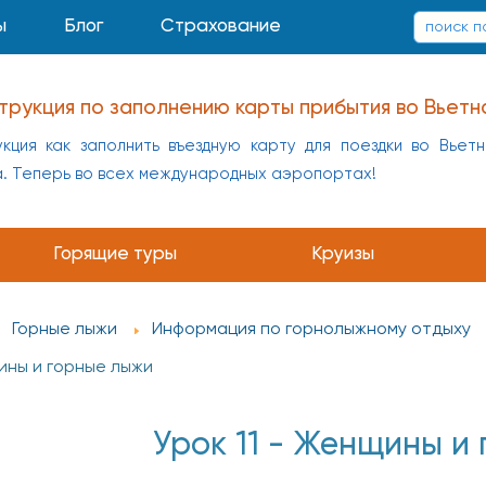
ы
Блог
Страхование
трукция по заполнению карты прибытия во Вьетн
кция как заполнить въездную карту для поездки во Вьет
а. Теперь во всех международных аэропортах!
заполнению карты прибытия в Китай
укция как заполнить въездную карту для поездки в Кит
Горящие туры
Круизы
а
Горные лыжи
Информация по горнолыжному отдыху
щины и горные лыжи
Урок 11 - Женщины и