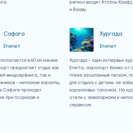
нга.
регион входят Атоллы Каафу,
и Вааву.
Сафага
Хургада
Египет
Египет
полагается в 60 км южнее
Хургада - один из первых ку
рорт предлагает отдых как
Египта, аэропорт близко от 
ей виндсерфинга, так и
пляжи засыпанные песком, п
жников - неплохие кораллы,
для отдыха с детьми, не заб
 в Сафаге проходят
коралловых тапочках. На ку
ие при псориазе и
отели с аквапарками и непл
сервисом.