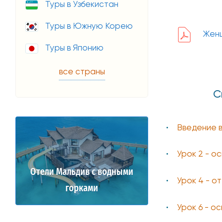
Туры в Узбекистан
Туры в Южную Корею
Женщ
Туры в Японию
все страны
С
Введение в
Урок 2 - о
Отели Мальдив с водными
Урок 4 - о
горками
Урок 6 - о