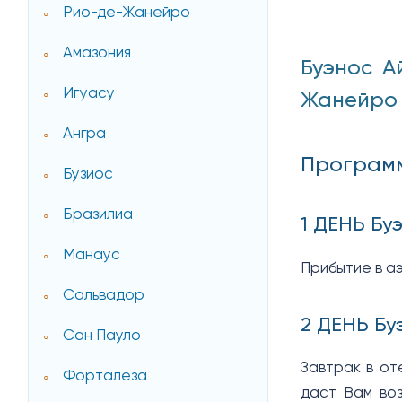
Рио-де-Жанейро
Амазония
Буэнос А
Игуасу
Жанейро 
Ангра
Програм
Бузиос
Бразилиа
1 ДЕНЬ Бу
Манаус
Прибытие в а
Сальвадор
2 ДЕНЬ Бу
Сан Пауло
Завтрак в от
Форталеза
даст Вам воз