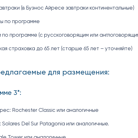
автраки (в Буэнос Айресе завтраки континентальные)
ы по программе
 по программе (с русскоговорящим или англоговорящим
ая страховка до 65 лет (старше 65 лет – уточняйте)
редлагаемые для размещения:
мме 3*:
рес: Rochester Classic или аналогичные
 Solares Del Sur Patagonia или аналогичные.
iale Tower или аналогичные