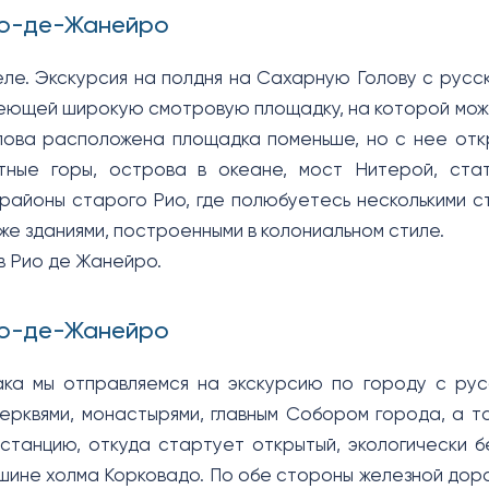
ио-де-Жанейро
еле. Экскурсия на полдня на Сахарную Голову с русс
меющей широкую смотровую площадку, на которой можн
ова расположена площадка поменьше, но с нее откр
стные горы, острова в океане, мост Нитерой, ст
районы старого Рио, где полюбуетесь несколькими с
же зданиями, построенными в колониальном стиле.
 в Рио де Жанейро.
ио-де-Жанейро
ка мы отправляемся на экскурсию по городу с рус
ерквями, монастырями, главным Собором города, а та
станцию, откуда стартует открытый, экологически б
ршине холма Корковадо. По обе стороны железной дор