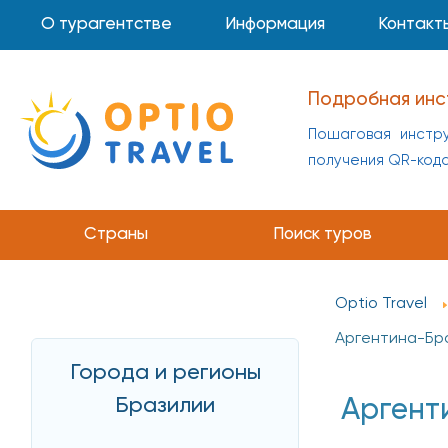
О турагентстве
Информация
Контакт
Подробная инс
Пошаговая инстру
получения QR-код
Страны
Поиск туров
Optio Travel
Аргентина-Бра
Города и регионы
Бразилии
Аргент