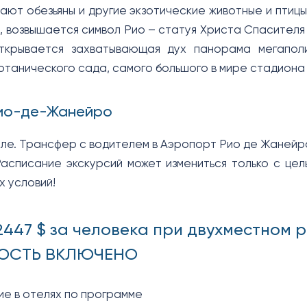
ают обезьяны и другие экзотические животные и птицы
 возвышается символ Рио – статуя Христа Спасителя (3
ткрывается захватывающая дух панорама мегаполи
отанического сада, самого большого в мире стадиона
Рио-де-Жанейро
еле. Трансфер с водителем в Аэропорт Рио де Жанейр
списание экскурсий может измениться только с цел
х условий!
 2447 $ за человека при двухместном
МОСТЬ ВКЛЮЧЕНО
е в отелях по программе