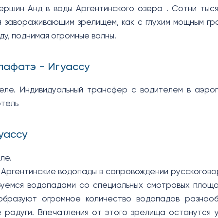
ершин Анд в воды Аргентинского озера . Сотни тыс
 завораживающим зрелищем, как с глухим мощным гр
ду, поднимая огромные волны.
лафатэ - Игуассу
еле. Индивидуальный трансфер с водителем в аэро
отель
уассу
ле.
 Аргентинские водопады в сопровождении русскоговор
буемся водопадами со специальных смотровых площа
образуют огромное количество водопадов разнооб
 радуги. Впечатления от этого зрелища останутся 