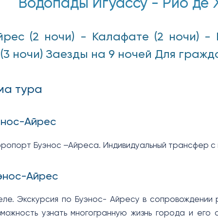
Водопады Игуассу - Рио де 
йрес (2 ночи) - Калафате (2 ночи) -
(3 ночи) Заезды на 9 ночей Для гражд
ма тура
энос-Айрес
эропорт Буэнос –Айреса. Индивидуальный трансфер с 
энос-Айрес
еле. Экскурсия по Буэнос- Айресу в сопровождении р
можность узнать многогранную жизнь города и его 