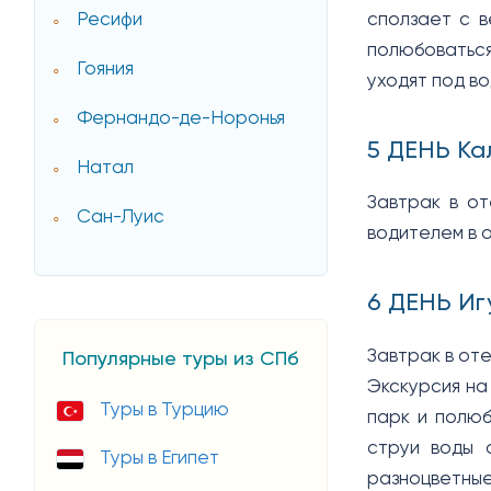
сползает с в
Ресифи
полюбоваться
Гояния
уходят под во
Фернандо-де-Норонья
5 ДЕНЬ Ка
Натал
Завтрак в от
Сан-Луис
водителем в 
6 ДЕНЬ Иг
Завтрак в оте
Популярные туры из СПб
Экскурсия на
Туры в Турцию
парк и полю
струи воды 
Туры в Египет
разноцветные