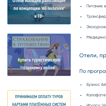
Отели Мальдив работающие
Питание з
по концепции 'All Inclusive'
и FB+
Трансфер
Экскурсии
Медицинск
Отели, п
Купить туристическую
страховку online
По програ
Буэнос Ай
Калафате:
Игуасу: V