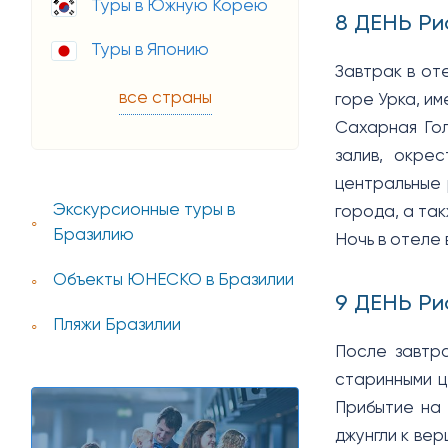
Туры в Южную Корею
8 ДЕНЬ Р
Туры в Японию
Завтрак в от
все страны
горе Урка, и
Сахарная Гол
залив, окре
центральные 
Экскурсионные туры в
города, а так
Бразилию
​Ночь в отеле
Объекты ЮНЕСКО в Бразилии
9 ДЕНЬ Р
Пляжи Бразилии
После завтра
старинными ц
Прибытие на 
джунгли к ве