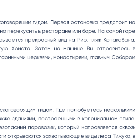
коговорящим гидом. Первая остановка предстоит на
о перекусить в ресторане или баре. На самой горе
ывается прекрасный вид на Рио, пляж Копакабана,
атую Христа. Затем на машине Вы отправитесь в
таринными церквями, монастырями, главным Собором
скоговорящим гидом. Где полюбуетесь несколькими
кже зданиями, построенными в колониальном стиле.
езопасный паровозик, который направляется сквозь
оги открываются захватывающие виды леса Тижука, в