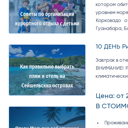
котором обит
уровнем моря,
Советы по организации
Корковадо о
курортного отдыха с детьми
Гуанабара, Б
10 ДЕНЬ 
Завтрак в от
Как правильно выбрать
ВНИМАНИЕ! Ра
пляж и отель на
климатически
Сейшельских островах
Цена: от
​В СТОИ
Проживани