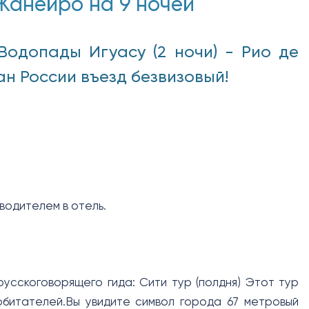
Жанейро на 9 ночей
 Водопады Игуасу (2 ночи) - Рио де
ан России въезд безвизовый!
водителем в отель.
усскоговорящего гида: Сити тур (полдня) Этот тур
обитателей.Вы увидите символ города 67 метровый