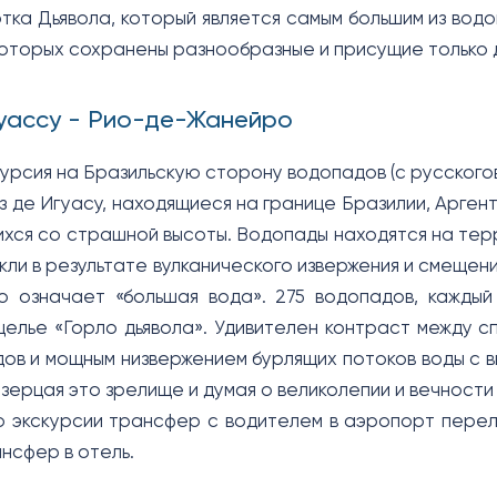
отка Дьявола, который является самым большим из вод
которых сохранены разнообразные и присущие только 
уассу - Рио-де-Жанейро
курсия на Бразильскую сторону водопадов (с русского
 де Игуасу, находящиеся на границе Бразилии, Аргенти
ся со страшной высоты. Водопады находятся на терр
икли в результате вулканического извержения и смещен
о означает «большая вода». 275 водопадов, каждый
щелье «Горло дьявола». Удивителен контраст между с
ов и мощным низвержением бурлящих потоков воды с в
озерцая это зрелище и думая о великолепии и вечности
 экскурсии трансфер с водителем в аэропорт перел
нсфер в отель.