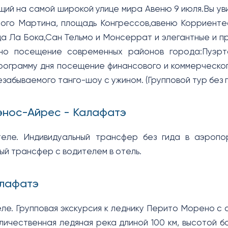
щий на самой широкой улице мира Авеню 9 июля.Вы ув
ого Мартина, площадь Конгрессов,авеню Корриенте
а Ла Бока,Сан Тельмо и Монсеррат и элегантные и 
но посещение современных районов города:Пуэр
ограмму дня посещение финансового и коммерческог
забываемого танго-шоу с ужином. (Групповой тур без г
энос-Айрес - Калафатэ
теле. Индивидуальный трансфер без гида в аэропо
ый трансфер с водителем в отель.
алафатэ
еле. Групповая экскурсия к леднику Перито Морено с
еличественная ледяная река длиной 100 км, высотой б