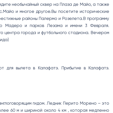
идите необычайный сквер на Плаза де Майо, а также
с.Майо и многое другое.Вы посетите исторические
престижные районы Палермо и Розелета.В программу
то Мадеро и парков Лезама и имени 3 Февраля.
о центра города и футбольного стадиона. Вечером
ида)
рт для вылета в Калафатэ. Прибытие в Калафатэ.
 англоговорящим гидом. Ледник Перито Морено – это
олее 60 м и шириной около 4 км , которая медленно