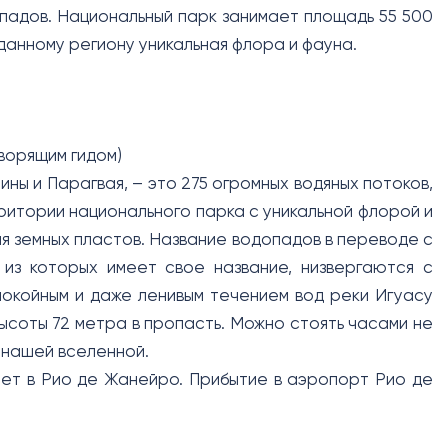
опадов. Национальный парк занимает площадь 55 500
данному региону уникальная флора и фауна.
ворящим гидом)
ны и Парагвая, – это 275 огромных водяных потоков,
итории национального парка с уникальной флорой и
ия земных пластов. Название водопадов в переводе с
 из которых имеет свое название, низвергаются с
покойным и даже ленивым течением вод реки Игуасу
ысоты 72 метра в пропасть. Можно стоять часами не
 нашей вселенной.
ет в Рио де Жанейро. Прибытие в аэропорт Рио де