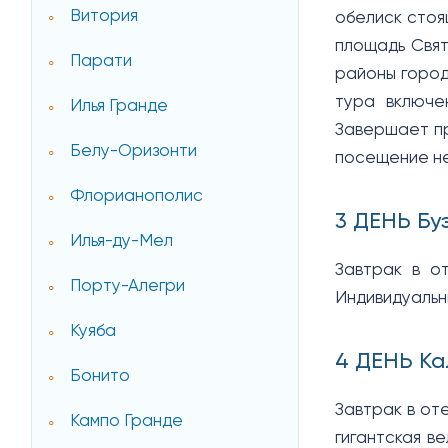
Витория
обелиск стоя
площадь Свят
Парати
районы город
тура включе
Илья Гранде
Завершает пр
Белу-Оризонти
посещение не
Флорианополис
3 ДЕНЬ Бу
Илья-ду-Мел
Завтрак в о
Порту-Алегри
Индивидуальн
Куяба
4 ДЕНЬ К
Бонито
Завтрак в от
Кампо Гранде
гигантская в