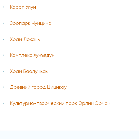
Карст Улун
Зоопарк Чунцина
Храм Лохань
Комплекс Хунъядун
Храм Баолуньсы
Древний город Цицикоу
Культурно-творческий парк Эрлин Эрчан