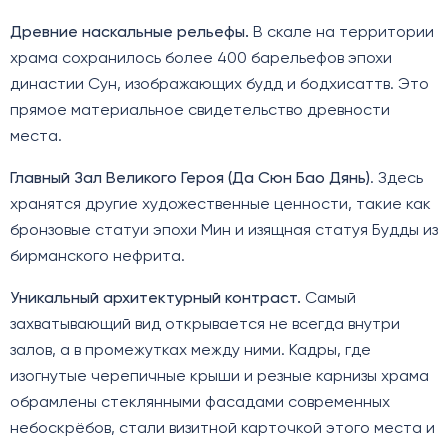
Древние наскальные рельефы.
В скале на территории
храма сохранилось более 400 барельефов эпохи
династии Сун, изображающих будд и бодхисаттв. Это
прямое материальное свидетельство древности
места.
Главный Зал Великого Героя (Да Сюн Бао Дянь)
. Здесь
хранятся другие художественные ценности, такие как
бронзовые статуи эпохи Мин и изящная статуя Будды из
бирманского нефрита.
Уникальный архитектурный контраст.
Самый
захватывающий вид открывается не всегда внутри
залов, а в промежутках между ними. Кадры, где
изогнутые черепичные крыши и резные карнизы храма
обрамлены стеклянными фасадами современных
небоскрёбов, стали визитной карточкой этого места и