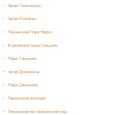
Храм Таньчжэсы
Храм Юнхэгун
Пекинский Парк Мира
8 храмов в горах Сишань
Парк Сяншань
Храм Дачжунсы
Парк Цзиншань
Пекинский зоопарк
Пекинский ботанический сад