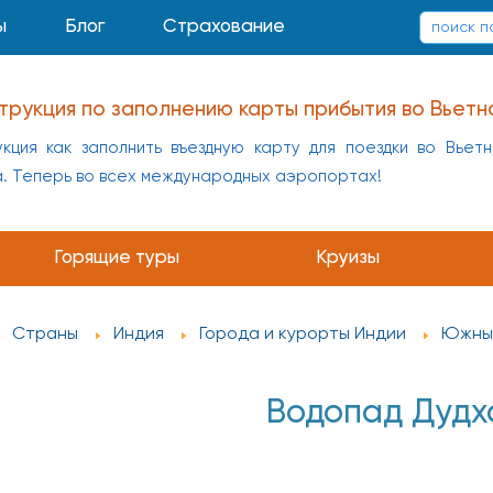
ы
Блог
Страхование
трукция по заполнению карты прибытия во Вьетн
кция как заполнить въездную карту для поездки во Вьет
а. Теперь во всех международных аэропортах!
заполнению карты прибытия в Китай
укция как заполнить въездную карту для поездки в Кит
Горящие туры
Круизы
а
Страны
Индия
Города и курорты Индии
Южны
Водопад Дудх