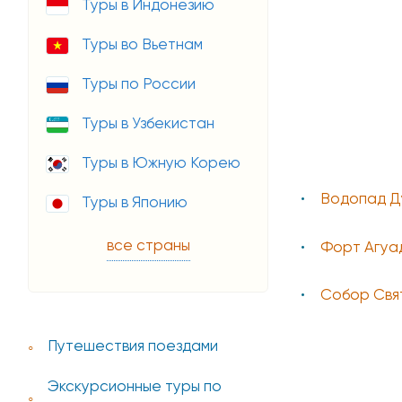
р по Золотому
Красочный Раджастан
Туры в Индонезию
ольнику
Туры во Вьетнам
Туры по России
Туры в Узбекистан
Туры в Южную Корею
Водопад Д
Туры в Японию
все страны
Форт Агуа
Собор Свя
Путешествия поездами
Экскурсионные туры по