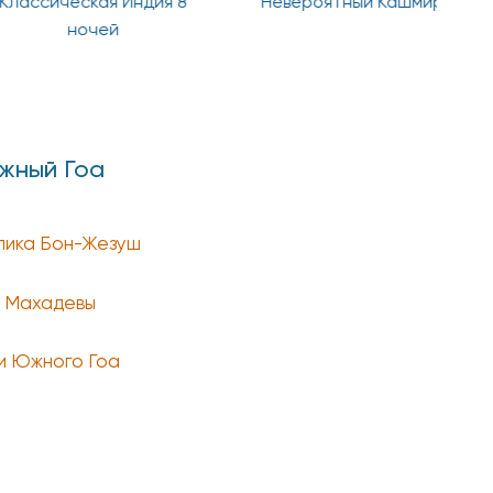
ссическая Индия 8
Невероятный Кашмир
ночей
жный Гоа
лика Бон-Жезуш
 Махадевы
и Южного Гоа