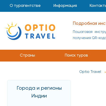
О турагентстве
Информация
Контакт
Подробная инс
Пошаговая инстру
получения QR-код
Инструкция по 
Пошаговая инстр
Страны
Поиск туров
получения QR-код
Optio Travel
Города и регионы
Индии