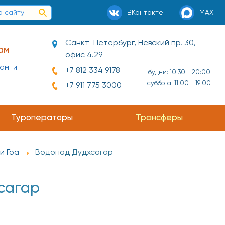
ВКонтакте
MAX
Санкт-Петербург, Невский пр. 30,
ам
офис 4.29
нам и
+7 812 334 9178
будни: 10:30 - 20:00
суббота: 11:00 - 19:00
+7 911 775 3000
ай и
Туроператоры
Трансферы
й Гоа
Водопад Дудхсагар
сагар