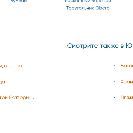
Мумбаи
Роскошный Золотой
Кла
Треугольник Oberoi
Смотрите также в Ю
удхсагар
Бази
да
Храм
той Екатерины
Пляж