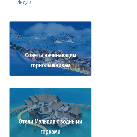
Индии
Советы начинающим
горнолыжникам
Отели Мальдив с водными
горками