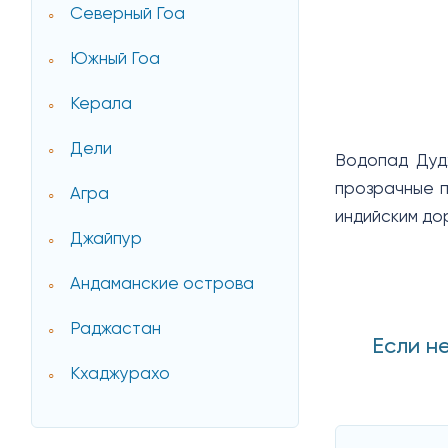
Северный Гоа
Южный Гоа
Керала
Дели
Водопад Дудх
прозрачные п
Агра
индийским до
Джайпур
Андаманские острова
Раджастан
Если н
Кхаджурахо