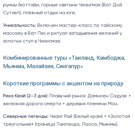
руины Аюттайи, горные святыни Чиангмая (Ват Дой
Сутхеп), пляжный отдых на юге.
Уникальность:
Включен мастер-класс по тайскому
массажу в Ват Пхо и ритуал загадывания желаний у
золотых ступ в Чиангмае.
Комбинированные туры «Таиланд, Камбоджа,
Мьянма, Малайзия, Сингапур»
Короткие программы с акцентом на природу
Река Квай (2–3 дня):
Плавучий рынок Дамноен Садуак +
железная дорога смерти + деревня племени Мон.
Северные легенды:
Чианг Рай (Белый храм) + «Золотой
треугольник» (граница Таиланда, Лаоса, Мьянмы).