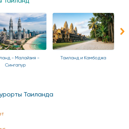
в Таиланд
ланд - Малайзия -
Таиланд и Камбоджа
Сингапур
курорты Таиланда
ет