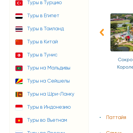
Туры в Турцию
Туры в Египет
Туры в Таиланд
Туры в Китай
Туры в Тунис
тешествие по
Таиланд - Лаос - Камбоджа
Сокро
м Таиланда
и отдых Пхукет
Короле
Туры на Мальдивы
Туры на Сейшелы
Туры на Шри-Ланку
Туры в Индонезию
Паттайя
Туры во Вьетнам