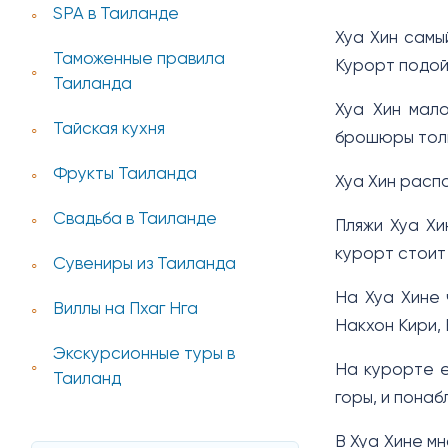
SPA в Таиланде
Хуа Хин самы
Таможенные правила
Курорт подой
Таиланда
Хуа Хин мало
Тайская кухня
брошюры толь
Фрукты Таиланда
Хуа Хин расп
Свадьба в Таиланде
Пляжи Хуа Хи
курорт стоит 
Сувениры из Таиланда
На Хуа Хине 
Виллы на Пхаг Нга
Накхон Кири,
Экскурсионные туры в
На курорте е
Таиланд
горы, и пона
В Хуа Хине мн