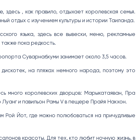
 здесь , как правило, отдыхает королевская семья.
ный отдых с изучением культуры и истории Таиланда.
сского языка, здесь все вывески, меню, рекламные
 также пока редкость.
ропорта Суварнабхуми занимает около 3,5 часов.
 дискотек, на пляжах немного народа, поэтому это
сь много королевских дворцов: Марыкатаяван, Пра
Луанг и павильон Рамы V в пещере Прайя Накхон.
м Рой Йот, где можно полюбоваться на причудливые
салонов красоты. Для тех, кто любит ночную жизнь, в