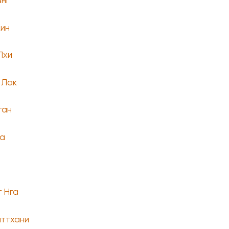
анг
Хин
Пхи
 Лак
ган
а
г Нга
ттхани