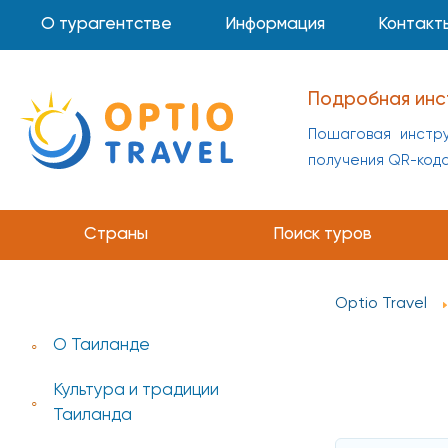
О турагентстве
Информация
Контакт
Подробная инс
Пошаговая инстру
получения QR-код
Страны
Поиск туров
Optio Travel
О Таиланде
Культура и традиции
Таиланда