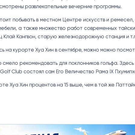
смотрены развлекательные вечерние программы.
тоит побывать в местном Центре искусств и ремесел, 
мебели, а также множество работ современных тайски
ц Клай Кангвон, старую железнодорожную станция и т.
сь на курорте Хуа Хин в сентябре, можно можно посмо
о смело рекомендовать для поклонников гольфа. Здесь
 Golf Club состоял сам Его Величество Рама IX Пхумипх
те Хуа Хин процентов на 15 выше, чем в той же Паттай