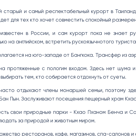
й старый и самый респектабельный курорт в Таиланде,
дет для тех кто хочет совместить спокойный размерен
известен в России, и сам курорт пока не знает ру
ко на английском, встретить рускоязычнотого туриста
олагается на юго-западе от Бангкока. Трансфер из аэ
на протяженные с пологим входом. Здесь нет шума и
выбирать тем, кто собирается отдохнуть от суеты.
часто отдыхают члены монаршей семьи, поэтому зде
 Бан Пын. Заслуживают посещения пещерный храм Кхао 
сть свои природные парки - Кхао Пханом Бенча и Са
блюдать за природой и животным миром.
ожество ресторанов, кафе, магазинов, спа-салонов и 