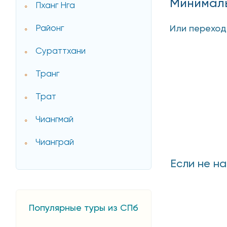
Минималь
Пханг Нга
Или перехо
Районг
Сураттхани
Транг
Трат
Чиангмай
Чианграй
Если не н
Популярные туры из СПб