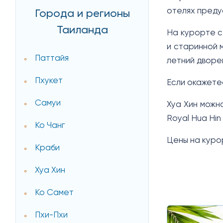
отелях преду
Города и регионы
Таиланда
На курорте с
и старинной 
Паттайя
летний дворе
Пхукет
Если окажете
Самуи
Хуа Хин можн
Royal Hua Hin
Ко Чанг
Цены на курор
Краби
Хуа Хин
Ко Самет
Пхи-Пхи