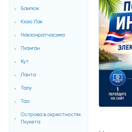
Бангкок
Кхао Лак
Накхонратчасима
Пханган
Кут
Ланта
Талу
Тао
Острова в окрестностях
Пхукета