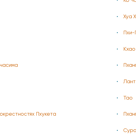
Ко Ч
Хуа 
Пхи-
Кхао
часима
Пхан
Лант
Тао
 окрестностях Пхукета
Пхан
Сура