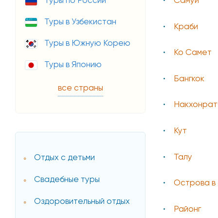
Туры по России
Самуи
Туры в Узбекистан
Краби
Туры в Южную Корею
Ко Самет
Туры в Японию
Бангкок
все страны
Накхонрат
Кут
Талу
Отдых с детьми
Свадебные туры
Острова в
Оздоровительный отдых
Районг