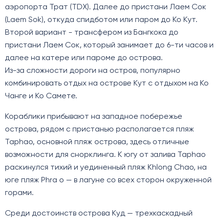
аэропорта Трат (TDX). Далее до пристани Лаем Сок
(Laem Sok), откуда спидботом или паром до Ко Кут.
Второй вариант - трансфером из Бангкока до
пристани Лаем Сок, который занимает до 6-ти часов и
далее на катере или пароме до острова.
Из-за сложности дороги на остров, популярно
комбинировать отдых на острове Кут с отдыхом на Ко
Чанге и Ко Самете.
Кораблики прибывают на западное побережье
острова, рядом с пристанью располагается пляж
Taphao, основной пляж острова, здесь отличные
возможности для снорклинга. К югу от залива Taphao
раскинулся тихий и уединенный пляж Khlong Chao, на
юге пляж Phra o — в лагуне со всех сторон окруженной
горами.
Среди достоинств острова Куд — трехкаскадный