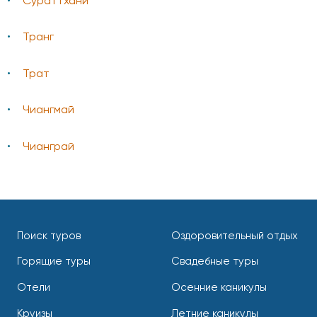
Сураттхани
Транг
Трат
Чиангмай
Чианграй
Поиск туров
Оздоровительный отдых
Горящие туры
Свадебные туры
Отели
Осенние каникулы
Круизы
Летние каникулы