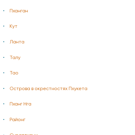
Пханган
Кут
Ланта
Талу
Тао
Острова в окрестностях Пхукета
Пханг Нга
Районг