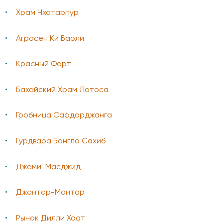
Храм Чхатарпур
Аграсен Ки Баоли
Красный Форт
Бахайский Храм Лотоса
Гробница Сафдарджанга
Гурдвара Бангла Сахиб
Джами-Масджид
Джантар-Мантар
Рынок Дилли Хаат