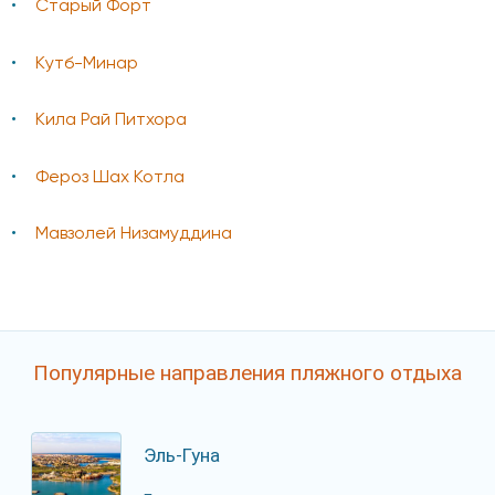
Старый Форт
Кутб-Минар
Кила Рай Питхора
Фероз Шах Котла
Мавзолей Низамуддина
Популярные направления пляжного отдыха
Эль-Гуна