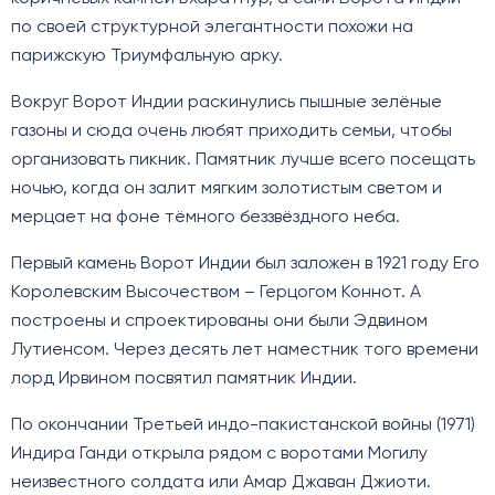
по своей структурной элегантности похожи на
парижскую Триумфальную арку.
Вокруг Ворот Индии раскинулись пышные зелёные
газоны и сюда очень любят приходить семьи, чтобы
организовать пикник. Памятник лучше всего посещать
ночью, когда он залит мягким золотистым светом и
мерцает на фоне тёмного беззвёздного неба.
Первый камень Ворот Индии был заложен в 1921 году Его
Королевским Высочеством – Герцогом Коннот. А
построены и спроектированы они были Эдвином
Лутиенсом. Через десять лет наместник того времени
лорд Ирвином посвятил памятник Индии.
По окончании Третьей индо-пакистанской войны (1971)
Индира Ганди открыла рядом с воротами Могилу
неизвестного солдата или Амар Джаван Джиоти.