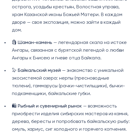
острога, усадьбы крестьян, Волостная управа,
храм Казанской иконы Божьей Матери. В каждом
дворе — своя экспозиция, можно зайти в каждый
дом.
🗿
Шаман-камень
— легендарная скала на истоке
Ангары, связанная с бурятской легендой о любви
Ангары к Енисею и гневе отца Байкала.
🦭
Байкальский музей
— знакомство с уникальной
экосистемой озера: нерпы (пресноводные
тюлени), гаммарусы (рачки-чистильщики), бычки-
подкаменщики, байкальские губки.
🛍️
Рыбный и сувенирный рынок
— возможность
приобрести изделия сибирских мастеров из камня,
дерева, бересты и попробовать байкальскую рыбу:
омуль, хариус, сиг холодного и горячего копчения.