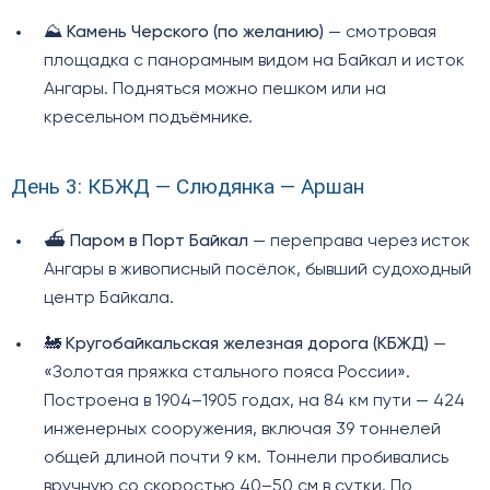
⛰️
Камень Черского (по желанию)
— смотровая
площадка с панорамным видом на Байкал и исток
Ангары. Подняться можно пешком или на
кресельном подъёмнике.
День 3: КБЖД — Слюдянка — Аршан
⛴️
Паром в Порт Байкал
— переправа через исток
Ангары в живописный посёлок, бывший судоходный
центр Байкала.
🚂
Кругобайкальская железная дорога (КБЖД)
—
«Золотая пряжка стального пояса России».
Построена в 1904–1905 годах, на 84 км пути — 424
инженерных сооружения, включая 39 тоннелей
общей длиной почти 9 км. Тоннели пробивались
вручную со скоростью 40–50 см в сутки. По