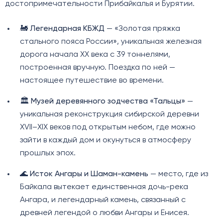
достопримечательности Прибайкалья и Бурятии.
🚂
Легендарная КБЖД
— «Золотая пряжка
стального пояса России», уникальная железная
дорога начала XX века с 39 тоннелями,
построенная вручную. Поездка по ней —
настоящее путешествие во времени.
🏛️
Музей деревянного зодчества «Тальцы»
—
уникальная реконструкция сибирской деревни
XVII–XIX веков под открытым небом, где можно
зайти в каждый дом и окунуться в атмосферу
прошлых эпох.
🌊
Исток Ангары и Шаман-камень
— место, где из
Байкала вытекает единственная дочь-река
Ангара, и легендарный камень, связанный с
древней легендой о любви Ангары и Енисея.