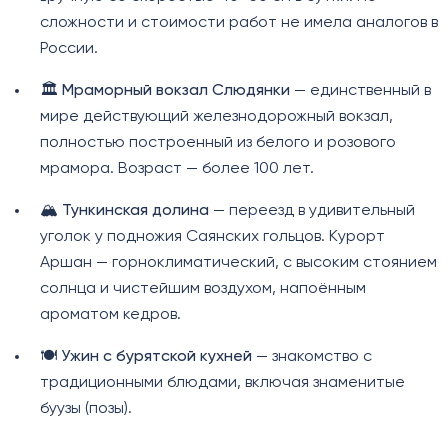
сложности и стоимости работ не имела аналогов в
России.
🏛️
Мраморный вокзал Слюдянки
— единственный в
мире действующий железнодорожный вокзал,
полностью построенный из белого и розового
мрамора. Возраст — более 100 лет.
🏔️
Тункинская долина
— переезд в удивительный
уголок у подножия Саянских гольцов. Курорт
Аршан — горноклиматический, с высоким стоянием
солнца и чистейшим воздухом, напоённым
ароматом кедров.
🍽️
Ужин с бурятской кухней
— знакомство с
традиционными блюдами, включая знаменитые
буузы (позы).