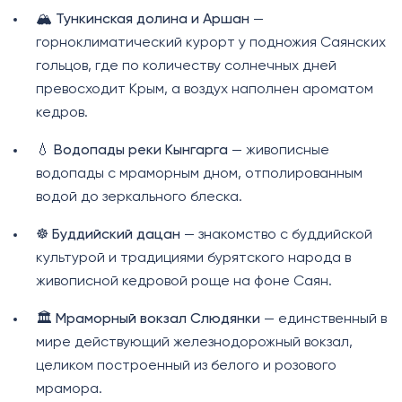
🏔️
Тункинская долина и Аршан
—
горноклиматический курорт у подножия Саянских
гольцов, где по количеству солнечных дней
превосходит Крым, а воздух наполнен ароматом
кедров.
💧
Водопады реки Кынгарга
— живописные
водопады с мраморным дном, отполированным
водой до зеркального блеска.
☸️
Буддийский дацан
— знакомство с буддийской
культурой и традициями бурятского народа в
живописной кедровой роще на фоне Саян.
🏛️
Мраморный вокзал Слюдянки
— единственный в
мире действующий железнодорожный вокзал,
целиком построенный из белого и розового
мрамора.