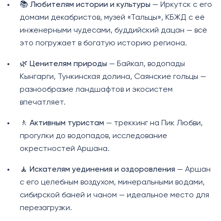
📚
Любителям истории и культуры
— Иркутск с его
домами декабристов, музей «Тальцы», КБЖД с её
инженерными чудесами, буддийский дацан — всё
это погружает в богатую историю региона.
🌿
Ценителям природы
— Байкал, водопады
Кынгарги, Тункинская долина, Саянские гольцы —
разнообразие ландшафтов и экосистем
впечатляет.
🚶
Активным туристам
— треккинг на Пик Любви,
прогулки до водопадов, исследование
окрестностей Аршана.
🧘
Искателям уединения и оздоровления
— Аршан
с его целебным воздухом, минеральными водами,
сибирской баней и чаном — идеальное место для
перезагрузки.