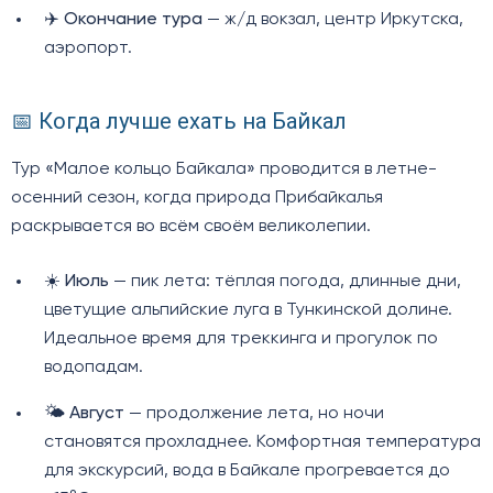
✈️
Окончание тура
— ж/д вокзал, центр Иркутска,
аэропорт.
📅 Когда лучше ехать на Байкал
Тур «Малое кольцо Байкала» проводится в летне-
осенний сезон, когда природа Прибайкалья
раскрывается во всём своём великолепии.
☀️
Июль
— пик лета: тёплая погода, длинные дни,
цветущие альпийские луга в Тункинской долине.
Идеальное время для треккинга и прогулок по
водопадам.
🌤️
Август
— продолжение лета, но ночи
становятся прохладнее. Комфортная температура
для экскурсий, вода в Байкале прогревается до