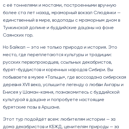
с её тоннелями и мостами, построенными вручную
более ста лет назад, мраморный вокзал Слюдянки —
единственный в мире, водопады с мраморным дном в
Тункинской долине и буддийские дацаны на фоне
Саянских гор.
Но Байкал — это не только природа и история. Это
место, где переплетаются культуры и традиции:
русских первопроходцев, ссыльных декабристов,
бурят-буддистов и коренных народов Сибири. Вы
побываете в музее «Тальцы», где воссоздана сибирская
деревня XVII века, услышите легенду о любви Ангары и
Енисея у Шаман-камня, познакомитесь с буддийской
культурой в дацане и попробуете настоящие
бурятские позы в Аршане.
Этот тур подойдёт всем: любителям истории — за
дома декабристов и КБЖД, ценителям природы — за