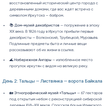
восстановленный исторический центр города с
деревянными домами, где вас ждёт встреча с
символом Иркутска — бабром.
📚
Дом-музей декабристов
— погружение в эпоху
XIX века. В 1826 году в Иркутск прибыли первые
декабристы — Волконский, Трубецкой, Муравьёв.
Подлинные предметы быта и личные вещи
рассказывают об их жизни в ссылке.
🌊
Набережная Ангары
— излюбленное место
прогулок иркутян с видом на великую реку.
День 2: Тальцы — Листвянка — ворота Байкала
🏡
Этнографический музей «Тальцы»
— 67 гектаров
под открытым небом с реконструкцией сибирской
деревни XVII–XIX веков. Спасская башня Илимского