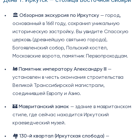
🏛️
Обзорная экскурсия по Иркутску
— город,
основанный в 1661 году, сохранил уникальную
историческую застройку. Вы увидите Спасскую
церковь (древнейшую святыню города),
Богоявленский собор, Польский костёл,
Московские ворота, памятник Первопроходцам.
🚂
Памятник императору Александру III
—
установлен в честь окончания строительства
Великой Транссибирской магистрали,
соединившей Европу и Азию.
🏰
Мавританский замок
— здание в мавританском
стиле, где сейчас находится Иркутский
краеведческий музей.
🏘️
130-й квартал (Иркутская слобода)
—