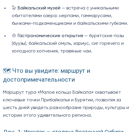
🦭
Байкальский музей
— встреча с уникальными
обитателями озера: нерпами, гаммарусами,
бычками-подкаменщиками и байкальскими губками.
🍲
Гастрономические открытия
— бурятские позы
(буузы), байкальский омуль, хариус, сиг горячего и
холодного копчения, травяные чаи.
🗺️ Что вы увидите: маршрут и
достопримечательности
Маршрут тура «Малое кольцо Байкала» охватывает
ключевые точки Прибайкалья и Бурятии, позволяя за
шесть дней увидеть разнообразие природы, культуры и
истории этого удивительного региона.
День 1: Иркутск — столица Восточной Сибири