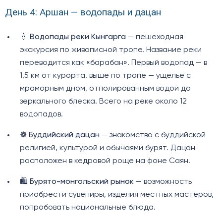
День 4: Аршан — водопады и дацан
💧
Водопады реки Кынгарга
— пешеходная
экскурсия по живописной тропе. Название реки
переводится как «барабан». Первый водопад — в
1,5 км от курорта, выше по тропе — ущелье с
мраморным дном, отполированным водой до
зеркального блеска. Всего на реке около 12
водопадов.
☸️
Буддийский дацан
— знакомство с буддийской
религией, культурой и обычаями бурят. Дацан
расположен в кедровой роще на фоне Саян.
🛍️
Бурято-монгольский рынок
— возможность
приобрести сувениры, изделия местных мастеров,
попробовать национальные блюда.