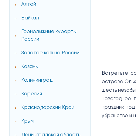
Алтай
Байкал
Горнолыжные курорты
России
Золотое кольцо России
Казань
Встретьте с
Калининград
острове Ольх
шесть незабы
Карелия
новогоднее п
праздник под
Краснодарский Край
убранстве и 
Крым
Ленинградская область