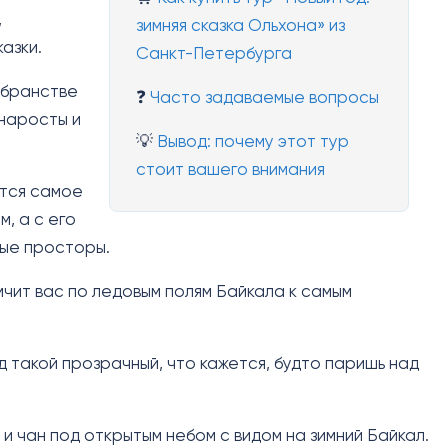
,
зимняя сказка Ольхона» из
азки.
Санкт-Петербурга
 убранстве
❓
Часто задаваемые вопросы
 наросты и
💡
Вывод: почему этот тур
стоит вашего внимания
ится самое
м, а с его
вые просторы.
чит вас по ледовым полям Байкала к самым
д такой прозрачный, что кажется, будто паришь над
и чан под открытым небом с видом на зимний Байкал.