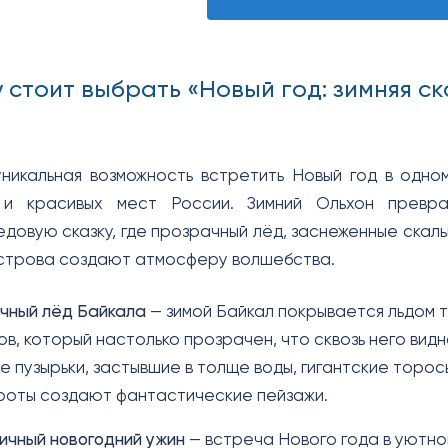
 стоит выбрать «Новый год: зимняя с
никальная возможность встретить Новый год в одно
 и красивых мест России. Зимний Ольхон превр
довую сказку, где прозрачный лёд, заснеженные скалы
строва создают атмосферу волшебства.
чный лёд Байкала
— зимой Байкал покрывается льдом 
ов, который настолько прозрачен, что сквозь него видн
 пузырьки, застывшие в толще воды, гигантские торос
роты создают фантастические пейзажи.
ичный новогодний ужин
— встреча Нового года в уютно