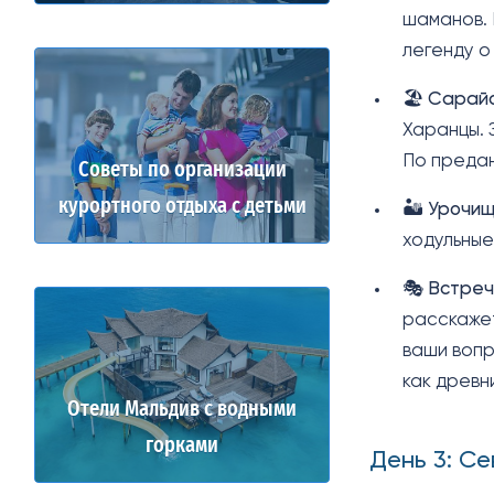
шаманов. 
легенду о
🏖️
Сарайс
Харанцы. 
По предан
Советы по организации
курортного отдыха с детьми
🏜️
Урочищ
ходульные
🎭
Встреч
расскажет
ваши вопр
как древн
Отели Мальдив с водными
горками
День 3: С