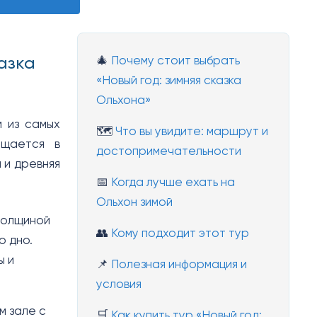
казка
🎄
Почему стоит выбрать
«Новый год: зимняя сказка
Ольхона»
м из самых
🗺️
Что вы увидите: маршрут и
ащается в
достопримечательности
 и древняя
📅
Когда лучше ехать на
Ольхон зимой
толщиной
👥
Кому подходит этот тур
о дно.
ы и
📌
Полезная информация и
условия
м зале с
🛒
Как купить тур «Новый год: