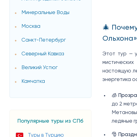
Минеральные Воды
🎄 Почему
Москва
Ольхона»
Санкт-Петербург
Этот тур — у
Северный Кавказ
мистических
Великий Устюг
настоящую ле
энергетика о
Камчатка
🧊
Прозра
до 2 метр
Метановые
Популярные туры из СПб
ледяные г
🎅
Праздн
Туры в Турцию