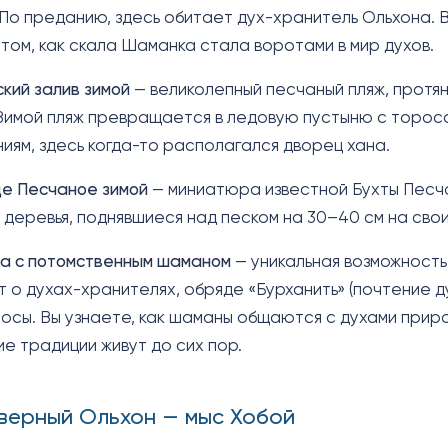
По преданию, здесь обитает дух-хранитель Ольхона. В
 том, как скала Шаманка стала воротами в мир духов.
кий залив зимой
— великолепный песчаный пляж, протян
Зимой пляж превращается в ледовую пустыню с тороса
иям, здесь когда-то располагался дворец хана.
е Песчаное зимой
— миниатюра известной Бухты Песча
 деревья, поднявшиеся над песком на 30–40 см на свои
а с потомственным шаманом
— уникальная возможность
 о духах-хранителях, обряде «Бурханить» (почтение д
осы. Вы узнаете, как шаманы общаются с духами прир
ие традиции живут до сих пор.
еверный Ольхон — мыс Хобой