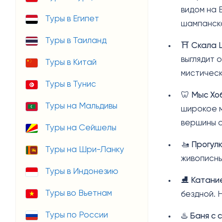
видом на 
Туры в Египет
шампанско
Туры в Таиланд
⛩️
Скала 
выглядит 
Туры в Китай
мистичес
Туры в Тунис
🦷
Мыс Хо
Туры на Мальдивы
широкое м
вершины о
Туры на Сейшелы
🚤
Прогулк
Туры на Шри-Ланку
живописны
Туры в Индонезию
⛸️
Катание
Туры во Вьетнам
бездной.
Туры по России
♨️
Баня с 