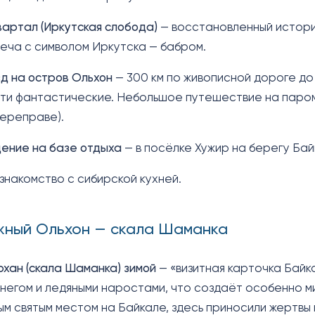
квартал (Иркутская слобода)
— восстановленный истори
еча с символом Иркутска — бабром.
д на остров Ольхон
— 300 км по живописной дороге до
ути фантастические. Небольшое путешествие на паром
ереправе).
ение на базе отдыха
— в посёлке Хужир на берегу Бай
знакомство с сибирской кухней.
жный Ольхон — скала Шаманка
рхан (скала Шаманка) зимой
— «визитная карточка Байка
негом и ледяными наростами, что создаёт особенно 
м святым местом на Байкале, здесь приносили жертвы 