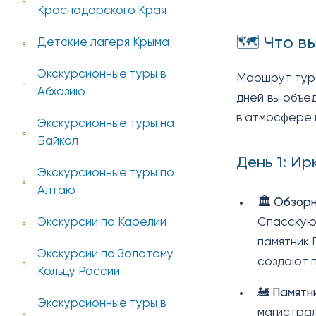
Краснодарского Края
🗺️ Что 
Детские лагеря Крыма
Экскурсионные туры в
Маршрут тура
Абхазию
дней вы объе
в атмосфере 
Экскурсионные туры на
Байкал
День 1: Ир
Экскурсионные туры по
Алтаю
🏛️
Обзорн
Спасскую 
Экскурсии по Карелии
памятник 
Экскурсии по Золотому
создают 
Кольцу России
🚂
Памятни
Экскурсионные туры в
магистрал