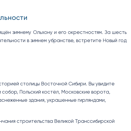
ельности
ящён зимнему Ольхону и его окрестностям. За шесть
тельности в зимнем убранстве, встретите Новый год
сторией столицы Восточной Сибири. Вы увидите
 собор, Польский костёл, Московские ворота,
аснеженные здания, украшенные гирляндами,
ончания строительства Великой Транссибирской