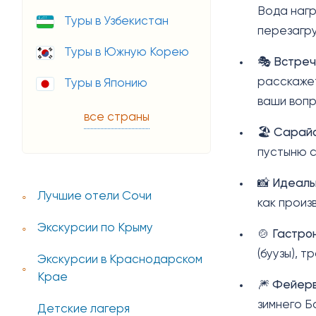
Вода нагр
Туры в Узбекистан
перезагру
Туры в Южную Корею
🎭
Встреч
расскажет
Туры в Японию
ваши вопр
все страны
🏖️
Сарайс
пустыню с
📸
Идеаль
Лучшие отели Сочи
как произ
Экскурсии по Крыму
🍲
Гастро
(буузы), 
Экскурсии в Краснодарском
Крае
🎆
Фейерв
зимнего Б
Детские лагеря