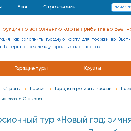
ы
Блог
Страхование
трукция по заполнению карты прибытия во Вьетн
кция как заполнить въездную карту для поездки во Вьет
а. Теперь во всех международных аэропортах!
Горящие туры
Круизы
Страны
Россия
Города и регионы России
Бай
няя сказка Ольхона
сионный тур «Новый год: зимня