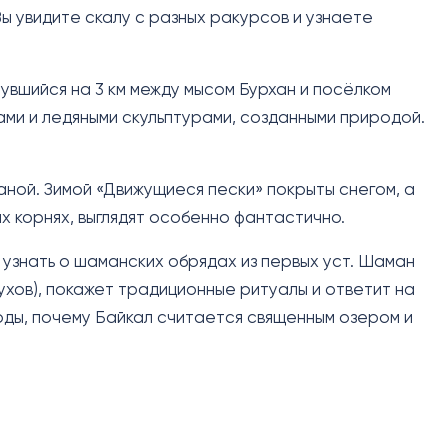
ы увидите скалу с разных ракурсов и узнаете
увшийся на 3 км между мысом Бурхан и посёлком
ми и ледяными скульптурами, созданными природой.
ной. Зимой «Движущиеся пески» покрыты снегом, а
х корнях, выглядят особенно фантастично.
 узнать о шаманских обрядах из первых уст. Шаман
ухов), покажет традиционные ритуалы и ответит на
оды, почему Байкал считается священным озером и