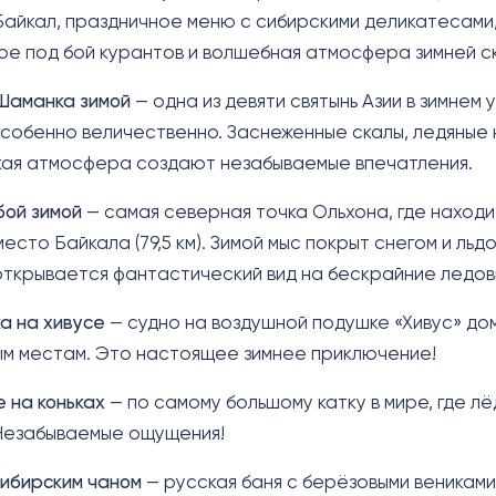
Байкал, праздничное меню с сибирскими деликатесами
е под бой курантов и волшебная атмосфера зимней ск
Шаманка зимой
— одна из девяти святынь Азии в зимнем
особенно величественно. Заснеженные скалы, ледяные
кая атмосфера создают незабываемые впечатления.
бой зимой
— самая северная точка Ольхона, где наход
есто Байкала (79,5 км). Зимой мыс покрыт снегом и льдо
ткрывается фантастический вид на бескрайние ледо
а на хивусе
— судно на воздушной подушке «Хивус» дом
м местам. Это настоящее зимнее приключение!
 на коньках
— по самому большому катку в мире, где лё
 Незабываемые ощущения!
сибирским чаном
— русская баня с берёзовыми вениками 