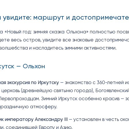
вы увидите: маршрут и достопримечат
 «Новый год: зимняя сказка Ольхона» полностью посв
дете весь остров, увидите все знаковые достопримеча
волшебства и насладитесь зимними активностями.
кутск — Ольхон
ая экскурсия по Иркутску
— знакомство с 360-летней и
церковь (древнейшую святыню города), Богоявленский
Первопроходцам. Зимний Иркутск особенно красив — з
праздничную атмосферу.
к императору Александру III
— установлен в честь ок
и, соединившей Европу и Азию.