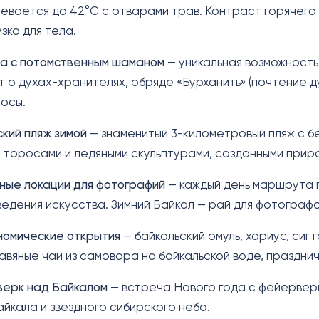
евается до 42°C с отварами трав. Контраст горячего
зка для тела.
а с потомственным шаманом
— уникальная возможность
 о духах-хранителях, обряде «Бурханить» (почтение д
осы.
кий пляж зимой
— знаменитый 3-километровый пляж с 
 торосами и ледяными скульптурами, созданными прир
ные локации для фотографий
— каждый день маршрута п
ведения искусства. Зимний Байкал — рай для фотографо
номические открытия
— байкальский омуль, хариус, сиг 
травяные чаи из самовара на байкальской воде, праздни
ерк над Байкалом
— встреча Нового года с фейерверк
айкала и звёздного сибирского неба.