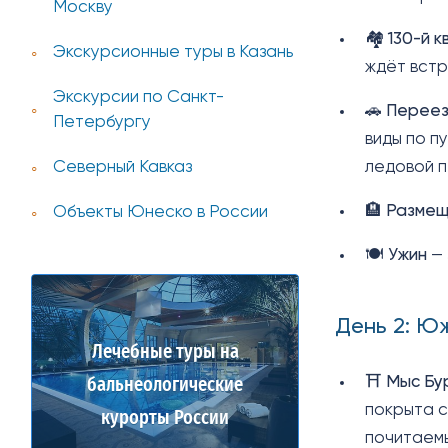
Москву
🏘️
130-й 
Экскурсионные туры в Казань
ждёт встр
Экскурсии по Санкт-
🚗
Переез
Петербургу
виды по п
ледовой п
Северный Кавказ
🏨
Размещ
Объекты Юнеско в России
🍽️
Ужин
— 
День 2: Ю
Лечебные туры на
⛩️
Мыс Бу
бальнеологические
покрыта с
курорты России
почитаемы