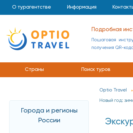
О турагентстве
Информация
Контакт
Подробная инс
Пошаговая инстру
получения QR-код
Страны
Поиск туров
Optio Travel
Новый год: зим
Города и регионы
России
Экскур