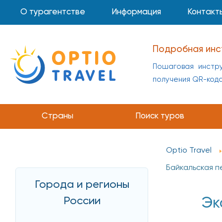
О турагентстве
Информация
Контакт
Подробная инс
Пошаговая инстру
получения QR-код
Инструкция по 
Пошаговая инстр
Страны
Поиск туров
получения QR-код
Optio Travel
Байкальская п
Города и регионы
России
Эк