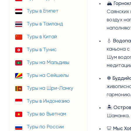
🏔️
Горнок
Туры в Египет
Саянских 
воздух на
Туры в Таиланд
наполняют
Туры в Китай
💧
Водопа
каньона с
Туры в Тунис
Шум водоп
Туры на Мальдивы
медитации
Туры на Сейшелы
☸️
Буддий
живописно
Туры на Шри-Ланку
гармонию
Туры в Индонезию
🏝️
Остров
Туры во Вьетнам
Шаманка. 
Туры по России
🦷
Мыс Хо