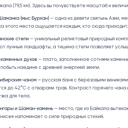
кала (79,5 км). Здесь вы почувствуете масштаб и велич
Шаманка (мыс Бурхан)
— одна из девяти святынь Азии, 
а этого места ощущается каждым, кто сюда приходит
нские степи
— уникальный реликтовый природный комп
т лунные ландшафты, а тишина степи позволяет услыш
 каменных духов
— плато, заполненное сотнями каменн
 побыть наедине с древней энергией земли.
сибирским чаном
— русская баня с берёзовыми вениками
ся до 42°C с отварами трав. Контраст горячего чана 
зка для тела.
Ангары и Шаман-камень
— место, где из Байкала вытек
Енисея напоминает о силе природных стихий.