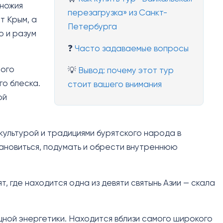
дножия
перезагрузка» из Санкт-
т Крым, а
Петербурга
о и разум
❓
Часто задаваемые вопросы
ного
💡
Вывод: почему этот тур
го блеска.
стоит вашего внимания
ой
культурой и традициями бурятского народа в
ановиться, подумать и обрести внутреннюю
, где находится одна из девяти святынь Азии — скала
щной энергетики. Находится вблизи самого широкого