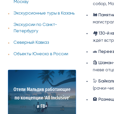
Москву
собор, Мо
Экскурсионные туры в Казань
🚂
Памятни
магистрал
Экскурсии по Санкт-
Петербургу
🏘️
130-й 
ждёт встр
Северный Кавказ
🚗
Переез
Объекты Юнеско в России
🗿
Шаман-
гневе отц
🦭
Байкал
(рачки-чи
Отели Мальдив работающие
по концепции 'All Inclusive'
🏨
Размещ
и FB+