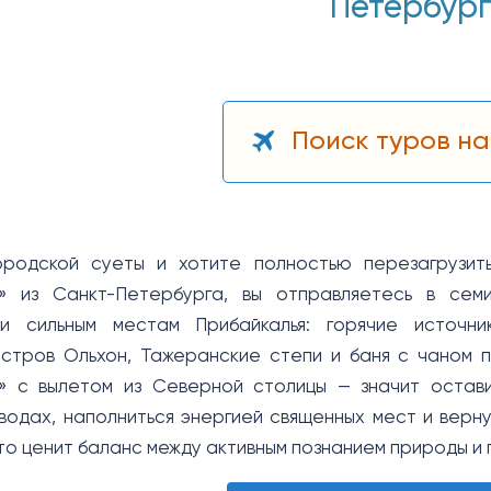
Петербур
Поиск туров на
ородской суеты и хотите полностью перезагрузить
а» из Санкт-Петербурга, вы отправляетесь в се
ки сильным местам Прибайкалья: горячие источни
стров Ольхон, Тажеранские степи и баня с чаном п
а» с вылетом из Северной столицы — значит остави
водах, наполниться энергией священных мест и верн
кто ценит баланс между активным познанием природы и