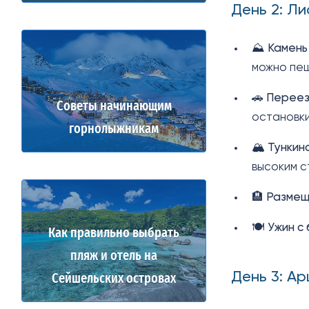
День 2: Л
⛰️
Камень
можно пеш
🚗
Переез
Советы начинающим
остановки
горнолыжникам
🏔️
Тункин
высоким с
🏨
Размещ
🍽️
Ужин с
Как правильно выбрать
пляж и отель на
День 3: А
Сейшельских островах