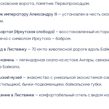
сковские ворота, памятник Первопроходцам.
к императору Александру III
— установлен в честь ок
и.
квартал (Иркутская слобода)
— восстановленный истори
еча с символом Иркутска — бабром.
д в Листвянку
— 70 км по живописной дороге вдоль Бай
камень
— легендарная скала на истоке Ангары, связан
а Байкала.
ьский музей
— знакомство с уникальной экосистемой оз
стильщики), бычки-подкаменщики, байкальские губки.
ение в Листвянке
— комфортабельный отель с видом на