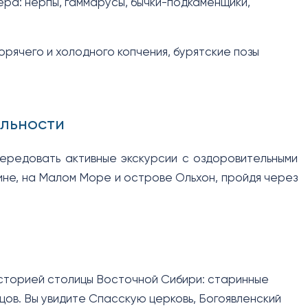
ера: нерпы, гаммарусы, бычки-подкаменщики,
горячего и холодного копчения, бурятские позы
ельности
чередовать активные экскурсии с оздоровительными
лине, на Малом Море и острове Ольхон, пройдя через
историей столицы Восточной Сибири: старинные
пцов. Вы увидите Спасскую церковь, Богоявленский