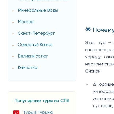
Минеральные Воды
Москва
🌟 Почем
Санкт-Петербург
Этот тур — 
Северный Кавказ
восстановлен
Великий Устюг
череду оздо
местами силы
Камчатка
Сибири.
♨️
Горячие
минеральн
источнико
Популярные туры из СПб
суставов,
Туры в Турцию