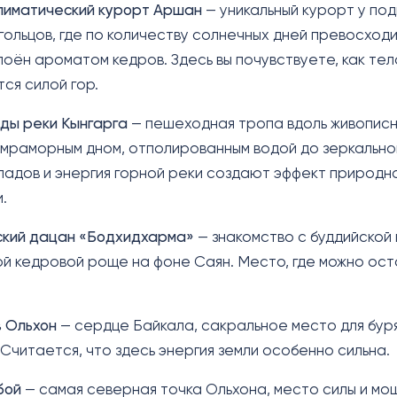
лиматический курорт Аршан
— уникальный курорт у по
гольцов, где по количеству солнечных дней превосходи
поён ароматом кедров. Здесь вы почувствуете, как тел
ся силой гор.
ды реки Кынгарга
— пешеходная тропа вдоль живопис
 мраморным дном, отполированным водой до зеркально
адов и энергия горной реки создают эффект природн
.
ский дацан «Бодхидхарма»
— знакомство с буддийской 
й кедровой роще на фоне Саян. Место, где можно ост
.
 Ольхон
— сердце Байкала, сакральное место для бурят
Считается, что здесь энергия земли особенно сильна.
бой
— самая северная точка Ольхона, место силы и мо