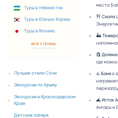
места Бай
Туры в Узбекистан
⛩️
Скала 
Туры в Южную Корею
Энергетик
Туры в Японию
🏜️
Тажера
напоминаю
все страны
🗿
Долина
где можно
Лучшие отели Сочи
♨️
Баня с 
нагревает
Экскурсии по Крыму
перезагру
Экскурсии в Краснодарском
🌊
Исток 
Крае
Ангары и 
Детские лагеря