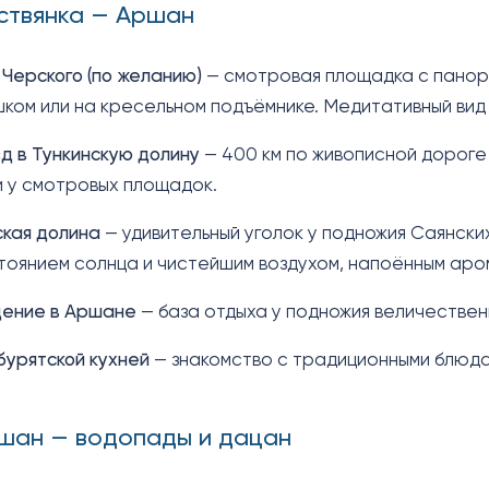
иствянка — Аршан
 Черского (по желанию)
— смотровая площадка с панора
ком или на кресельном подъёмнике. Медитативный вид
д в Тункинскую долину
— 400 км по живописной дороге 
 у смотровых площадок.
ская долина
— удивительный уголок у подножия Саянски
тоянием солнца и чистейшим воздухом, напоённым аро
ение в Аршане
— база отдыха у подножия величествен
 бурятской кухней
— знакомство с традиционными блюдам
ршан — водопады и дацан