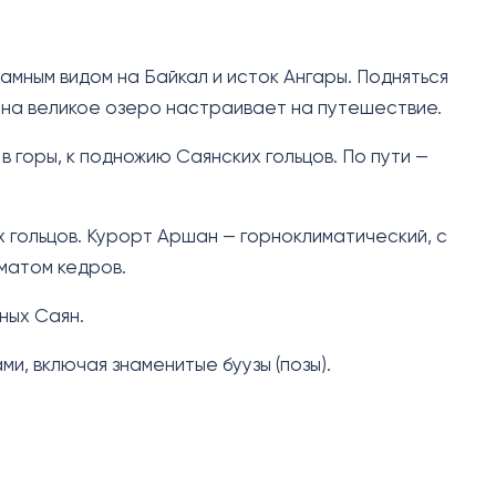
мным видом на Байкал и исток Ангары. Подняться
 на великое озеро настраивает на путешествие.
в горы, к подножию Саянских гольцов. По пути —
х гольцов. Курорт Аршан — горноклиматический, с
матом кедров.
ных Саян.
и, включая знаменитые буузы (позы).