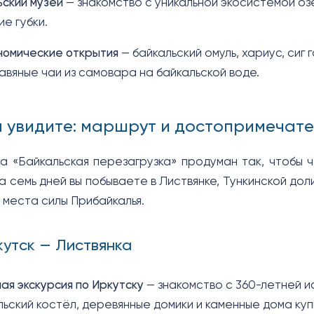
ьский музей
— знакомство с уникальной экосистемой оз
ие губки.
номические открытия
— байкальский омуль, хариус, сиг 
травяные чаи из самовара на байкальской воде.
вы увидите: маршрут и достопримечат
 «Байкальская перезагрузка» продуман так, чтобы 
За семь дней вы побываете в Листвянке, Тункинской до
 места силы Прибайкалья.
кутск — Листвянка
ая экскурсия по Иркутску
— знакомство с 360-летней 
льский костёл, деревянные домики и каменные дома ку