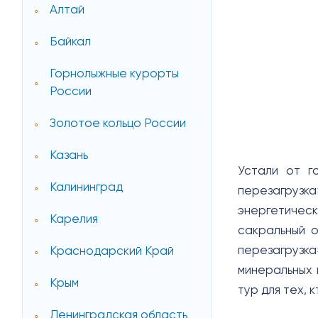
Алтай
Байкал
Горнолыжные курорты
России
Золотое кольцо России
Казань
Устали от г
Калининград
перезагрузк
энергетичес
Карелия
сакральный о
перезагрузк
Краснодарский Край
минеральных 
Крым
тур для тех, 
Ленинградская область