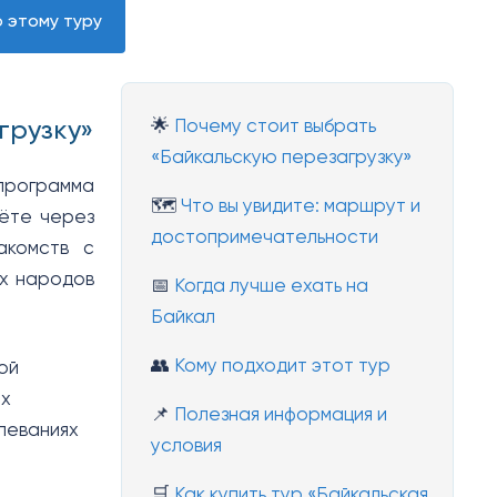
 этому туру
грузку»
🌟
Почему стоит выбрать
«Байкальскую перезагрузку»
программа
🗺️
Что вы увидите: маршрут и
дёте через
достопримечательности
акомств с
ых народов
📅
Когда лучше ехать на
Байкал
👥
Кому подходит этот тур
ой
ых
📌
Полезная информация и
леваниях
условия
🛒
Как купить тур «Байкальская