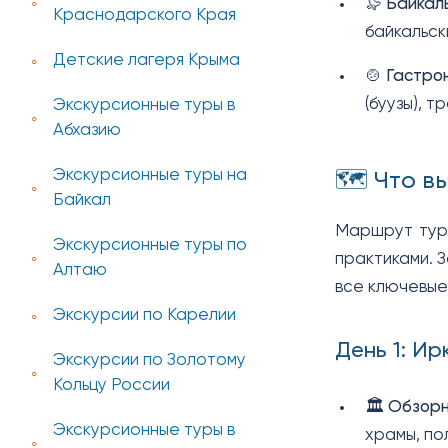
🦭
Байкал
Краснодарского Края
байкальск
Детские лагеря Крыма
🍲
Гастро
(буузы), 
Экскурсионные туры в
Абхазию
Экскурсионные туры на
🗺️ Что 
Байкал
Маршрут тура
Экскурсионные туры по
практиками. 
Алтаю
все ключевые
Экскурсии по Карелии
День 1: Ир
Экскурсии по Золотому
Кольцу России
🏛️
Обзорн
Экскурсионные туры в
храмы, по