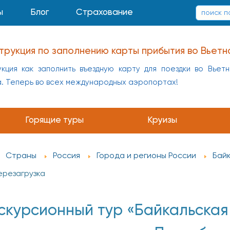
ы
Блог
Страхование
трукция по заполнению карты прибытия во Вьетн
кция как заполнить въездную карту для поездки во Вьет
а. Теперь во всех международных аэропортах!
заполнению карты прибытия в Китай
укция как заполнить въездную карту для поездки в Кит
Горящие туры
Круизы
а
Страны
Россия
Города и регионы России
Бай
ерезагрузка
скурсионный тур «Байкальская 